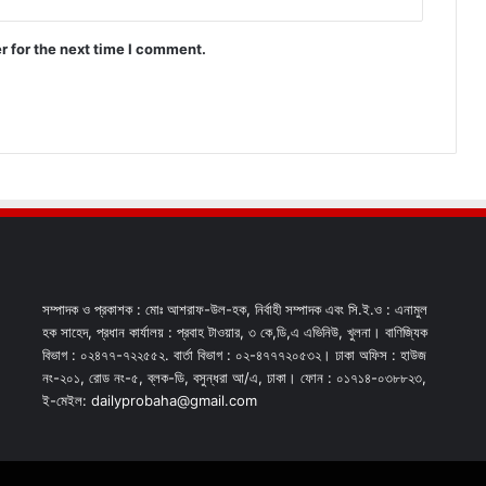
r for the next time I comment.
সম্পাদক ও প্রকাশক : মোঃ আশরাফ-উল-হক, নির্বাহী সম্পাদক এবং সি.ই.ও : এনামুল
হক সাহেদ, প্রধান কার্যালয় : প্রবাহ টাওয়ার, ৩ কে,ডি,এ এভিনিউ, খুলনা। বাণিজ্যিক
বিভাগ : ০২৪৭৭-৭২২৫৫২. বার্তা বিভাগ : ০২-৪৭৭৭২০৫৩২। ঢাকা অফিস : হাউজ
নং-২০১, রোড নং-৫, ব্লক-ডি, বসুন্ধরা আ/এ, ঢাকা। ফোন : ০১৭১৪-০৩৮৮২৩,
ই-মেইল: dailyprobaha@gmail.com