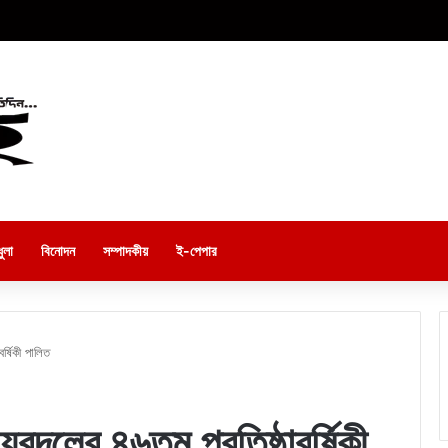
ুলা
বিনোদন
সম্পাদকীয়
ই-পেপার
র্ষিকী পালিত
ুবদলের ৪৬তম প্রতিষ্ঠাবর্ষিকী