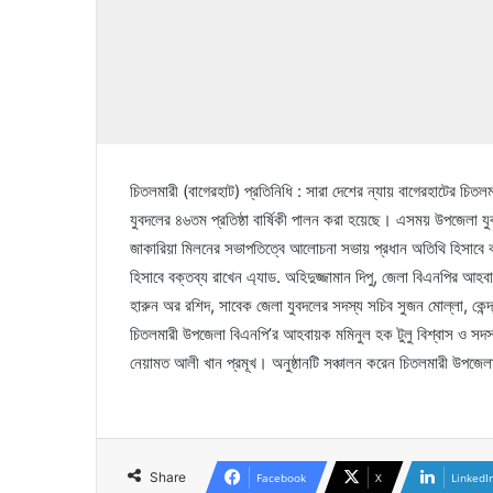
চিতলমারী (বাগেরহাট) প্রতিনিধি : সারা দেশের ন্যায় বাগেরহাটের চিত
যুবদলের ৪৬তম প্রতিষ্ঠা বার্ষিকী পালন করা হয়েছে। এসময় উপজেলা
জাকারিয়া মিলনের সভাপতিত্বে আলোচনা সভায় প্রধান অতিথি হিসাবে বক্তব
হিসাবে বক্তব্য রাখেন এ্যাড. অহিদুজ্জামান দিপু, জেলা বিএনপির আহ
হারুন অর রশিদ, সাবেক জেলা যুবদলের সদস্য সচিব সুজন মোল্লা, কেন্দ্
চিতলমারী উপজেলা বিএনপি’র আহবায়ক মমিনুল হক টুলু বিশ্বাস ও সদস্
নেয়ামত আলী খান প্রমূখ। অনুষ্ঠানটি সঞ্চালন করেন চিতলমারী উপজেল
Share
Facebook
X
LinkedI