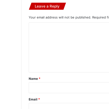
Leave a Reply
Your email address will not be published.
Required f
C
o
m
m
e
n
t
*
Name
*
Email
*