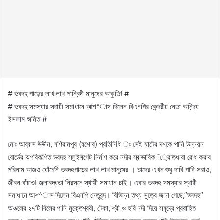
# ভবদহ পাড়ের লাখ লাখ পানিবন্দী মানুষের আকুতি! #
# ভবদহ সমস্যার স্থায়ী সমাধানে আশ^াস দিলেন বিএনপির কেন্দ্রীয় নেতা অনিন্দ্য
ইসলাম অমিত #
মোঃ আব্বাস উদ্দীন, মণিরামপুর (যশোর) প্রতিনিধি ঃ সেই ষাটের দশকে পানি উন্নয়ন
বোর্ডের অপরিকল্পিত ভবদহ স্লুইসগেট নির্মাণ করে নদীর স্বাভাবিক ¯্রােতধারা রোধ করার
পরিনাম আজও ঘোঁচেনি ভবদহপাড়ের লাখ লাখ মানুষের । তাদের এখন শুধু দাবি পানি সরাও,
জীবন বাঁচাও! জলাবদ্ধতা নিরসনে স্থায়ী সমাধান চাই। এবার ভবদহ সমস্যার স্থায়ী
সমাধানে আশ^াস দিলেন বিএনপি নেতৃবৃন্দ। বিভিন্ন তথ্য সুত্রে জানা গেছে,”ভবদহ”
অঞ্চলের ২৭টি বিলের পানি মুক্তেশ্বরী, টেকা, শ্রী ও হরি নদী দিয়ে সমুদ্রে প্রবাহিত