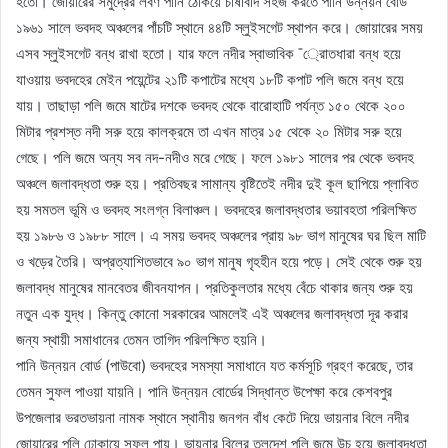
হতো। জোয়ারের সমুদ্রের লবণ পানি ঠেকিয়ে চাষাবাদ সহজ করতে পানি উন্নয়ন বোর্ড
১৯৬১ সালে ভবদহ অঞ্চলের পাঁচটি স্থানে ৪৪টি স্লুইসগেট স্থাপন করে। জোয়ারের সময়
এসব স্লুইসগেট বন্ধ রাখা হতো। যার ফলে নদীর স্বাভাবিক ¯্রােতধারা বন্ধ হয়ে
যাওয়ায় ভবদহের মেইন পয়েন্টের ২১টি কপাটের মধ্যে ১৮টি কপাট পলি জমে বন্ধ হয়ে
যায়। তাছাড়া পলি জমে ষাটের দশকে ভবদহ থেকে বারোহাটি পর্যন্ত ১৫০ থেকে ২০০
মিটার প্রশস্ত নদী সরু হয়ে কালক্রমে তা এখন মাত্র ১৫ থেকে ২০ মিটার সরু হয়ে
গেছে। পলি জমে অন্য সব নদ-নদীও মরে গেছে। ফলে ১৯৮১ সালের পর থেকে ভবদহ
অঞ্চলে জলাবদ্ধতা শুরু হয়। প্রতিবছর সামান্য বৃষ্টিতেই নদীর দুই কূল ছাপিয়ে প্লাবিত
হয় সমতল ভূমি ও ভবদহ সংলগ্ন বিলাঞ্চল। ভবদহের জলাবদ্ধতার ভয়াবহতা পরিলক্ষিত
হয় ১৯৮৬ ও ১৯৮৮ সালে। এ সময় ভবদহ অঞ্চলের প্রায় ৯৮ ভাগ মানুষের ঘর ছিল মাটি
ও খড়ের তৈরি। অপ্রত্যাশিতভাবে ৯০ ভাগ মানুষ গৃহহীন হয়ে পড়ে। সেই থেকে শুরু হয়
জলাবদ্ধ মানুষের মানবেতর জীবনযাপন। প্রতিকুলতার মধ্যে বেঁচে থাকার জন্য শুরু হয়
নতুন এক যুদ্ধ। কিন্তু কোনো সরকারের আমলেই এই অঞ্চলের জলাবদ্ধতা দূর করার
জন্য স্থায়ী সমাধানের তেমন তাগিদ পরিলক্ষিত হয়নি।
পানি উন্নয়ন বোর্ড (পাউবো) ভবদহের সমস্যা সমাধানে যত কর্মসূচি গ্রহণ করেছে, তার
তেমন সুফল পাওয়া যায়নি। পানি উন্নয়ন বোর্ডের সিদ্ধান্ত উপেক্ষা করে কেশবপুর
উপজেলার ভরতভায়না নামক স্থানে স্থানীয় জনগন বাঁধ কেটে দিয়ে ভায়নার বিলে নদীর
জোয়ারের পলি ঢোকায়ে সুফল পায়। ভায়নার বিলের তলদেশ পলি জমে উচু হয়ে জলাবদ্ধতা