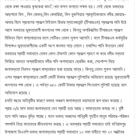
থেকে রক্ষা পাওয়ায় কৃষকেরা কাংিখত ফসল ফলাতে সক্ষম হয়। সেই থেকে ভবদহের
আড়পাতা বিল , বিল বোকড়,বিল কেদারিয়া, বিল খুকশিয়ায় প্রাকৃতিকভাবে নদীর জোয়ার-
আধার বিলে প্রবেশের প্রকল্প টাইডাল রিভার ম্যানেজমেন্ট (টিআরএম) প্রকল্পের দাবি উঠে
আসে ভবদহের ভুক্তভোগী জনগনের পক্ষ থেকে। কিন্তু অপরিকল্পিত টিআরএম প্রকল্প
বিভিন্ন বিলে বাস্তবায়নের ফলে সেটিরও তেমন সুফল আসেনি। ফলে টিআরএম কর্মসূচির
বিপক্ষেও ভুক্তভোগীদের একটি অংশ জনমত গড়ে তোলে। তথাপিও পানি উন্নয়ন বোর্ড
ভবদহের স্থায়ী সমাধানে তেমন কোন টেকসই কোন প্রকল্প গ্রহণ না করে নদীর নব্যতা
ফিরিয়ে আনতে অস্থায়ীভাবে নদীর পলি অপসারেনে ড্রেজিং করা, সেচপাম্প দিয়ে
জলাবদ্ধতা নিরসন প্রকল্প বাস্তবায়ন করা হয়েছে মাত্র। কিন্তু তেমন সুফল আসেনি।
এসব প্রকল্প বাস্তবায়নে কোটি কোটি টাকার প্রকল্পে লুটপাটের অভিযোগ রয়েছে ভুক্তভোগী
জনগনের পক্ষ থেকে। এ পর্যন্ত ৬৫০ কোটি টাকার প্রকল্পে সিংহভাগ লুটপাট হয়েছে বলে
অভিযোগ রয়েছে।
চলতি বছরে অতিবৃষ্টির কারণে ভবদহ অঞ্চলে জলাবদ্ধতা ভয়াবহতা রূপ ধারন করেছে।
প্রায় ৩/৪ মাস যাবত জলাবদ্ধতা যেন স্থায়ী হয়ে আছে। সামান্যতম কমছে না। বৃষ্টি
হলে পানি আরও বৃদ্ধি পাচ্ছে। ফলে ভবদহ অঞ্চলের পানিবন্দী গৃহহীন মানুষ পরিবার-পরিজন
পশুপাখি নিয়ে মানবেতর জীবনযাপন করছে। এ অবস্থার স্থায়ী সমাধানে তাই মণিরামপুর
উপজেলা বিএনপি ভবদহ জলাবদ্ধতার স্থায়ী সমাধানে ১০ দফা দাবীতে গত ২৭ অক্টোবর