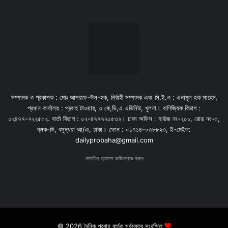
সম্পাদক ও প্রকাশক : মোঃ আশরাফ-উল-হক, নির্বাহী সম্পাদক এবং সি.ই.ও : এনামুল হক সাহেদ,
প্রধান কার্যালয় : প্রবাহ টাওয়ার, ৩ কে,ডি,এ এভিনিউ, খুলনা। বাণিজ্যিক বিভাগ :
০২৪৭৭-৭২২৫৫২. বার্তা বিভাগ : ০২-৪৭৭৭২০৫৩২। ঢাকা অফিস : হাউজ নং-২০১, রোড নং-৫,
ব্লক-ডি, বসুন্ধরা আ/এ, ঢাকা। ফোন : ০১৭১৪-০৩৮৮২৩, ই-মেইল:
dailyprobaha@gmail.com
মোবাইল অ্যাপস ডাউনলোড করুন
© 2026 দৈনিক প্রবাহ কর্তৃক সর্বস্বত্ব সংরক্ষিত