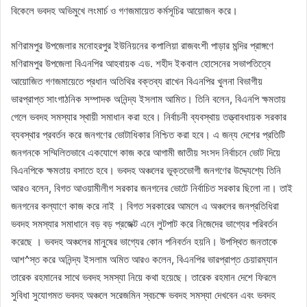
বিকেলে ভবদহ অভিমুখে লংমার্চ ও গণজমায়েত কর্মসূচির আয়োজন করে।
মণিরামপুর উপজেলার মনোহরপুর ইউনিয়নের কপালিয়া রাজবংশী পাড়ার মন্দির প্রাঙ্গণে
মণিরামপুর উপজেলা বিএনপির আহবায়ক এড. শহীদ ইকবাল হোসেনের সভাপতিত্বে
আয়োজিত গণজমায়েতে প্রধান অতিথির বক্তব্য রাখেন বিএনপির খুলনা বিভাগীয়
ভারপ্রাপ্ত সাংগাঠনিক সম্পাদক অনিন্দ্য ইসলাম আমিত। তিনি বলেন, বিএনপি ক্ষমতায়
গেলে ভবদহ সমস্যার স্থায়ী সমাধান করা হবে। নির্বাচনী ব্যবস্থায় তত্ত্বাবধায়ক সরকার
ব্যবস্থার প্রবর্তন করে জনগণের ভোটাধিকার নিশ্চিত করা হবে। এ জন্য দেশের প্রতিটি
জনগনকে সম্মিলিতভাবে একযোগে কাজ করে আগামী জাতীয় সংসদ নির্বাচনে ভোট দিয়ে
বিএনপিকে ক্ষমতায় বসাতে হবে। ভবদহ অঞ্চলের ভুক্তভোগী জনগণের উদ্দ্যেশ্যে তিনি
আরও বলেন, বিগত আওয়ামীলীগ সরকার জনগনের ভোটে নির্বাচিত সরকার ছিলো না। তাই
জনগনের কল্যাণে কাজ করে নাই । বিগত সরকারের আমলে এ অঞ্চলের জনপ্রতিধিরা
ভবদহ সমস্যার সমাধানে বড় বড় প্রজেক্ট এনে লুটপাট করে নিজেদের ভাগ্যের পরিবর্তন
করেছে । ভবদহ অঞ্চলের মানুষের ভাগ্যের কোন পনিবর্তন হয়নি। উপস্থিত জনতাকে
আশ^স্ত করে অনিন্দ্য ইসলাম অমিত আরও কলেন, বিএনপির ভারপ্রাপ্ত চেয়ারম্যান
তারেক রহমানের সাথে ভবদহ সমস্যা নিয়ে কথা হয়েছে। তারেক রহমান দেশে ফিরলে
সুবিধা সুযোগমত ভবদহ অঞ্চলে সরেজমিন স্বচক্ষে ভবদহ সমস্যা দেখবেন এবং ভবদহ