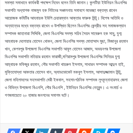
সমস্যা সমাধানে কার্যকরী পদক্ষেপ নিবেন বলেন তিনি জানান। কুলটিয়া ইউনিয়ন বিএনপির
সভাপতি অধ্যাপক নাজমুল হক লিটনের সঞ্চালনায় সমাবশে শুভেচ্ছা বক্তব্য রাখেন
আয়োজক কমিটির আহবায়ক ইউপি চেয়ারম্যান আক্তার ফারুক মিন্টু। বিশেষ অতিথি ও
অন্যান্যের মধ্যে বক্তব্য রাখেন ও উপস্থিত ছিলেন বিএনপির কেন্দ্রীয় সহ সমাজকল্যান
সম্পাদক জাহানারা সিদ্দিকি, জেলা বিএনপির সদস্য সচিব সৈয়দ সাবেরুল হক সাবু, যুগ্ম
আহবায়ক দেলোয়ার হোসেন খোকন, জেলা বিএনপির সদস্য মোহাম্মাদ মুছা, মিজানুর রহমান
খান, কেশবপুর উপজেলা বিএনপির সভাপতি আবুল হোসেন আজাদ, অভয়নগর উপজেলা
বিএনপির সভাপতি মতিয়ার রহমান ফারাজী,মণিরামপুর উপজেলা বিএনপির সিনিয়র যুগ্ম
আহ্বায়ক মফিজুর রহমান, পৌর সভাপতি খায়রুল ইসলাম, সাধারন সম্পাদক আব্দুল হাই,
মুক্তিযোদ্ধা আকতার হোসেন খান, অ্যাডভোকেট মকবুল ইসলাম, আসাদুজ্জামান মিন্টু,
জেলা মহিলাদলের সহসভাপতি মেরী ইকবাল, সহসাংগঠনিক সম্পাদক লুৎফুন্নাহারসহ জেলা
ও বিভিন্ন উপজেলা বিএনপি, পৌর বিএনপি , ইউনিয়ন বিএনপির নেতৃবৃন্দ। এ লংমার্চ ও
গণজমায়েতে ২০ হাজার জনগনের সমাগম ঘটে।