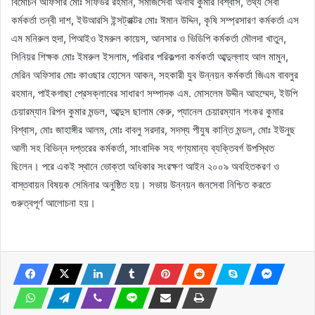
বিমোচন অফিসার মোঃ সফিউর রহমান, সমাজসেবা অনাথ কুমার বিশ্বাস, তথ্য সেবা
কর্মকর্তা তন্বী দাশ, ইউআরসি ইন্সট্রাক্টর মোঃ ঈমান উদ্দিন, কৃষি সম্প্রসারণ কর্মকর্তা এস
এম মনিরুল হুদা, পিআইও ইমরুল কায়েস, আনসার ও ভিডিপি কর্মকর্তা মৌলদা খাতুন,
সিনিয়র শিক্ষক মোঃ ইমরুল ইসলাম, পরিবার পরিকল্পনা কর্মকর্তা আব্দুল্লাহ আল মামুন,
মেরিন অফিসার মোঃ কাওছার হোসেন আকন, সহকারী যুব উন্নয়ন কর্মকর্তা জিএম বাবলুর
রহমান, পাইকগাছা প্রেসক্লাবের সাধারণ সম্পাদক এম. মোসলেম উদ্দীন আহম্মেদ, ইউপি
চেয়ারম্যান রিপন কুমার মন্ডল, আব্দুস ছালাম কেরু, প্যানেল চেয়ারম্যান শংকর কুমার
বিশ্বাস, মোঃ জাহাঙ্গীর আলম, মোঃ বাবলু সরদার, সদস্য পীযুষ কান্তি মন্ডল, মোঃ ইউনুছ
আলী সহ বিভিন্ন দপ্তরের কর্মকর্তা, সাংবাদিক সহ গণ্যমান্য ব্যক্তিবর্গ উপস্থিত
ছিলেন। পরে একই স্থানে ভোক্তা অধিকার সংরক্ষণ আইন ২০০৯ অবহিতকরণ ও
বাস্তবায়ন বিষয়ক সেমিনার অনুষ্ঠিত হয়। সভায় উন্নয়ন জনসেবা নিশ্চিত করতে
গুরুত্বপূর্ণ আলোচনা হয়।