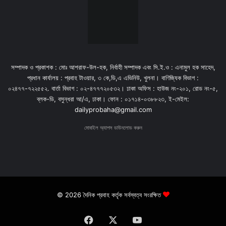
সম্পাদক ও প্রকাশক : মোঃ আশরাফ-উল-হক, নির্বাহী সম্পাদক এবং সি.ই.ও : এনামুল হক সাহেদ,
প্রধান কার্যালয় : প্রবাহ টাওয়ার, ৩ কে,ডি,এ এভিনিউ, খুলনা। বাণিজ্যিক বিভাগ :
০২৪৭৭-৭২২৫৫২. বার্তা বিভাগ : ০২-৪৭৭৭২০৫৩২। ঢাকা অফিস : হাউজ নং-২০১, রোড নং-৫,
ব্লক-ডি, বসুন্ধরা আ/এ, ঢাকা। ফোন : ০১৭১৪-০৩৮৮২৩, ই-মেইল:
dailyprobaha@gmail.com
মোবাইল অ্যাপস ডাউনলোড করুন
© 2026 দৈনিক প্রবাহ কর্তৃক সর্বস্বত্ব সংরক্ষিত
Facebook
X
YouTube