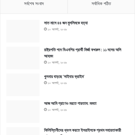
সর্বশেষ সংবাদ
সর্বাধিক পঠিত
সাত মাসে ৪৪ জন মুসলিমকে হত্যা
১০ আগস্ট, ২০২৬
রাষ্ট্রপতি পদে বিএনপির প্রার্থী মির্জা ফখরুল : ১১ দলের অলি
আহমদ
১০ আগস্ট, ২০২৬
খুলনায় বাড়ছে ‘সাইবার ক্রাইম’
১০ আগস্ট, ২০২৬
আজ আমি প্রাণেও মরতে পারতাম: মমতা
১০ আগস্ট, ২০২৬
ফিলিস্তিনীদের ধ্বংস করতে ইসরাইলকে প্রথম সহায়তাকারী