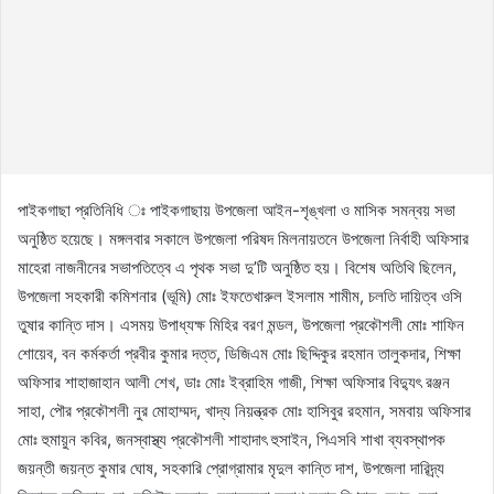
পাইকগাছা প্রতিনিধি ঃ পাইকগাছায় উপজেলা আইন-শৃঙ্খলা ও মাসিক সমন্বয় সভা
অনুষ্ঠিত হয়েছে। মঙ্গলবার সকালে উপজেলা পরিষদ মিলনায়তনে উপজেলা নির্বাহী অফিসার
মাহেরা নাজনীনের সভাপতিত্বে এ পৃথক সভা দু’টি অনুষ্ঠিত হয়। বিশেষ অতিথি ছিলেন,
উপজেলা সহকারী কমিশনার (ভূমি) মোঃ ইফতেখারুল ইসলাম শামীম, চলতি দায়িত্ব ওসি
তুষার কান্তি দাস। এসময় উপাধ্যক্ষ মিহির বরণ মন্ডল, উপজেলা প্রকৌশলী মোঃ শাফিন
শোয়েব, বন কর্মকর্তা প্রবীর কুমার দত্ত, ডিজিএম মোঃ ছিদ্দিকুর রহমান তালুকদার, শিক্ষা
অফিসার শাহাজাহান আলী শেখ, ডাঃ মোঃ ইব্রাহিম গাজী, শিক্ষা অফিসার বিদ্যুৎ রঞ্জন
সাহা, পৌর প্রকৌশলী নুর মোহাম্মদ, খাদ্য নিয়ন্ত্রক মোঃ হাসিবুর রহমান, সমবায় অফিসার
মোঃ হুমায়ুন কবির, জনস্বাস্থ্য প্রকৌশলী শাহাদাৎ হুসাইন, পিএসবি শাখা ব্যবস্থাপক
জয়ন্তী জয়ন্ত কুমার ঘোষ, সহকারি প্রোগ্রামার মৃদুল কান্তি দাশ, উপজেলা দারিদ্র্য