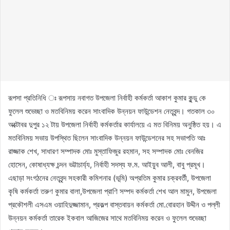
রূপসা প্রতিনিধি ঃ রূপসায় নবাগত উপজেলা নির্বাহী কর্মকর্তা আকাশ কুমার কুন্ডু কে
ফুলেল শুভেচ্ছা ও মতবিনিময় করেন সাংবাদিক উন্নয়ন ফাউন্ডেশন নেতৃবৃন্দ। গতকাল ৩০
অক্টোবর দুপুর ১২ টায় উপজেলা নির্বাহী কর্মকর্তার কার্যালয়ে এ মত বিনিময় অনুষ্ঠিত হয়। এ
মতবিনিময় সভায় উপস্থিত ছিলেন সাংবাদিক উন্নয়ন ফাউন্ডেশনের সহ সভাপতি আঃ
রাজ্জাক শেখ, সাধারণ সম্পাদক মোঃ মুস্তাফিজুর রহমান, সহ সম্পাদক মোঃ বেনজির
হোসেন, কোষাধ্যক্ষ চন্দন ভট্টাচার্য্য, নির্বাহী সদস্য ফ.ম. আইয়ুব আলী, বাবু প্রমূখ।
এছাড়া সংগঠনের নেতৃবৃন্দ সহকারী কমিশনার (ভূমি) অপ্রতিম কুমার চক্রবর্তী, উপজেলা
কৃষি কর্মকর্তা তরুণ কুমার বালা,উপজেলা প্রাণি সম্পদ কর্মকর্তা শেখ আল মামুন, উপজেলা
প্রকৌশলী এসএম ওয়াহিদুজ্জামান, প্রকল্প বাস্তবায়ন কর্মকর্তা মো.বোরহান উদ্দীন ও পল্লী
উন্নয়ন কর্মকর্তা তারেক ইকবাল আজিজের সাথে মতবিনিময় করেন ও ফুলেল শুভেচ্ছা