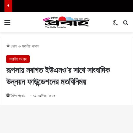
Menu
Switch
এখা
হোম
→
স্থানীয় সংবাদ
স্থানীয় সংবাদ
রূপসায় নবাগত ইউএনও’র সাথে সাংবাদিক
উন্নয়ন ফাউন্ডেশনের মতবিনিময়
দৈনিক প্রবাহ
৩১ অক্টোবর, ২০২৪