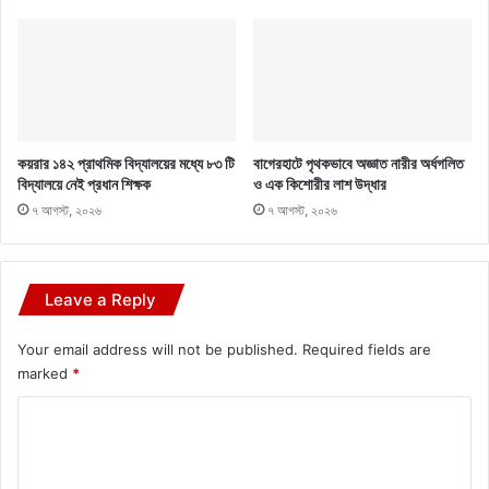
কয়রার ১৪২ প্রাথমিক বিদ্যালয়ের মধ্যে ৮৩ টি
বাগেরহাটে পৃথকভাবে অজ্ঞাত নারীর অর্ধগলিত
বিদ্যালয়ে নেই প্রধান শিক্ষক
ও এক কিশোরীর লাশ উদ্ধার
৭ আগস্ট, ২০২৬
৭ আগস্ট, ২০২৬
Leave a Reply
Your email address will not be published.
Required fields are
marked
*
C
o
m