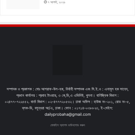
৭ আগস্ট, ২০২৬
সম্পাদক ও প্রকাশক : মোঃ আশরাফ-উল-হক, নির্বাহী সম্পাদক এবং সি.ই.ও : এনামুল হক সাহেদ,
প্রধান কার্যালয় : প্রবাহ টাওয়ার, ৩ কে,ডি,এ এভিনিউ, খুলনা। বাণিজ্যিক বিভাগ :
০২৪৭৭-৭২২৫৫২. বার্তা বিভাগ : ০২-৪৭৭৭২০৫৩২। ঢাকা অফিস : হাউজ নং-২০১, রোড নং-৫,
ব্লক-ডি, বসুন্ধরা আ/এ, ঢাকা। ফোন : ০১৭১৪-০৩৮৮২৩, ই-মেইল:
dailyprobaha@gmail.com
মোবাইল অ্যাপস ডাউনলোড করুন