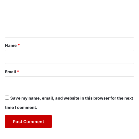
m
e
n
t
*
Name
*
Email
*
Save my name, email, and website in this browser for the next
time I comment.