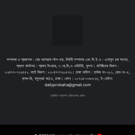
সম্পাদক ও প্রকাশক : মোঃ আশরাফ-উল-হক, নির্বাহী সম্পাদক এবং সি.ই.ও : এনামুল হক সাহেদ,
প্রধান কার্যালয় : প্রবাহ টাওয়ার, ৩ কে,ডি,এ এভিনিউ, খুলনা। বাণিজ্যিক বিভাগ :
০২৪৭৭-৭২২৫৫২. বার্তা বিভাগ : ০২-৪৭৭৭২০৫৩২। ঢাকা অফিস : হাউজ নং-২০১, রোড নং-৫,
ব্লক-ডি, বসুন্ধরা আ/এ, ঢাকা। ফোন : ০১৭১৪-০৩৮৮২৩, ই-মেইল:
dailyprobaha@gmail.com
মোবাইল অ্যাপস ডাউনলোড করুন