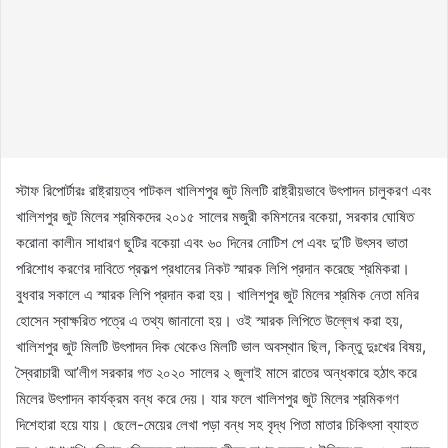
স্টাফ রিপোর্টারঃ রাষ্ট্রায়ত্ব পাটকল খালিশপুর জুট মিলটি রাষ্ট্রীয়ভাবে উৎপাদন চালুকরণ এবং
খালিশপুর জুট মিলের শ্রমিকদের ২০১৫ সালের মজুরী কমিশনের বকেয়া, সরকার ঘোষিত
করোনা কালীন সাধারণ ছুটির বকেয়া এবং ৬০ দিনের নোটিশ পে এবং দু’টি উৎসব ভাতা
পরিশোধ করণের দাবিতে প্রকল্প প্রধানের নিকট স্মারক লিপি প্রদান করেছে শ্রমিকরা।
বুধবার সকালে এ স্মারক লিপি প্রদান করা হয়। খালিশপুর জুট মিলের শ্রমিক নেতা মনির
হোসেন স্বাক্ষরিত পত্রে এ তথ্য জানানো হয়। ওই স্মারক লিপিতে উল্লেখ করা হয়,
খালিশপুর জুট মিলটি উৎপাদন দিক থেকেও মিলটি ভাল অবস্থান ছিল, কিন্তু দুঃখের বিষয়,
স্বৈরাচারী আ’লীগ সরকার গত ২০২০ সালের ২ জুলাই মাসে রাতের অন্ধকারে হঠাৎ করে
মিলের উৎপাদন কার্যক্রম বন্ধ করে দেয়। যার ফলে খালিশপুর জুট মিলের শ্রমিকগণ
দিশেহারা হয়ে যায়। ছেলে-মেয়ের লেখা পড়া বন্ধ সহ বৃদ্ধ পিতা মাতার চিকিৎসা ব্যাহত