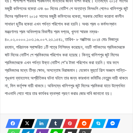
হয়। পাশাপাশি পরিবার পরিজনসহ মানবেতর জীবন যাপন করছে। ইতিমধ্যে ২০১৫ সালের
মজুরী কমিশনের বকেয়া এবং ৬০ দিনের নোটিশ পে অন্যান্য মিলগুলি পেলেও খালিশপুর জুট
মিলের শ্রমিকগণ ২০১৫ সালের মজুরী কমিশনের বকেয়া, সরকার ঘোষিত করোনা কালীন
সাধারণ ছুটির বকেয়া এখন পর্যন্ত পরিশোধ করা হয়নি। অথচ শ্রম ও কর্মসংস্থান
মন্ত্রণালয় শ্রম অধিদপ্তর বিভাগীয় শ্রম দপ্তর, খুলনা স্মারক নম্বর-
৪০.০২.০০০০.১০৩.১৬.০০৭.২৩.১৫৪১, তারিখ- ৮ অক্টোবর ২০২৪ মোঃ মিজানুর
রহমান, পরিচালক স্বাক্ষরিত ১টি পত্রে লিপিবদ্ধ করেছেন, নয়টি পাটকলের শ্রমিকদেরকে
ষাট দিনের নোটিশ পে শ্রমিকদের পরিশোধ করা হয়েছে। কিন্তু খালিশপুর জুট মিলের
শ্রমিকদেরকে এখন পর্যন্ত উক্ত নোটিশ পে’’র টাকা পরিশোধ করা হয়নি। যার ফলে
শ্রমিকদের মধ্যে তীব্র ক্ষোভ, অসন্তোষ বিরাজমান। যেকোন মূহুর্তে শিল্প অঞ্চলে শান্তি-
শৃঙ্খলা ব্যাহতসহ অপ্রীতিকর ঘটনা ঘটলে তার জন্য কারখানা কমিটির নেতৃবৃন্দ দায়ী থাকবে
না, মিল কর্তৃপক্ষ দায়ী থাকবে। অবিলম্বে খালিশপুর জুট মিলের শ্রমিকরা যাতে উল্লেখিত
পাওনাদি পেতে পারে তার কার্যকর ব্যবস্থা গ্রহণ করার জোর দাবি জানানো হয়।