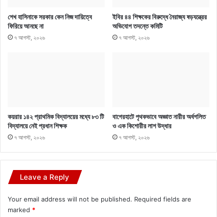
শেখ হাসিনাকে সরকার কেন নিজ দায়িত্বে
ইবির ৪৪ শিক্ষকের বিরুদ্ধে নৈরাজ্য ষড়যন্ত্রের
ফিরিয়ে আনছে না
অভিযোগ তদন্তে কমিটি
৭ আগস্ট, ২০২৬
৭ আগস্ট, ২০২৬
কয়রার ১৪২ প্রাথমিক বিদ্যালয়ের মধ্যে ৮৩ টি
বাগেরহাটে পৃথকভাবে অজ্ঞাত নারীর অর্ধগলিত
বিদ্যালয়ে নেই প্রধান শিক্ষক
ও এক কিশোরীর লাশ উদ্ধার
৭ আগস্ট, ২০২৬
৭ আগস্ট, ২০২৬
Leave a Reply
Your email address will not be published.
Required fields are
marked
*