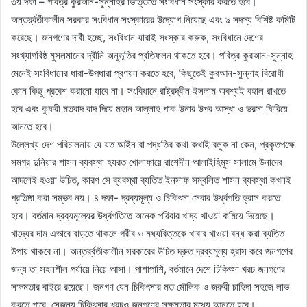
৩য় দফা – পবিত্র কুরআন-সুন্নাহর ভিত্তিতে সংবিধান সংস্কার করতে হবে।
অন্তর্র্বতীকালীন সরকার সংবিধান সংস্কারের উদ্যোগ নিয়েছে এবং ৯ সদস্য বিশিষ্ট কমিটি
করেছে। জনগণের দাবী হচ্ছে, সংবিধান যারাই সংস্কার করুক, সংবিধানে দেশের
সংখ্যাগরিষ্ঠ মুসলমানের দ্বীনি অনুভূতির প্রতিফলন থাকতে হবে। পবিত্র কুরআন-সুন্নাহ
মেনেই সংবিধানের ধারা-উপধারা প্রণয়ন করতে হবে, কিছুতেই কুরআন-সুন্নাহ বিরোধী
কোন কিছু প্রবেশ করানো যাবে না। সংবিধানে রাষ্ট্রদ্বীন ইসলাম অবশ্যই বহাল রাখতে
হবে এবং কুফরী মতবাদ বাদ দিয়ে মহান আল্লাহ পাক উনার উপর আস্থা ও ভরসা ফিরিয়ে
আনতে হবে।
উল্লেখ্য দেশ পরিচালনায় যে যত আইন বা পদ্ধতির কথা কথাই বলুক না কেন, প্রকৃতপক্ষে
সমগ্র দুনিয়ার শাসন ব্যবস্থা হযরত খোলাফায়ে রাশেদীন আলাইহিমুস সালামে উনাদের
আদলেই হওয়া উচিত, কারণ সে ব্যবস্থা ব্যতিত ইনসাফ সম্বলিত শাসন ব্যবস্থা কখনই
প্রতিষ্ঠা করা সম্ভব নয়। ৪ দফা- দ্রব্যমূল্য ও চিকিৎসা সেবার উর্ধ্বগতি হ্রাস করতে
হবে। বর্তমান দ্রব্যমূল্যের উর্ধ্বগতিতে অনেক পরিবার খাদ্য খাওয়া কমিয়ে দিয়েছে।
খাদ্যের দাম এভাবে বাড়তে থাকলে গরীব ও মধ্যবিত্তকে খাবার খাওয়া বন্ধ করা ব্যতিত
উপায় থাকবে না। অন্তর্র্বতীকালীন সরকারের উচিত দ্রুত দ্রব্যমূল্য হ্রাস করে জনগণের
জন্য তা সহনশীল পর্যায়ে নিয়ে আসা। পাশাপাশি, বর্তমানে দেশে চিকিৎসা খরচ জনগণের
সক্ষমতার বাইরে রয়েছে। জনগণ যেন চিকিৎসার মত মৌলিক ও জরুরী চাহিদা সহজে লাভ
করতে পারে, সেজন্য চিকিৎসার খরচও জনগণের সক্ষমতার মধ্যে আনতে হবে।