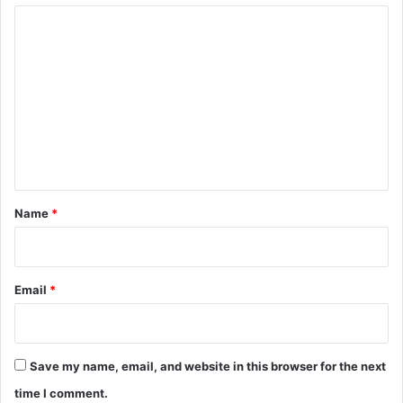
C
o
m
m
e
n
t
*
Name
*
Email
*
Save my name, email, and website in this browser for the next
time I comment.