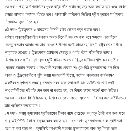
৫ম দফা- পাহাড়ে উপজাতিদের পৃথক রাষ্ট্র গঠন করার ষড়যন্ত্র দমন করাতে হবে এবং কথিত
রাজার শাসনের অবসান ঘটাতে হবে। পাশাপাশি নারিকেল জিঞ্জিরা দ্বীপ ভ্রমণে সর্বপ্রকার
নিষেধাজ্ঞা তুলে নিতে হবে।
৬ষ্ঠ দফা- হিন্দুত্ববাদ ও ভারতসহ বিদেশী রাষ্ট্র তোষণ বন্ধ করতে হবে।
বর্তমান অন্তর্র্বতীকালীন সরকার ভারত বিরোধী বড় বড় কথা বলে ক্ষমতায় এসেছিলো।
কিন্তু ক্ষমতায় আসার পর তারা আওয়ামীলীগের মতই ভারতসহ বিদেশী রাষ্ট্র তোষণ নীতি
অব্যাহত রেখেছে। হিন্দুত্ববাদ তোষণের ক্ষেত্রেও একই ঘটনা পরিলক্ষিত হচ্ছে।
বিশেষভাবে লক্ষণীয়, দূর্গা পূজার ছুটি বাড়িয়ে ভারত ও হিন্দুত্ববাদীদের খুশি করার চেষ্টায়
নেমেছে বর্তমান সরকার। আওয়ামী সরকার যেভাবে সংখ্যাগরিষ্ঠ মুসলমানদের বাদ দিয়ে
ভারত ও হিন্দুত্ববাদীদের খুশি করায় মনোযোগী ছিলো, বর্তমান সরকারের কার্যক্রমও
একইরকম দৃশ্যমান হচ্ছে। বর্তমান সরকারকে ফ্যাসিস্ট আওয়ামীলীগের পথে হেটে
আওয়ামীলীগের পরিণতি যেন বরণ না করতে হয়, সে বিষয়ে তাদের সতর্ক থাকা উচিত।
৭ম দফা- ভারত-ফিলিস্তিনসহ বিশ্বের যে কোন স্থানে মুসলমান নির্যাতন হলে রাষ্ট্রীয়ভাবে
তার প্রতিবাদ করতে হবে।
৮ম দফা- জরায়ু ক্যানসার প্রতিরোধের টিকার নামে মেয়েদের বন্ধাত্ব তৈরী করা করা যাবে
না। এইচপিভি টিকা কার্যক্রম বন্ধ করতে হবে। ৯ম দফা- মুসলমানদের বাক স্বাধীনতা
হরণ না করা যাবে না। ফ্যাসিস্ট আওয়ামী সরকার মুসলমানদের বাক স্বাধীনতা হরণ