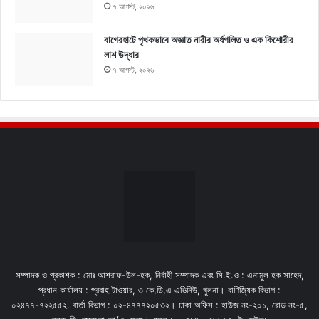
৭ আগস্ট, ২০২৬
বাগেরহাটে পৃথকভাবে অজ্ঞাত নারীর অর্ধগলিত ও এক কিশোরীর
লাশ উদ্ধার
৭ আগস্ট, ২০২৬
সম্পাদক ও প্রকাশক : মোঃ আশরাফ-উল-হক, নির্বাহী সম্পাদক এবং সি.ই.ও : এনামুল হক সাহেদ,
প্রধান কার্যালয় : প্রবাহ টাওয়ার, ৩ কে,ডি,এ এভিনিউ, খুলনা। বাণিজ্যিক বিভাগ :
০২৪৭৭-৭২২৫৫২. বার্তা বিভাগ : ০২-৪৭৭৭২০৫৩২। ঢাকা অফিস : হাউজ নং-২০১, রোড নং-৫,