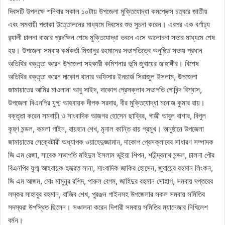
দিবসটি উপলক্ষে শনিবার সকাল ১০টায় উপজেলা মুক্তিযোদ্ধা কমপ্লেক্স চত্বরে জাতীয়
এবং সমবায়ী পতাকা উত্তোলনের মাধ্যমে দিবসের শুভ সুচনা করেন। এরপর এক বর্ণাঢ্য
র‌্যালী চালনা বাজার প্রদক্ষিন শেষে মুক্তিযোদ্ধা ভবনে এসে আলোচনা সভার মাধ্যমে শেষ
হয়। উপজেলা সমবায় কর্মকর্তা মিজানুর রহমানের সভাপতিত্বে অনুষ্ঠিত সভায় প্রধান
অতিথির বক্তৃতা করেন উপজেলা সহকারী কমিশনার ভূমি জুবায়ের জাহাঙ্গীর। বিশেষ
অতিথির বক্তৃতা করেন দাকোপ থানার অফিসার ইনচার্জ সিরাজুল ইসলাম, উপজেলা
জামায়াতের আমির মাওলানা আবু সাইদ, দাকোপ প্রেসক্লাব সভাপতি গোবিন্দ বিশ্বাস,
উপজেলা বিএনপির যুগ্ম আহবায়ক দীপক সরদার, বীর মুক্তিযোদ্ধা মনোজ কুমার রায়।
বক্তৃতা করেন সমবায়ী ও সাংবাদিক আজগর হোসেন ছাব্বির, গাজী আবুল বাশার, বিপুল
কৃষ্ণ মন্ডল, কমলা গাইন, রায়হান শেখ, মৃনাল কান্তি রায় প্রমুখ। অনুষ্ঠানে উপজেলা
জামায়াতের সেক্রেটারী অধ্যাপক ওয়াহেদুজ্জামান, দাকোপ প্রেসক্লাবের সাধারণ সম্পাদক
জি এম রেজা, সাবেক সভাপতি মহিদুল ইসলাম ভূইয়া শিপন, শচীন্দ্রনাথ মন্ডল, চালনা পৌর
বিএনপির যুগ্ম আহবায়ক হজরত সানা, সাংবাদিক জাকির হোসেন, জুবায়ের রহমান লিংকন,
জি এম আজম, মোঃ মামুনুর রশিদ, পারুল বেগম, জাহিদুর রহমান সোহাগ, সমবায় দপ্তরের
লস্কর সাহাবুর রহমান, রাজিব শেখ, পুরঞ্জন গাইনসহ উপজেলার সকল সমবায় সমিতির
সদস্যরা উপস্থিত ছিলেন। সঞ্চালনা করেন দিশারী সমবায় সমিতির ম্যানেজার নিখিলেশ
বর্মন।