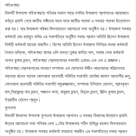
পাইকগাছা
দিবসটি উপলক্ষে পাইকগাছায় শনিবার সকাল সাড়ে দশটায় উপজেলা প্রশাসনের আয়োজনে
বর্নাঢ্য র‌্যালি শেষে জাতীয় সঙ্গীতের সাথে সাথে জাতীয় পতাকা ও সমবায় পতাকা উত্তোলন
করা হয়। পরে উপজেলা পরিষদ মিলনায়তনে আলোচনা সভা অনুষ্টিত হয়। উপজেলা সমবায়
কর্মকর্তা মোঃ হুমায়ুন কবির এর সভাপতিত্ব অনুষ্টিত সভায় প্রধান অতিথি ছিলেন উপজেলা
নির্বাহী কর্মকর্তা মাহেরা নাজনীন। বিশেষ অতিথি ছিলেন উপজেলা সিনিয়র মৎস্য কর্মকর্তা
সৈকত মল্লিক, পাইকগাছা থানার ওসি তদন্ত তুষার কান্তি দাস, সমাজ সেবা কর্মকর্তা
অনাথ কুমার মন্ডল, পাইকগাছা প্রেসক্লাবের সভাপতি এ্যাডঃ এফ এম এ রাজ্জাক।
পাইকগাছা প্রেসক্লাবের সাধারণ সম্পাদক এম মোসলেম উদ্দীন আহম্মেদের পরিচালনায়
বক্তব্য রাখেন সাবেক ষোলআনা ব্যবসায়ী সমিতির সভাপতি মোর্তজা জামান আলমগীর রুলু,
সোলআনা ব্যবসায়ী সমিতির সভাপতি শুকুরুজ্জামান, সম্পাদক ইলিয়াস হোসেন, প্রানকৃষ্ণ
দাস,দ্বিজেন্দ্র নাথ মন্ডল, পঞ্চানন সানা, বাবুরাম মন্ডল, বিদ্যুৎ মন্ডল, মিল্টন কুমার মন্ডল,
ইব্রাহীম হোসেন প্রমুখ।
ফুলতলা
দিবসটি উদযাপন উপলক্ষে ফুলতলা উপজেলা প্রশাসন ও সমবায় বিভাগের উদ্যোগে র‌্যালি
উত্তর আলোচনা সভা শনিবার বেলা ১১টায় উপজেলার শহীদ হাবিবুর রহমান মিলনায়তনে
অনুষ্ঠিত হয়। উপজেলা সমবায় কর্মকর্তা ফারহানা পারভীন এর সভাপতিত্বে সভায় প্রধান