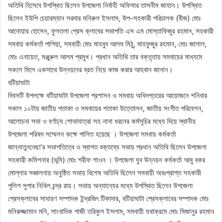
অতিথি হিসেবে উপস্থিত ছিলেন উপজেলা নির্বাহী অফিসার তাসনীম জাহান। উপস্থিত
ছিলেন ইউপি চেয়ারম্যান সরদার মনিরুল ইসলাম, উপ-সহকারী পরিচালক (বীজ) মোঃ
আনোয়ার হোসেন, ফুলতলা প্রেস ক্লাবের সভাপতি এস এম মোস্তাফিজুর রহমান, সহকারী
সমবায় কর্মকর্তা পাপিয়া, সমবায়ী মোঃ মাহবুব আলম মিঠু, মাহফুজুর রহমান, মোঃ জালাল,
মোঃ এনায়েত, মঞ্জুরুল আলম প্রমুখ। প্রধান অতিথি তার বক্তৃতায় সমবায়ের মাধ্যমে
সকলে মিলে একসাথে উন্নয়নের ব্রত নিয়ে কাজ করার আহবান জানান।
বটিয়াঘাটা
দিবসটি উপলক্ষে বটিয়াঘাটা উপজেলা প্রশাসন ও সমবায় অধিদপ্তরের আয়োজনে শনিবার
সকাল ১০টায় জাতীয় পতাকা ও সমবায়ের পতাকা উত্তোলন, জাতীয় সংগীত পরিবেশন,
আলোচনা সভা ও বর্ণাঢ্য শোভাযাত্রা সহ নানা ধরনের কর্মসূচির মধ্যে দিয়ে স্থানীয়
উপজেলা পরিষদ সম্মেলন কক্ষে পালিত হয়েছে । উপজেলা সমবায় কর্মকর্তা
জান্নাতুননেছা’র সভাপতিত্বে ও স্বাগত বক্তব্যে সভায় প্রধান অতিথি ছিলেন উপজেলা
সহকারী কমিশনার (ভূমি) মোঃ শরীফ শাওন । উপজেলা যুব উন্নয়ন কর্মকর্তা আবু বকর
মোল্লার সঞ্চালনায় অনুষ্ঠিত সভায় বিশেষ অতিথি ছিলেন সমবায়ী অবঃপ্রাপ্ত সহকারী
পুলিশ সুপার নিখিল চন্দ্র রায়। সভায় অন্যান্যের মধ্যে উপস্থিত ছিলেন উপজেলা
প্রেসক্লাবের সাধারণ সম্পাদক ইন্দ্রজিৎ টিকাদার, বটিয়াঘাটা প্রেসক্লাবের সম্পাদক মোঃ
মনিরুজ্জামান মনি, সাংবাদিক গাজী তরিকুল ইসলাম, সমবায়ী যথাক্রমে মোঃ মিজানুর রহমান