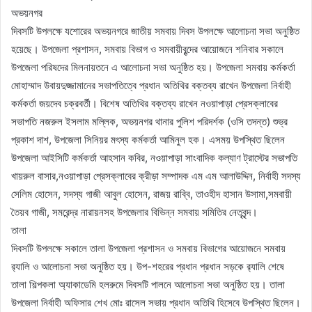
অভয়নগর
দিবসটি উপলক্ষে যশোরের অভয়নগরে জাতীয় সমবায় দিবস উপলক্ষে আলোচনা সভা অনুষ্ঠিত
হয়েছে। উপজেলা প্রশাসন, সমবায় বিভাগ ও সমবায়ীবৃন্দের আয়োজনে শনিবার সকালে
উপজেলা পরিষদের মিলনায়তনে এ আলোচনা সভা অনুষ্ঠিত হয়। উপজেলা সমবায় কর্মকর্তা
মোহাম্মাদ উবায়দুজ্জামানের সভাপতিত্বে প্রধান অতিথির বক্তব্য রাখেন উপজেলা নির্বাহী
কর্মকর্তা জয়দেব চক্রবর্তী। বিশেষ অতিথির বক্তব্য রাখেন নওয়াপাড়া প্রেসক্লাবের
সভাপতি নজরুল ইসলাম মল্লিক, অভয়নগর থানার পুলিশ পরিদর্শক (ওসি তদন্ত) শুভ্র
প্রকাশ দাশ, উপজেলা সিনিয়র মৎস্য কর্মকর্তা আমিনুল হক। এসময় উপস্থিত ছিলেন
উপজেলা আইসিটি কর্মকর্তা আহসান কবির, নওয়াপাড়া সাংবাদিক কল্যাণ ট্রাস্টের সভাপতি
খায়রুল বাসার,নওয়াপাড়া প্রেসক্লাবের ক্রীড়া সম্পাদক এম এম আলাউদ্দিন, নির্বাহী সদস্য
সেলিম হোসেন, সদস্য গাজী আবুল হোসেন, রাজয় রাব্বি, তাওহীদ হাসান উসামা,সমবায়ী
তৈয়ব গাজী, সমরেন্দ্র নারায়নসহ উপজেলার বিভিন্ন সমবায় সমিতির নেতৃবৃন্দ।
তালা
দিবসটি উপলক্ষে সকালে তালা উপজেলা প্রশাসন ও সমবায় বিভাগের আয়োজনে সমবায়
র‌্যালি ও আলোচনা সভা অনুষ্ঠিত হয়। উপ-শহরের প্রধান প্রধান সড়কে র‌্যালি শেষে
তালা শিল্পকলা অ্যাকাডেমি হলরুমে দিবসটি পালনে আলোচনা সভা অনুষ্ঠিত হয়। তালা
উপজেলা নির্বাহী অফিসার শেখ মোঃ রাসেল সভায় প্রধান অতিথি হিসেবে উপস্থিত ছিলেন।