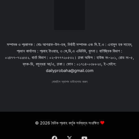
সম্পাদক ও প্রকাশক : মোঃ আশরাফ-উল-হক, নির্বাহী সম্পাদক এবং সি.ই.ও : এনামুল হক সাহেদ,
প্রধান কার্যালয় : প্রবাহ টাওয়ার, ৩ কে,ডি,এ এভিনিউ, খুলনা। বাণিজ্যিক বিভাগ :
০২৪৭৭-৭২২৫৫২. বার্তা বিভাগ : ০২-৪৭৭৭২০৫৩২। ঢাকা অফিস : হাউজ নং-২০১, রোড নং-৫,
ব্লক-ডি, বসুন্ধরা আ/এ, ঢাকা। ফোন : ০১৭১৪-০৩৮৮২৩, ই-মেইল:
dailyprobaha@gmail.com
মোবাইল অ্যাপস ডাউনলোড করুন
© 2026 দৈনিক প্রবাহ কর্তৃক সর্বস্বত্ব সংরক্ষিত
Facebook
X
YouTube