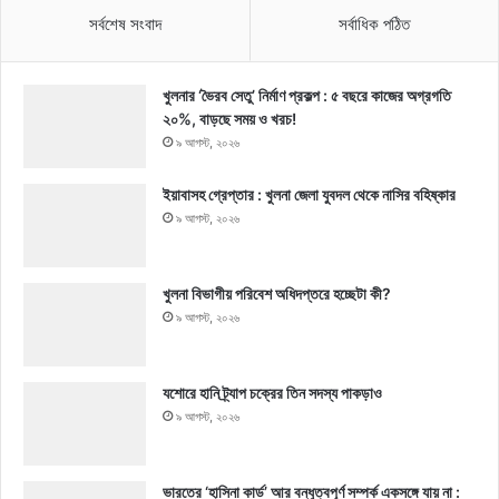
সর্বশেষ সংবাদ
সর্বাধিক পঠিত
খুলনার ‘ভৈরব সেতু’ নির্মাণ প্রকল্প : ৫ বছরে কাজের অগ্রগতি
২০%, বাড়ছে সময় ও খরচ!
৯ আগস্ট, ২০২৬
ইয়াবাসহ গ্রেপ্তার : খুলনা জেলা যুবদল থেকে নাসির বহিষ্কার
৯ আগস্ট, ২০২৬
খুলনা বিভাগীয় পরিবেশ অধিদপ্তরে হচ্ছেটা কী?
৯ আগস্ট, ২০২৬
যশোরে হানি ট্র্যাপ চক্রের তিন সদস্য পাকড়াও
৯ আগস্ট, ২০২৬
ভারতের ‘হাসিনা কার্ড’ আর বন্ধুত্বপূর্ণ সম্পর্ক একসঙ্গে যায় না :