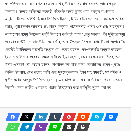
সভাপতিত্ব করেন ও স্বাগত বক্তব্য রাখেন, উপজেলা সমবায় কর্মকর্তা মোঃ রফিকুল
ইসলাম। সমবায় অফিসের সহকারী পরিদর্শক অজয় কুমার ঘোষ বাবলু’র সঞ্চালনায়
অনুষ্ঠানে বিশেষ অতিথি হিসেবে উপস্থিত ছিলেন, সিনিয়র উপজেলা মৎস্য কর্মকর্তা তারিক
ইমাম, প্রাণিসম্পদ অফিসার ডা. মাছুম বিল্লাহ, পাটকেলঘাটা থানার ওসি মোঃ মাইনুদ্দীন।
অন্যান্যের মধ্যে উপজেলা পল্লী উন্নয়ন কর্মকর্তা নারায়ণ চন্দ্র সরকার, বীর মুক্তিযোদ্ধা
মোঃ মফিজ উদ্দীন ও আলাউদ্দীন জোয়ার্দ্দার, তালা উপজেলা শিক্ষক-কর্মচারী কো-অপারেটিভ
ক্রেডিট ইউনিয়নের সভাপতি অধ্যক্ষ মো. আব্দুর রহমান, সহ-সভাপতি অধ্যক্ষ কামরুল
ইসলাম সেলিম, সাধারণ সম্পাদক গাজী জাহিদুর রহমান, কোষাধ্যক্ষ স্বপন মিত্র, তালা
থানার এসআই মো. আব্দুল হালিম, সাংবাদিক আশরাফ আলী, সমবায়ীদের মধ্যে এ্যাডঃ
রবিউল ইসলাম, শেখ রহমত আলী এবং মুশফেকুজ্জামান ইমন সহ সমবায়ী, সাংবাদিক ও
সুশীল সমাজ নেতৃবৃন্দ উপস্থিত ছিলেন। এর আগে এদিন সকালে উপজেলা পরিষদ চত্বরে
দিবসটি পালনে জাতীয় ও সমবায় পতাকা উত্তোলন করে কর্মসূচীর সুচনা করা হয়।