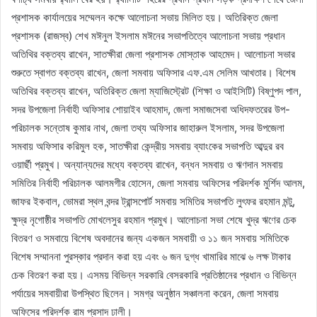
প্রশাসক কার্যালয়ের সম্মেলন কক্ষে আলোচনা সভায় মিলিত হয়। অতিরিক্ত জেলা
প্রশাসক (রাজস্ব) শেখ মঈনুল ইসলাম মঈনের সভাপতিত্বে আলোচনা সভায় প্রধান
অতিথির বক্তব্য রাখেন, সাতক্ষীরা জেলা প্রশাসক মোস্তাক আহমেদ। আলোচনা সভার
শুরুতে স্বাগত বক্তব্য রাখেন, জেলা সমবায় অফিসার এফ.এম সেলিম আখতার। বিশেষ
অতিথির বক্তব্য রাখেন, অতিরিক্ত জেলা ম্যাজিস্ট্রেট (শিক্ষা ও আইসিটি) বিষ্ণুপদ পাল,
সদর উপজেলা নির্বাহী অফিসার শোয়াইব আহমাদ, জেলা সমাজসেবা অধিদফতরের উপ-
পরিচালক সন্তোষ কুমার নাথ, জেলা তথ্য অফিসার জাহারুল ইসলাম, সদর উপজেলা
সমবায় অফিসার করিমুল হক, সাতক্ষীরা কেন্দ্রীয় সমবায় ব্যাংকের সভাপতি আব্দুর রব
ওয়ার্ছী প্রমুখ। অন্যান্যদের মধ্যে বক্তব্য রাখেন, বন্ধন সমবায় ও ঋণদান সমবায়
সমিতির নির্বাহী পরিচালক আলমগীর হোসেন, জেলা সমবায় অফিসের পরিদর্শক মুর্শিদ আলম,
জাফর ইকবাল, ভোমরা স্থল বন্দর ট্রান্সপোর্ট সমবায় সমিতির সভাপতি লুৎফর রহমান মন্টু,
ক্ষুদ্র নৃগোষ্ঠীর সভাপতি মোখলেসুর রহমান প্রমুখ। আলোচনা সভা শেষে খুদ্র ঋণের চেক
বিতরণ ও সমবায়ে বিশেষ অবদানের জন্য একজন সমবায়ী ও ১১ জন সমবায় সমিতিকে
বিশেষ সম্মাননা পুরস্কার প্রদান করা হয় এবং ৬ জন দুগ্ধ খামারির মাঝে ৬ লক্ষ টাকার
চেক বিতরণ করা হয়। এসময় বিভিন্ন সরকারি বেসরকারি প্রতিষ্ঠানের প্রধান ও বিভিন্ন
পর্যায়ের সমবায়ীরা উপস্থিত ছিলেন। সমগ্র অনুষ্ঠান সঞ্চালনা করেন, জেলা সমবায়
অফিসের পরিদর্শক রাম প্রসাদ ঢালী।