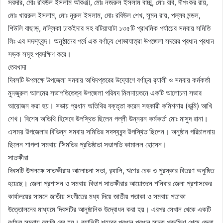
সরদার, মোঃ রবিউল ইসলাম আঁকঞ্জী, মোঃ নজরুল ইসলাম বাচ্চু, মোঃ রবি, দীপংকর রায়,
মোঃ খায়রুল ইসলাম, মোঃ নূরুল ইসলাম, মোঃ রবিউল শেখ, সুমন রায়, পল্লব মন্ডল,
শিউলি বাছাড়, মল্লিকা ঢাকইদার সহ বটিয়াঘাটা ১৩৫টি প্রাথমিক পর্যায়ের সমবায় সমিতি
লিঃ এর সদস্যবৃন্দ। অনুষ্ঠানের পর্বে এক বর্ণাঢ্য শোভাযাত্রা উপজেলা সদরের প্রধান প্রধান
সড়ক সমূহ প্রদক্ষিণ করে।
তেরখাদা
দিবসটি উপলক্ষে উপজেলা সমবায় অধিদপ্তরের উদ্যোগে বর্ণাঢ্য র‌্যালী ও সমবায় কর্মকর্তা
মুনজুরুল আলমের সভাপতিতেত্ব উপজেলা পরিষদ মিলনায়তনে একটি আলোচনা সভার
আয়োজন করা হয়। সভায় প্রধান অতিথির বক্তৃতা করেন সহকারী কমিশনার (ভূমি) আখি
শেখ। বিশেষ অতিথি হিসেবে উপস্থিত ছিলেন পল্লী উন্নয়ন কর্মকর্তা মোঃ মাসুদ রানা।
এসময় উপজেলার বিভিন্ন সমবায় সমিতির সদস্যবৃন্দ উপস্থিত ছিলেন। অনুষ্ঠান পরিচালনায়
ছিলেন শাপলা সমবায় সিিমতির প্রতিষ্ঠাতা সভাপতি কামালল হোসেন।
সাতক্ষীরা
দিবসটি উপলক্ষে সাতক্ষীরায় আলোচনা সভা, র‌্যালি, ঋণের চেক ও পুরস্কার বিতরণ অনুষ্ঠিত
হয়েছে। জেলা প্রশাসন ও সমবায় বিভাগ সাতক্ষীরার আয়োজনে শনিবার জেলা প্রশাসকের
কার্যালয়ের সামনে জাতীয় সংগীতের মধ্য দিয়ে জাতীয় পতাকা ও সমবায় পতাকা
উত্তোলনের মাধ্যমে দিবসটির আনুষ্ঠানিক উদ্বোধন করা হয়। এরপর সেখান থেকে একটি
বর্ণাঢ্য সমবায় র‌্যালি বের হয়। র‌্যালিটি শহরের প্রধান প্রধান সড়ক প্রদক্ষিণ শেষে জেলা