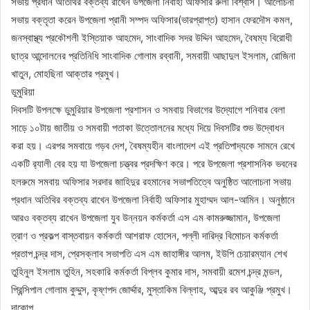
সভায় প্রধান অতিথির বক্তব্য রাখেন উপজেলা নির্বাহী অফিসার রুলী বিশ্বাস। আলোচনা
সভায় বক্তৃতা করেন উপজেলা প্রানী সম্পদ অফিসার(ভারপ্রাপ্ত) হাসান ফেরদৌস কমল,
জনস্বাস্থ্য প্রকৌশলী ইস্তিয়াক আহমেদ, সাংবাদিক সদর উদ্দিন আহমেদ, বৈষম্য বিরোধী
ছাত্র আন্দোলনের প্রতিনিধি সাংবাদিক গোলাম রব্বানী, সমবায়ী আছাদুল ইসলাম, রোজিনা
খাতুন, মোহছিনা আক্তার প্রমুখ।
ডুমুরিয়া
দিবসটি উপলক্ষে ডুমুরিয়ার উপজেলা প্রশাসন ও সমবায় বিভাগের উদ্যোগে শনিবার বেলা
সাড়ে ১০টায় জাতীয় ও সমবায়ী পতাকা উত্তোলনের মধ্যে দিয়ে দিবসটির শুভ উদ্বোধন
করা হয়। এরপর সমবায়ে গড়ব দেশ, বৈষম্যহীন বাংলাদেশ এই প্রতিপাদ্যকে সামনে রেখে
একটি র‌্যালী বের হয় যা উপজেলা চত্ত্বর প্রদক্ষিণ করে। পরে উপজেলা প্রশাসনিক ভবনের
হলরুমে সমবায় অফিসার সরদার জাহিদুর রহমানের সভাপতিত্বে অনুষ্ঠিত আলোচনা সভায়
প্রধান অতিথির বক্তব্য রাখেন উপজেলা নির্বাহী অফিসার মুহাম্মদ আল-আমিন। অনুষ্ঠানে
আরও বক্তব্য রাখেন উপজেলা যুব উন্নয়ন কর্মকর্তা এস এম কামরুজ্জামান, উপজেলা
ত্রাণ ও প্রকল্প বাস্তবায়ন কর্মকর্তা আশরাফ হোসেন, পল্লী দারিদ্র বিমোচন কর্মকর্তা
প্রতাপ চন্দ্র দাস, প্রেসক্লাব সভাপতি এস এম জাহাঙ্গীর আলম, ইউপি চেয়ারম্যান শেখ
তুহিনুল ইসলাম তুহিন, সহকারি কর্মকর্তা বিপ্লব কুমার দাস, সমবায়ী রমেশ চন্দ্র মন্ডল,
প্রিন্সিপাল গোলাম কুদ্দুস, কৃষ্ণপদ জোর্দ্দার, মুস্তাকিম বিল্লাহ, আব্দুর রব আকুঞ্জি প্রমুখ।
দাকোপ