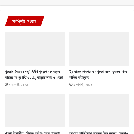
সংশ্লিষ্ট সংবাদ
খুলনার ‘ভৈরব সেতু’ নির্মাণ প্রকল্প : ৫ বছরে
ইয়াবাসহ গ্রেপ্তার : খুলনা জেলা যুবদল থেকে
কাজের অগ্রগতি ২০%, বাড়ছে সময় ও খরচ!
নাসির বহিষ্কার
৯ আগস্ট, ২০২৬
৯ আগস্ট, ২০২৬
খুলনা বিভাগীয় পরিবেশ অধিদপ্তরে হচ্ছেটা
যশোরে হানি ট্র্যাপ চক্রের তিন সদস্য পাকড়াও