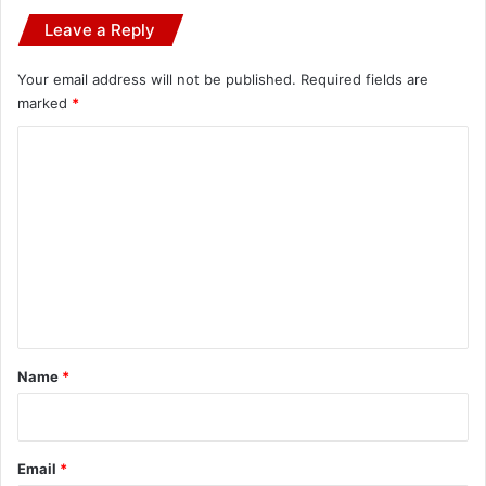
Leave a Reply
Your email address will not be published.
Required fields are
marked
*
C
o
m
m
e
n
t
*
Name
*
Email
*