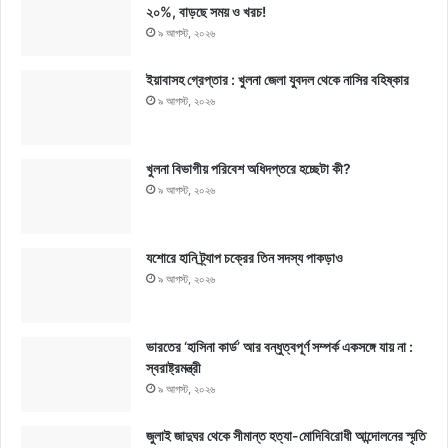
২০%, বাড়ছে সময় ও খরচ!
৯ আগস্ট, ২০২৬
ইয়াবাসহ গ্রেপ্তার : খুলনা জেলা যুবদল থেকে নাসির বহিষ্কার
৯ আগস্ট, ২০২৬
খুলনা বিভাগীয় পরিবেশ অধিদপ্তরে হচ্ছেটা কী?
৯ আগস্ট, ২০২৬
যশোরে হানি ট্র্যাপ চক্রের তিন সদস্য পাকড়াও
৯ আগস্ট, ২০২৬
ভারতের ‘হাসিনা কার্ড’ আর বন্ধুত্বপূর্ণ সম্পর্ক একসঙ্গে যায় না :
স্বরাষ্ট্রমন্ত্রী
৯ আগস্ট, ২০২৬
জুলাই জাদুঘর থেকে সীমান্ত হত্যা-মোদিবিরোধী আন্দোলনের স্মৃতি