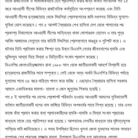
তাকে রাজনৈতিক ও সামাজিকভাবে হেও প্রতিপন্ন করার জন্য কথিত সাংবাদিক গত ১৫
বছর আওয়ামী লীগের বিভিন্ন রাজনৈতিক কর্মসূচিতে অংশগ্রহণ করেছে এবং তিনি
আওয়ামী লীগের ছত্রচ্ছায়ায় থেকে দিঘলিয়া প্রেসক্লাবের জমি দখলসহ বিভিন্ন সুযোগ-
সুবিধা ভোগ করেছেন। গত ৫ আগস্ট স্বৈরাচার শেখ হাসিনা দেশ থেকে পালানোর পর
প্রকাশ্য দিবালোকে আওয়ামী লীগের সান্নিধ্যে থাকা মোশাররফ হোসেন ও তার পুত্র
আবিদ আজাদের নেতৃত্বে তার বাহিনী দিঘলিয়া প্রেসক্লাবে ভাঙচুর ও লুটপাট করে। এ
ঘটনার তিনি প্রতিবাদ করায় ক্ষিপ্ত হয়ে উক্ত বিএনপি নেতার জীবননাশের হুমকি এবং
ভূমিদস্যু আখ্যা দিয়ে মিথ্যা ও ভিত্তিহীন সংবাদ প্রকাশ করেছে।
বিএনপির জেলাওহিদুজ্জামান রানা ১৯৮৮ সাল থেকে জাতীয়তাবাদী আদর্শে বিশ্বাসী হয়ে
ছাত্রদলের রাজনীতির সাথে সম্পৃক্ত। সেই থেকে অদ্য অবদি বিএনপি’র বিভিন্ন পর্যায়ে
সুনামের সাথে ৩৫ বছর দায়িত্ব পালন করে যাচ্ছি । এছাড়াও স্বৈরাচার হাসিনা সরকার
আমলে একাধিকবার মামলা- হামলা ও জেল জুলুমের শিকার হয়েছি।
গত ৫ ই আগস্টের পর দেশের প্রেক্ষাপট পরিবর্তন হওয়ায় আওয়ামী আমলের সুবিধাভোগী
বর্তমান জাতীয়তাবাদী দলের নাম ভাঙ্গিয়ে বিভিন্ন অপকর্মের সাথে লিপ্ত রয়েছে। তার এসব
কাজে বাঁধা প্রদান করায় বাধা প্রদানকারীদের হুমকি-ধামকি ও মিথ্যা সংবাদ প্রচারের
মাধ্যমে তাকে হেয় প্রতিপন্ন করা হয়েছে। আপনাদের লেখনীর মাধ্যমে তার দৃষ্টান্তমূলক
শাস্তির দাবি জানিয়েছেন। এ সময় উপস্থিত ছিলেন খুলনা জেলা যুবদলের সাবেক সাধারণ
সম্পাদক শেখ পারভেজ সাজ্জাদ বাবলা, উপজেলা বিএনপির যুগ্ম আহ্বায়ক মোল্যা