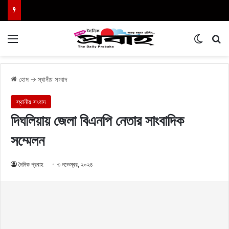
Menu
Switch
এখা
হোম
→
স্থানীয় সংবাদ
স্থানীয় সংবাদ
দিঘলিয়ায় জেলা বিএনপি নেতার সাংবাদিক
সম্মেলন
দৈনিক প্রবাহ
৩ নভেম্বর, ২০২৪