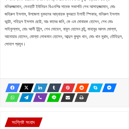
মনিরুজ্জামান, সেনহাটি ইউনিয়ন বিএনপির সাবেক সভাপতি শেখ আসাদুজ্জামান, মোঃ
জহিরুল ইসলাম, উপজেলা যুবদলের আহ্বায়ক কুদরতে ইলাহী স্পিকার, মনিরুল ইসলাম
ভূট্টো, শহিদুল ইসলাম ছোট্ট, আঃ কাদের জনি, কে এম মোবারক হোসেন, শেখ মোঃ
সাইফুল্লাহ, মোঃ আলী টুটুল, শেখ সোহেল, বাবুল হোসেন মন্টু, মাহাবুর আলম মোল্লা,
আনোয়ার হোসেন, মোল্যা লোকমান হোসেন, আব্দুল কুদ্দুস খান, মোঃ খান মুরাদ, তৌহিদুল,
সোহাগ প্রমুখ।
সংশ্লিষ্ট সংবাদ