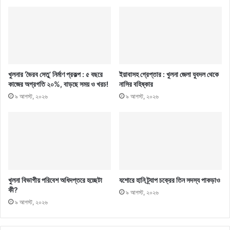
খুলনার ‘ভৈরব সেতু’ নির্মাণ প্রকল্প : ৫ বছরে
ইয়াবাসহ গ্রেপ্তার : খুলনা জেলা যুবদল থেকে
কাজের অগ্রগতি ২০%, বাড়ছে সময় ও খরচ!
নাসির বহিষ্কার
৯ আগস্ট, ২০২৬
৯ আগস্ট, ২০২৬
খুলনা বিভাগীয় পরিবেশ অধিদপ্তরে হচ্ছেটা
যশোরে হানি ট্র্যাপ চক্রের তিন সদস্য পাকড়াও
কী?
৯ আগস্ট, ২০২৬
৯ আগস্ট, ২০২৬