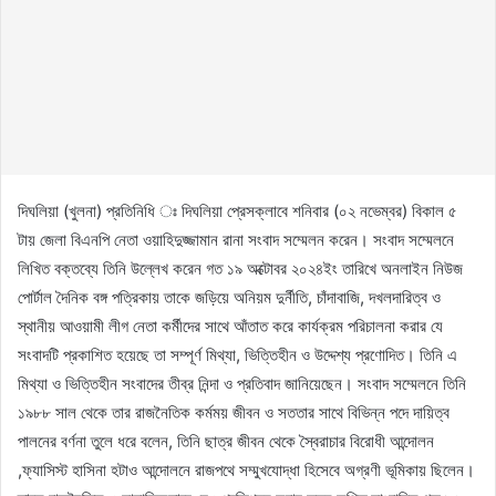
দিঘলিয়া (খুলনা) প্রতিনিধি ঃ দিঘলিয়া প্রেসক্লাবে শনিবার (০২ নভেম্বর) বিকাল ৫
টায় জেলা বিএনপি নেতা ওয়াহিদুজ্জামান রানা সংবাদ সম্মেলন করেন। সংবাদ সম্মেলনে
লিখিত বক্তব্যে তিনি উল্লেখ করেন গত ১৯ অক্টোবর ২০২৪ইং তারিখে অনলাইন নিউজ
পোর্টাল দৈনিক বঙ্গ পত্রিকায় তাকে জড়িয়ে অনিয়ম দুর্নীতি, চাঁদাবাজি, দখলদারিত্ব ও
স্থানীয় আওয়ামী লীগ নেতা কর্মীদের সাথে আঁতাত করে কার্যক্রম পরিচালনা করার যে
সংবাদটি প্রকাশিত হয়েছে তা সম্পূর্ণ মিথ্যা, ভিত্তিহীন ও উদ্দেশ্য প্রণোদিত। তিনি এ
মিথ্যা ও ভিত্তিহীন সংবাদের তীব্র নিন্দা ও প্রতিবাদ জানিয়েছেন। সংবাদ সম্মেলনে তিনি
১৯৮৮ সাল থেকে তার রাজনৈতিক কর্মময় জীবন ও সততার সাথে বিভিন্ন পদে দায়িত্ব
পালনের বর্ণনা তুলে ধরে বলেন, তিনি ছাত্র জীবন থেকে স্বৈরাচার বিরোধী আন্দোলন
,ফ্যাসিস্ট হাসিনা হটাও আন্দোলনে রাজপথে সম্মুখযোদ্ধা হিসেবে অগ্রণী ভূমিকায় ছিলেন।