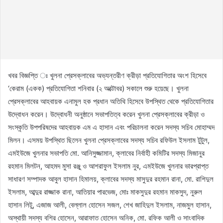
খবর বিজ্ঞপ্তি ঃ খুলনা প্রেসক্লাবের অভ্যন্তরীণ ক্রীড়া প্রতিযোগিতার অংশ হিসেবে
‘কেরাম (একক) প্রতিযোগিতা শনিবার (২ অক্টোবর) সকালে শুরু হয়েছে। খুলনা
প্রেসক্লাবের আহবায়ক এনামুল হক প্রধান অতিথি হিসেবে উপস্থিত থেকে প্রতিযোগিতার
উদ্বোধন করেন। উদ্বোধনী অনুষ্ঠানে সভাপতিত্ব করেন খুলনা প্রেসক্লাবের ক্রীড়া ও
সংস্কৃতি উপপরিষদের আহবায়ক এম এ হাসান এবং পরিচালনা করেন সদস্য সচিব মোহাম্মদ
মিলন। এসময় উপস্থিত ছিলেন খুলনা প্রেসক্লাবের সদস্য সচিব রফিউল ইসলাম টুটুল,
এমইউজে খুলনার সভাপতি মো. আনিসুজ্জামান, ক্লাবের নির্বাহী কমিটির সদস্য মিজানুর
রহমান মিলটন, আহমদ মুসা রঞ্জু ও আশরাফুল ইসলাম নুর, এমইউজে খুলনার ভারপ্রাপ্ত
সাধারণ সম্পাদক আবুল হাসান হিমালয়, ক্লাবের সদস্য মাসুদুর রহমান রানা, মো. রাশিদুল
ইসলাম, আব্দুর রাজ্জাক রানা, আতিয়ার পারভেজ, মোঃ মাকসুদুর রহমান মাকসুদ, নুরুল
হাসান লিটু, এজাজ আলী, বেল্লাল হোসেন সজল, শেখ জাহিদুল ইসলাম, নাজমুল হাসান,
অস্থায়ী সদস্য বশির হোসেন, আরাফাত হোসেন অনিক, মো. রফিক আলী ও সাংবাদিক