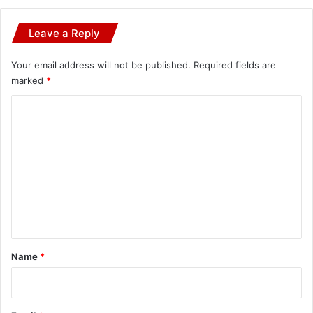
Leave a Reply
Your email address will not be published.
Required fields are
marked
*
C
o
m
m
e
n
t
*
Name
*