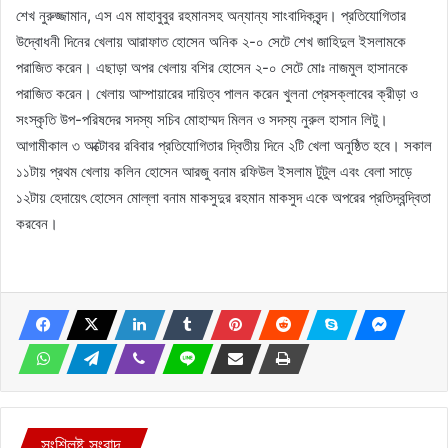
শেখ নুরুজ্জামান, এস এম মাহাবুবুর রহমানসহ অন্যান্য সাংবাদিকবৃন্দ। প্রতিযোগিতার
উদ্বোধনী দিনের খেলায় আরাফাত হোসেন অনিক ২-০ সেটে শেখ জাহিদুল ইসলামকে
পরাজিত করেন। এছাড়া অপর খেলায় বশির হোসেন ২-০ সেটে মোঃ নাজমুল হাসানকে
পরাজিত করেন। খেলায় আম্পায়ারের দায়িত্ব পালন করেন খুলনা প্রেসক্লাবের ক্রীড়া ও
সংস্কৃতি উপ-পরিষদের সদস্য সচিব মোহাম্মদ মিলন ও সদস্য নুরুল হাসান লিটু।
আগামীকাল ৩ অক্টোবর রবিবার প্রতিযোগিতার দ্বিতীয় দিনে ২টি খেলা অনুষ্ঠিত হবে। সকাল
১১টায় প্রথম খেলায় কলিন হোসেন আরজু বনাম রফিউল ইসলাম টুটুল এবং বেলা সাড়ে
১২টায় হেদায়েৎ হোসেন মোল্লা বনাম মাকসুদুর রহমান মাকসুদ একে অপরের প্রতিদ্বন্দ্বিতা
করবেন।
সংশ্লিষ্ট সংবাদ