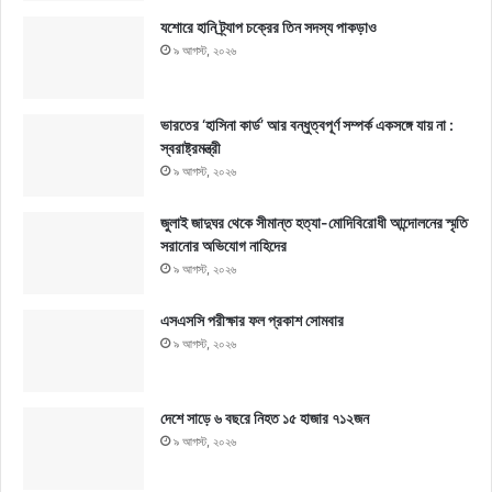
যশোরে হানি ট্র্যাপ চক্রের তিন সদস্য পাকড়াও
৯ আগস্ট, ২০২৬
ভারতের ‘হাসিনা কার্ড’ আর বন্ধুত্বপূর্ণ সম্পর্ক একসঙ্গে যায় না :
স্বরাষ্ট্রমন্ত্রী
৯ আগস্ট, ২০২৬
জুলাই জাদুঘর থেকে সীমান্ত হত্যা-মোদিবিরোধী আন্দোলনের স্মৃতি
সরানোর অভিযোগ নাহিদের
৯ আগস্ট, ২০২৬
এসএসসি পরীক্ষার ফল প্রকাশ সোমবার
৯ আগস্ট, ২০২৬
দেশে সাড়ে ৬ বছরে নিহত ১৫ হাজার ৭১২জন
৯ আগস্ট, ২০২৬