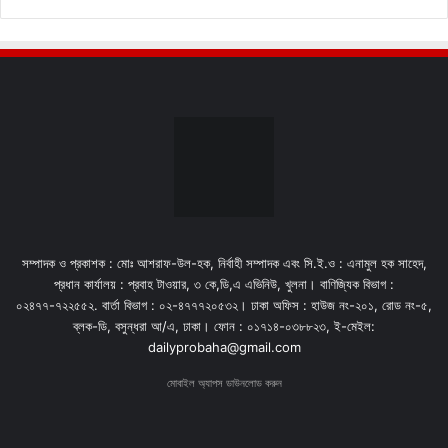
সম্পাদক ও প্রকাশক : মোঃ আশরাফ-উল-হক, নির্বাহী সম্পাদক এবং সি.ই.ও : এনামুল হক সাহেদ,
প্রধান কার্যালয় : প্রবাহ টাওয়ার, ৩ কে,ডি,এ এভিনিউ, খুলনা। বাণিজ্যিক বিভাগ :
০২৪৭৭-৭২২৫৫২. বার্তা বিভাগ : ০২-৪৭৭৭২০৫৩২। ঢাকা অফিস : হাউজ নং-২০১, রোড নং-৫,
ব্লক-ডি, বসুন্ধরা আ/এ, ঢাকা। ফোন : ০১৭১৪-০৩৮৮২৩, ই-মেইল:
dailyprobaha@gmail.com
মোবাইল অ্যাপস ডাউনলোড করুন