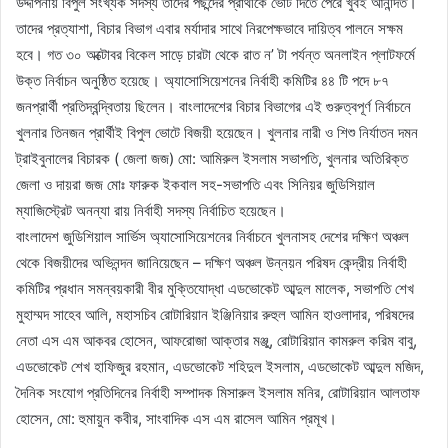
উদ্দীপনায় বিপুল সংখ্যক সদস্য তাদের পছন্দের প্রার্থীকে ভোট দিতে পেরে খুবই আনন্দিত।
তাদের প্রত্যাশা, বিচার বিভাগ এবার মর্যাদার সাথে নিরপেক্ষভাবে দায়িত্ব পালনে সক্ষম
হবে। গত ৩০ অক্টোবর বিকেল সাড়ে চারটা থেকে রাত ন’ টা পর্যন্ত অনলাইন প্লাটফর্মে
উক্ত নির্বাচন অনুষ্ঠিত হয়েছে। অ্যাসোসিয়েশনের নির্বাহী কমিটির ৪৪ টি পদে ৮৭
জনপ্রার্থী প্রতিদ্বন্দ্বিতায় ছিলেন। বাংলাদেশের বিচার বিভাগের এই গুরুত্বপূর্ণ নির্বাচনে
খুলনার তিনজন প্রার্থীই বিপুল ভোটে বিজয়ী হয়েছেন। খুলনার নারী ও শিশু নির্যাতন দমন
ট্রাইবুনালের বিচারক ( জেলা জজ) মো: আমিরুল ইসলাম সভাপতি, খুলনার অতিরিক্ত
জেলা ও দায়রা জজ মোঃ ফারুক ইকবাল সহ-সভাপতি এবং সিনিয়র জুডিসিয়াল
ম্যাজিস্ট্রেট অনন্যা রায় নির্বাহী সদস্য নির্বাচিত হয়েছেন।
বাংলাদেশ জুডিশিয়াল সার্ভিস অ্যাসোসিয়েশনের নির্বাচনে খুলনাসহ দেশের দক্ষিণ অঞ্চল
থেকে বিজয়ীদের অভিনন্দন জানিয়েছেন – দক্ষিণ অঞ্চল উন্নয়ন পরিষদ কেন্দ্রীয় নির্বাহী
কমিটির প্রধান সমন্বয়কারী বীর মুক্তিযোদ্ধা এডভোকেট আব্দুল মালেক, সভাপতি শেখ
মুহাম্মদ সাহেব আলি, মহাসচিব রোটারিয়ান ইঞ্জিনিয়ার রুহুল আমিন হাওলাদার, পরিষদের
নেতা এস এম আকবর হোসেন, আফরোজা আক্তার মঞ্জু, রোটারিয়ান কামরুল করিম বাবু,
এডভোকেট শেখ হাফিজুর রহমান, এডভোকেট শহিদুল ইসলাম, এডভোকেট আব্দুল মজিদ,
দৈনিক সংযোগ প্রতিদিনের নির্বাহী সম্পাদক মিসারুল ইসলাম মনির, রোটারিয়ান আলতাফ
হোসেন, মো: হুমায়ুন কবীর, সাংবাদিক এস এম রাসেল আমিন প্রমূখ।