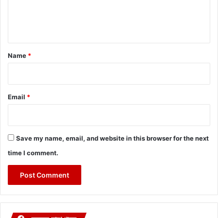
e
n
t
*
Name
*
Email
*
Save my name, email, and website in this browser for the next
time I comment.