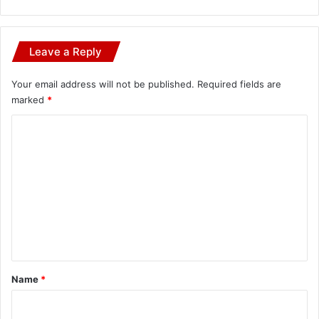
Leave a Reply
Your email address will not be published.
Required fields are
marked
*
C
o
m
m
e
n
t
*
Name
*