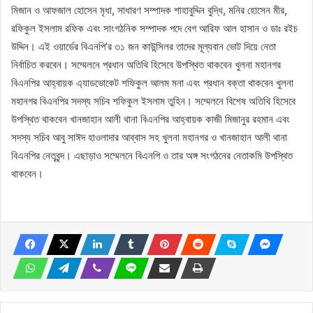
মিজান ও আফজাল হোসেন মৃধা, সাধারণ সম্পাদক শাহাবুদ্দিন বুদ্ধি, মনির হোসেন মীর,
রফিকুল ইসলাম রফিক এবং সাংগঠনিক সম্পাদক পদে বেগ আরিফ আল হাসান ও ডাঃ রইচ
উদ্দিন। এই ওয়ার্ডের বিএনপি’র ৩১ জন কাউন্সিলর তাদের মূল্যবান ভোট দিয়ে নেতা
নির্বাচিত করবেন। সম্মেলনে প্রধান অতিথি হিসেবে উপস্থিত থাকবেন খুলনা মহানগর
বিএনপির আহ্বায়ক এ্যাডভোকেট শফিকুল আলম মনা এবং প্রধান বক্তা থাকবেন খুলনা
মহানগর বিএনপির সদস্য সচিব শফিকুল ইসলাম তুহিন। সম্মেলনে বিশেষ অতিথি হিসেবে
উপস্থিত থাকবেন খানজাহান আলী থানা বিএনপির আহ্বায়ক কাজী মিজানুর রহমান এবং
সদস্য সচিব আবু সাঈদ হাওলাদার আব্বাস সহ খুলনা মহানগর ও খানজাহান আলী থানা
বিএনপির নেতৃবৃন্দ। এছাড়াও সম্মেলনে বিএনপি ও তার অঙ্গ সংগঠনের নেতাকমি উপস্থিত
থাকবেন।