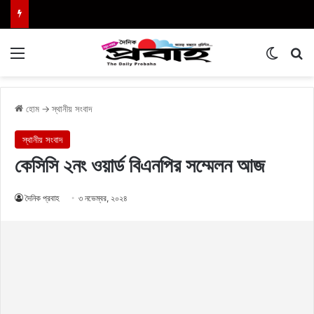
Menu
Switch
এখা
হোম
→
স্থানীয় সংবাদ
স্থানীয় সংবাদ
কেসিসি ২নং ওয়ার্ড বিএনপির সম্মেলন আজ
দৈনিক প্রবাহ
৩ নভেম্বর, ২০২৪