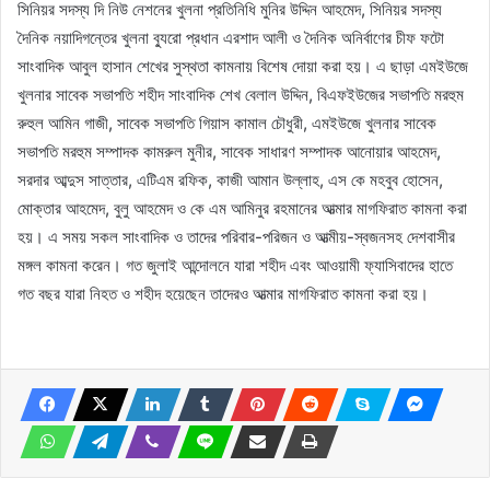
সিনিয়র সদস্য দি নিউ নেশনের খুলনা প্রতিনিধি মুনির উদ্দিন আহমেদ, সিনিয়র সদস্য
দৈনিক নয়াদিগন্তের খুলনা ব্যুরো প্রধান এরশাদ আলী ও দৈনিক অনির্বাণের চীফ ফটো
সাংবাদিক আবুল হাসান শেখের সুস্থতা কামনায় বিশেষ দোয়া করা হয়। এ ছাড়া এমইউজে
খুলনার সাবেক সভাপতি শহীদ সাংবাদিক শেখ বেলাল উদ্দিন, বিএফইউজের সভাপতি মরহুম
রুহুল আমিন গাজী, সাবেক সভাপতি গিয়াস কামাল চৌধুরী, এমইউজে খুলনার সাবেক
সভাপতি মরহুম সম্পাদক কামরুল মুনীর, সাবেক সাধারণ সম্পাদক আনোয়ার আহমেদ,
সরদার আব্দুস সাত্তার, এটিএম রফিক, কাজী আমান উল্লাহ, এস কে মহবুব হোসেন,
মোক্তার আহমেদ, বুলু আহমেদ ও কে এম আমিনুর রহমানের আত্মার মাগফিরাত কামনা করা
হয়। এ সময় সকল সাংবাদিক ও তাদের পরিবার-পরিজন ও আত্মীয়-স্বজনসহ দেশবাসীর
মঙ্গল কামনা করেন। গত জুলাই আন্দোলনে যারা শহীদ এবং আওয়ামী ফ্যাসিবাদের হাতে
গত বছর যারা নিহত ও শহীদ হয়েছেন তাদেরও আত্মার মাগফিরাত কামনা করা হয়।