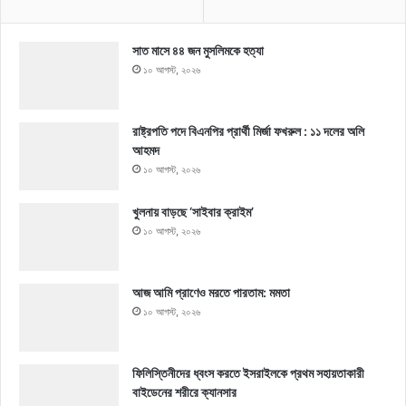
সাত মাসে ৪৪ জন মুসলিমকে হত্যা
১০ আগস্ট, ২০২৬
রাষ্ট্রপতি পদে বিএনপির প্রার্থী মির্জা ফখরুল : ১১ দলের অলি
আহমদ
১০ আগস্ট, ২০২৬
খুলনায় বাড়ছে ‘সাইবার ক্রাইম’
১০ আগস্ট, ২০২৬
আজ আমি প্রাণেও মরতে পারতাম: মমতা
১০ আগস্ট, ২০২৬
ফিলিস্তিনীদের ধ্বংস করতে ইসরাইলকে প্রথম সহায়তাকারী
বাইডেনের শরীরে ক্যানসার