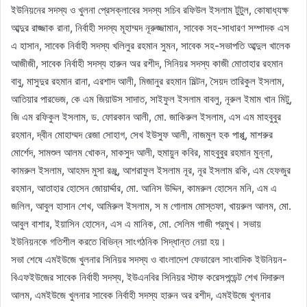
ইউনিয়নের সদস্য ও খুলনা প্রেসক্লাবের সদস্য সচিব রফিউল ইসলাম টুটুল, কোষাধ্যক্ষ
আব্দুর রাজ্জাক রানা, নির্বাহী সদস্য মূহাম্মদ নূরুজ্জামান, সাবেক সহ-সাধারণ সম্পাদক এস
এ হাসান, সাবেক নির্বাহী সদস্য খলিলুর রহমান সুমন, সাবেক সহ-সভাপতি আব্দুল খালেক
আজীজী, সাবেক নির্বাহী সদস্য হারুন অর রশীদ, সিনিয়র সদস্য কাজী মোতাহার রহমান
বাবু, মাসুদুর রহমান রানা, এরশাদ আলী, মিজানুর রহমান মিল্টন, সৈয়দ তারিকুল ইসলাম,
আতিয়ার পারভেজ, কে এম জিয়াউস সাদাত, সাইফুল ইসলাম বাবলু, নূরুল ইমাম খান মিটু,
জি এম রফিকুল ইসলাম, ড. ফোরকান আলী, মো. জাকিরুল ইসলাম, এস এম মাহবুবুর
রহমান, দ্বীন মোহাম্মদ রেজা সোহাগ, সেখ ইউসুফ আলী, নাজমুল হক পাপ্পু, মাশরুর
মোর্শেদ, সামশুল আলম খোকন, মাকসুদ আলী, হুমায়ুন কবির, মাহবুবুর রহমান মুন্না,
কামরুল ইসলাম, আহমদ মুসা রঞ্জু, আশরাফুল ইসলাম নূর, নূর ইসলাম রকি, এম হেফজুর
রহমান, আতাহার হোসেন জোয়ার্দ্দার, মো. আনিস উদ্দিন, কামরুল হোসেন মনি, এম এ
জলিল, আবুল হাসান শেখ, আমিরুল ইসলাম, স ম গোলাম মোস্তফা, খায়রুল আলম, মো.
আবুল বাশার, ইয়াসিন হোসেন, এস এ মানিক, মো. সেলিম গাজী প্রমুখ। সভায়
ইউনিয়নকে গতিশীল করতে বিভিন্ন সাংগঠনিক সিদ্ধান্ত নেয়া হয়।
সভা শেষে এমইউজে খুলনার সিনিয়র সদস্য ও বাংলাদেশ ফেডারেল সাংবাদিক ইউনিয়ন-
বিএফইউজের সাবেক নির্বাহী সদস্য, ইউএনবির সিনিয়র স্টাফ করেসপন্ডেন্ট শেখ দিদারুল
আলম, এমইউজে খুলনার সাবেক নির্বাহী সদস্য হারুন অর রশীদ, এমইউজে খুলনার