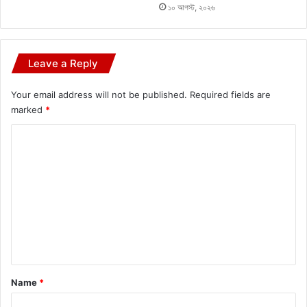
১০ আগস্ট, ২০২৬
Leave a Reply
Your email address will not be published.
Required fields are
marked
*
C
o
m
m
e
n
t
*
Name
*