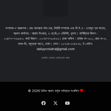
সম্পাদক ও প্রকাশক : মোঃ আশরাফ-উল-হক, নির্বাহী সম্পাদক এবং সি.ই.ও : এনামুল হক সাহেদ,
প্রধান কার্যালয় : প্রবাহ টাওয়ার, ৩ কে,ডি,এ এভিনিউ, খুলনা। বাণিজ্যিক বিভাগ :
০২৪৭৭-৭২২৫৫২. বার্তা বিভাগ : ০২-৪৭৭৭২০৫৩২। ঢাকা অফিস : হাউজ নং-২০১, রোড নং-৫,
ব্লক-ডি, বসুন্ধরা আ/এ, ঢাকা। ফোন : ০১৭১৪-০৩৮৮২৩, ই-মেইল:
dailyprobaha@gmail.com
মোবাইল অ্যাপস ডাউনলোড করুন
© 2026 দৈনিক প্রবাহ কর্তৃক সর্বস্বত্ব সংরক্ষিত
Facebook
X
YouTube