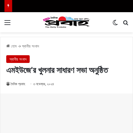
Menu
Switch
এখা
হোম
→
স্থানীয় সংবাদ
স্থানীয় সংবাদ
এমইউজে’র খুলনার সাধারণ সভা অনুষ্ঠিত
দৈনিক প্রবাহ
৩ নভেম্বর, ২০২৪