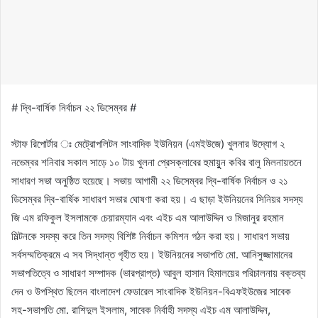
# দ্বি-বার্ষিক নির্বাচন ২২ ডিসেম্বর #
স্টাফ রিপোর্টার ঃ মেট্রোপলিটন সাংবাদিক ইউনিয়ন (এমইউজে) খুলনার উদ্যোগ ২
নভেম্বর শনিবার সকাল সাড়ে ১০ টায় খুলনা প্রেসক্লাবের হুমায়ুুন কবির বালু মিলনায়তনে
সাধারণ সভা অনুষ্ঠিত হয়েছে। সভায় আগামী ২২ ডিসেম্বর দ্বি-বার্ষিক নির্বাচন ও ২১
ডিসেম্বর দ্বি-বার্ষিক সাধারণ সভার ঘোষণা করা হয়। এ ছাড়া ইউনিয়নের সিনিয়র সদস্য
জি এম রফিকুল ইসলামকে চেয়ারম্যান এবং এইচ এম আলাউদ্দিন ও মিজানুর রহমান
মিল্টনকে সদস্য করে তিন সদস্য বিশিষ্ট নির্বাচন কমিশন গঠন করা হয়। সাধারণ সভায়
সর্বসম্মতিক্রমে এ সব সিদ্ধান্ত গৃহীত হয়। ইউনিয়নের সভাপতি মো. আনিসুজ্জামানের
সভাপতিত্বে ও সাধারণ সম্পাদক (ভারপ্রাপ্ত) আবুল হাসান হিমালয়ের পরিচালনায় বক্তব্য
দেন ও উপস্থিত ছিলেন বাংলাদেশ ফেডারেল সাংবাদিক ইউনিয়ন-বিএফইউজের সাবেক
সহ-সভাপতি মো. রাশিদুল ইসলাম, সাবেক নির্বাহী সদস্য এইচ এম আলাউদ্দিন,