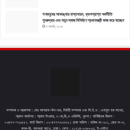
গণমানুষের আকাঙ্খার বাস্তবায়ন, ধ্বংসপ্রাপ্ত অর্থনীতি
পুনরুদ্ধার এবং নতুন সমাজ বিনির্মাণে প্রধানমন্ত্রী কাজ করে যাচ্ছেন
৭ আগস্ট, ২০২৬
সম্পাদক ও প্রকাশক : মোঃ আশরাফ-উল-হক, নির্বাহী সম্পাদক এবং সি.ই.ও : এনামুল হক সাহেদ,
প্রধান কার্যালয় : প্রবাহ টাওয়ার, ৩ কে,ডি,এ এভিনিউ, খুলনা। বাণিজ্যিক বিভাগ :
০২৪৭৭-৭২২৫৫২. বার্তা বিভাগ : ০২-৪৭৭৭২০৫৩২। ঢাকা অফিস : হাউজ নং-২০১, রোড নং-৫,
ব্লক-ডি, বসুন্ধরা আ/এ, ঢাকা। ফোন : ০১৭১৪-০৩৮৮২৩, ই-মেইল: