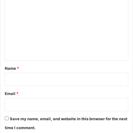
C
o
m
m
e
n
t
*
Name
*
Email
*
Save my name, email, and website in this browser for the next
time I comment.