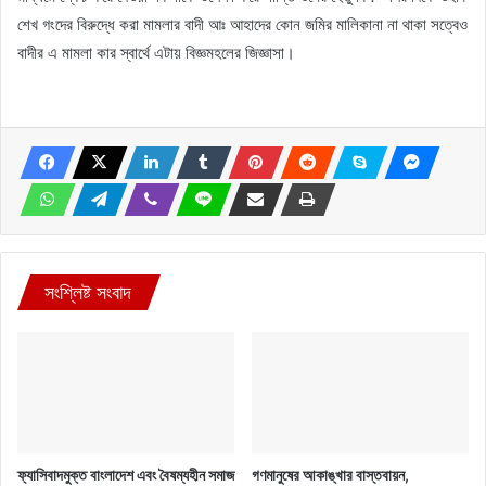
শেখ গংদের বিরুদ্ধে করা মামলার বাদী আঃ আহাদের কোন জমির মালিকানা না থাকা সত্বেও
বাদীর এ মামলা কার স্বার্থে এটায় বিজ্ঞমহলের জিজ্ঞাসা।
সংশ্লিষ্ট সংবাদ
ফ্যাসিবাদমুক্ত বাংলাদেশ এবং বৈষম্যহীন সমাজ
গণমানুষের আকাঙ্খার বাস্তবায়ন,