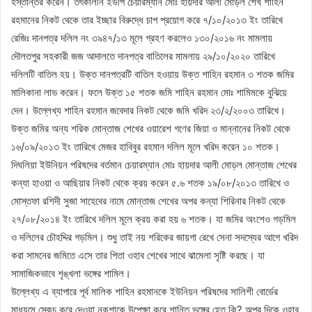
হস্তান্তর করেন। তৎকালীন ইউপি চেয়ারম্যান মোঃ হায়দার আলী মোড়ল শেখ শাহিন
রহমানের নিকট থেকে তার ইচ্ছার বিরুদ্ধে চাপ প্রয়োগ করে ৭/১০/২০১৩ ইং তারিখে
রেজিঃ দানপত্র দলিল নং ৩৯৪৭/১৩ মূলে গ্রহণ করলেও ১৩০/২০১৬ নং মামলায়
দৌলতপুর সহকারী জজ আদালতে দানপত্র বাতিলের মামলায় ২৯/১০/২০২০ তারিখে
দলিলটি বাতিল হয়। উক্ত দানপত্রটি বাতিল হওয়ায় উক্ত শাহিন রহমান ৩ শতক জমির
মালিকানা লাভ করেন। ফলে উক্ত ১৫ শতক জমি শাহিন রহমান মোঃ শামিমকে বুঝিয়ে
দেন। উল্লেখ্য শাহিন রহমান জবেদার নিকট থেকে জমি খরিদ ২৩/২/২০০৩ তারিখে।
উক্ত জমির অন্য শরিক মোন্তাজ শেখের ওয়ারেশ গণের জিয়া ও মান্নানের নিকট থেকে
১৬/০৯/২০১৩ ইং তারিখে মেজর হাবিবুর রহমান দলিল মূলে খরিদ করেন ১০ শতক।
দিঘলিয়া ইউনিয়ন পরিষদের বর্তমান চেয়ারম্যান মোঃ হায়দার আলী মোড়ল মোন্তাজ শেখের
কন্যা হাওয়া ও আছিয়ার নিকট থেকে ক্রয় করেন ৫.৬ শতক ১৯/০৮/২০১৩ তারিখে ও
মোস্তফা রশিদী সুজা সাহেবের নামে মোন্তাজ শেখের অপর কন্যা শিরিনার নিকট থেকে
২৭/০৮/২০১৪ ইং তারিখে দলিল মূলে ক্রয় করা হয় ৬ শতক। যা জমির অংশেও গড়মিল
ও দলিলের চৌহদ্দির গড়মিল। শুধু তাই নয় শরিকের জায়গা রেখে সেনা সদস্যের আগে খরিদ
করা সামনের জমিতে এসে তার পিতা ওহাব শেখের সাথে ঝামেলা সৃষ্টি করছে। যা
সামাজিকভাবে শৃঙ্খলা ভঙ্গের শামিল।
উল্লেখ্য এ ব্যাপারে পূর্ব মালিক শাহিন রহমানকে ইউনিয়ন পরিষদের সালিশী বোর্ডের
মাধ্যমে স্কেচ করে দেওয়া নকশাকে উপেক্ষা করে শান্তি ভঙ্গের হেতু কি? অপর দিকে ওহাব