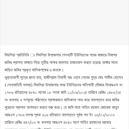
দিঘলিয়া প্রতিনিধি ঃ দিঘলিয়া উপজেলার সেনহাটি ইউনিয়নের পথের বাজারে নিজস্ব
জমির স্থাপনা ভাঙ্গতে গিয়ে তৃতীয় পক্ষের মামলায় হাজতবাস করতে হয়েছে ভাঙ্গার সাথে
জড়িত জমির প্রকৃত মালিকপক্ষের ৬ জনকে।
ভুক্তভোগী সূত্রে জানা যায়, হাজীগ্রাম নিবাসী আঃ ওহাব শেখের পুত্র মোঃ শামীম হোসেন
( সেনাবাহিনী সদস্য) দিঘলিয়া উপজেলার সদর ইউনিয়নের পানিগাতী মৌজার বিআরএস নং
১৭৮৬ খতিয়ানের ৪৮৪০ দাগের ১৫ শতক জমি ১১/০৯/২০২৪ তারিখে রেজিঃ ১৪৮৫/২৪
নং কবলায় ও পণমূল্য পরিশোধে স্বাক্ষরদানে মালিকানা লাভ করে নামপত্তন করে জমির
পুরোনো স্থাপনা অপসারণ করতে শুরু করে। যে জমি দাতা শাহিন রহমান জোবেদা খাতুন
আরএস ১৭৮৬ তৎপর পৃথক ৯১৬ খতিয়ানে নামপত্তন পূর্বক গত ইং ২৩/০২/২০০৩
তারিখে রেজিঃ ৪৪৭/০৩ নং কবলায় আরএস ৪৮৪০ দাগে শাহিন রহমানের বরাবরে