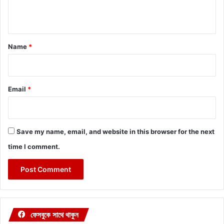
n
t
*
Name
*
Email
*
Save my name, email, and website in this browser for the next
time I comment.
ফেসবুকে সাথে থাকুন