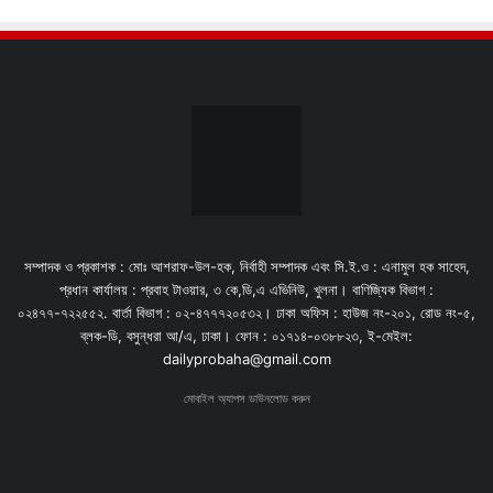
সম্পাদক ও প্রকাশক : মোঃ আশরাফ-উল-হক, নির্বাহী সম্পাদক এবং সি.ই.ও : এনামুল হক সাহেদ,
প্রধান কার্যালয় : প্রবাহ টাওয়ার, ৩ কে,ডি,এ এভিনিউ, খুলনা। বাণিজ্যিক বিভাগ :
০২৪৭৭-৭২২৫৫২. বার্তা বিভাগ : ০২-৪৭৭৭২০৫৩২। ঢাকা অফিস : হাউজ নং-২০১, রোড নং-৫,
ব্লক-ডি, বসুন্ধরা আ/এ, ঢাকা। ফোন : ০১৭১৪-০৩৮৮২৩, ই-মেইল:
dailyprobaha@gmail.com
মোবাইল অ্যাপস ডাউনলোড করুন