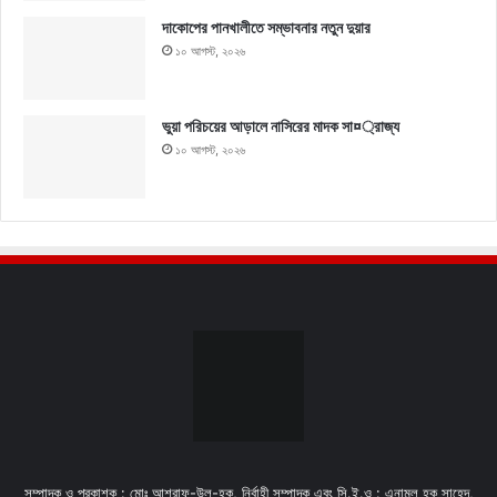
দাকোপের পানখালীতে সম্ভাবনার নতুন দুয়ার
১০ আগস্ট, ২০২৬
ভুয়া পরিচয়ের আড়ালে নাসিরের মাদক সা¤্রাজ্য
১০ আগস্ট, ২০২৬
সম্পাদক ও প্রকাশক : মোঃ আশরাফ-উল-হক, নির্বাহী সম্পাদক এবং সি.ই.ও : এনামুল হক সাহেদ,