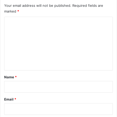
Your email address will not be published.
Required fields are
marked
*
C
o
m
m
e
n
t
*
Name
*
Email
*