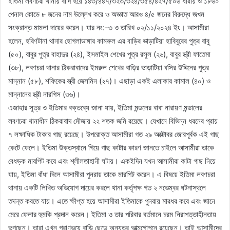
ইতিমা লবণচরা থানায় বাদি হয়ে ১৪৩/৪৪৭/৩২৩/৩২৪/৩৫৪/৪২৭/৫০৬ ধারায় ও ১৮৬০
পেনাল কোডে ৮ জনের নাম উল্লেখ করে ও অজ্ঞাত আরও ৪/৫ জনের বিরুদ্ধে জখম
সংক্রান্ত মামলা দায়ের করেন। যার নং:-৩ ও তারিখ ০২/১১/২০২৪ ইং। আসামীরা
হলেন, হরিণটানা থানার হোগলাডাঙ্গার কামরুল এর বাড়ির ভাড়াটিয়া হাবিবুরের পুত্র বাবু
(৫০), বাবুর পুত্র বাহাদুর (২৪), ইসমাইল শেখের পুত্র রসুল (২৬), বাবুর স্ত্রী ফাতেমা
(৩৮), লবণচরা থানার ঠিকরাবাদের ইমরুল শেখের বাড়ির ভাড়াটিয়া বসির উদ্দিনের পুত্র
মান্নান (৫৮), শফিকের স্ত্রী জেসমিন (২৭)। এছাড়া একই এলাকার কামাল (৪০) ও
মান্নানের স্ত্রী নারগিস (৩৬)।
এজাহার সূত্র ও ইতিমার বক্তব্যে জানা যায়, ইতিমা মন্ডলের বাবা নারায়ণ মন্ডালের
লবণচরা থানাধীন ঠিকরাবাদ মৌজায় ২২ শতক জমি রয়েছে। যেখানে বিভিন্ন ধরনের প্রায়
৭ লক্ষাধিক টাকার গাছ রয়েছে। উপরোক্ত আসামীরা গত ২৯ অক্টোবর জোরপূর্বক এই গাছ
কেটে ফেলে। ইতিমা উক্তস্থানে গিয়ে গাছ কাটার কারণ জানতে চাইলে আসামীরা তাকে
বেধড়ক মারপিট করে এবং শ্লীলতাহানী ঘটায়। একইদিন যখন আসামীরা কাটা গাছ নিয়ে
যায়, ইতিমা বাঁধা দিলে আসামীরা পুনরায় তাকে মারপিট করেন। এ বিষয়ে ইতিমা লবণচরা
থানায় একটি লিখিত অভিযোগ দায়ের করলে থানা কর্তৃপক্ষ গত ২ নভেম্বর ঘটনাস্থলে
তদন্ত করতে যায়। এতে ক্ষীপ্ত হয়ে আসামীরা ইতিমাকে পুনরায় মারধর করে এবং জানে
মেরে ফেলার হুমকি প্রদান করেন। ইতিমা ও তার পরিবার বর্তমানে চরম নিরাপত্তাহীনতায়
ভুগছেন। তারা এখন প্রাণভয়ে বাড়ি ছেড়ে অন্যত্র আত্মগোপনে রয়েছেন। তাই আসামীদের