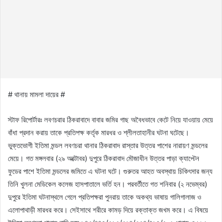
# থানায় মামলা দায়ের #
স্টাফ রিপোর্টারঃ লবণচরার ঠিকরাবাদে বাবার জমির গাছ অবৈধভাবে কেটে নিয়ে যাওয়ায় মেয়ে
বাঁধা প্রদান করায় তাকে প্রতিপক্ষ কর্তৃক মারধর ও শ্লীলতাহানীর ঘটনা ঘটেছে।
ভুক্তভোগী ইতিমা মন্ডল লবণচরা থানার ঠিকরাবাদ রাস্তার উত্তর পাশের নারায়ণ মন্ডলের
মেয়ে। গত মঙ্গলবার (২৯ অক্টোবর) দুপুরে ঠিকরাবাদ মৌজাধীন উত্তর পাড়া ক্যাপ্টেন
ফুডের পাশে ইতিমা মন্ডলের জমিতে এ ঘটনা ঘটে। গুরুতর আহত অবস্থায় চিকিৎসার জন্য
তিনি খুলনা মেডিকেল কলেজ হাসপাতালে ভর্তি হন। পরবর্তীতে গত শনিবার (২ নভেম্বর)
দুপুরে ইতিমা ঘটনাস্থলে গেলে প্রতিপক্ষরা পুনরায় তাকে অকথ্য ভাষায় গালিগালাজ ও
এলোপাথাড়ী মারধর করে। সেইসাথে শরীরে কামড় দিয়ে রক্তাক্ত জখম করে। এ বিষয়ে