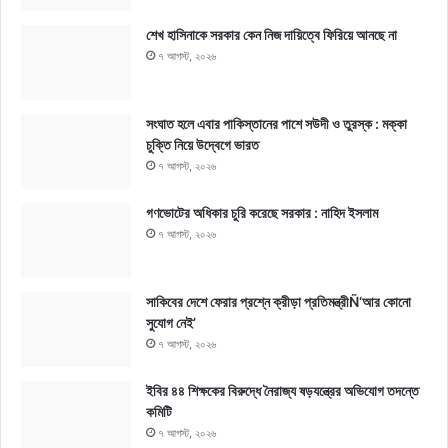
শেখ হাসিনাকে সরকার কেন নিজ দায়িত্বে ফিরিয়ে আনছে না
৭ আগস্ট, ২০২৬
সংঘাত হলে এবার পাকিস্তানের পাশে সউদী ও তুরস্ক : মক্কা
চুক্তি নিয়ে উদ্বেগে ভারত
৭ আগস্ট, ২০২৬
গণভোটের অধিকার চুরি করেছে সরকার : নাহিদ ইসলাম
৭ আগস্ট, ২০২৬
সাকিবের দেশে ফেরার প্রশ্নে ক্রীড়া প্রতিমন্ত্রীÑ‘আর কোনো
সুযোগ নেই’
৭ আগস্ট, ২০২৬
ইবির ৪৪ শিক্ষকের বিরুদ্ধে নৈরাজ্য ষড়যন্ত্রের অভিযোগ তদন্তে
কমিটি
৭ আগস্ট, ২০২৬