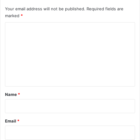
Your email address will not be published.
Required fields are
marked
*
C
o
m
m
e
n
t
*
Name
*
Email
*