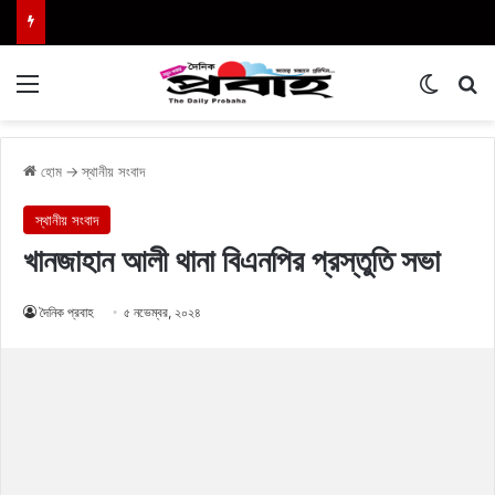
Menu
Switch
এখা
হোম
→
স্থানীয় সংবাদ
স্থানীয় সংবাদ
খানজাহান আলী থানা বিএনপির প্রস্তুতি সভা
দৈনিক প্রবাহ
৫ নভেম্বর, ২০২৪