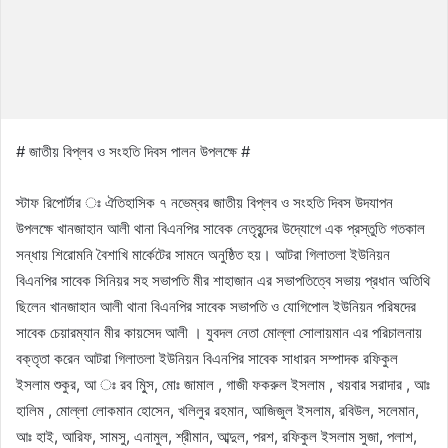
# জাতীয় বিপ্লব ও সংহতি দিবস পালন উপলক্ষে #
স্টাফ রিপোর্টার ঃ ঐতিহাসিক ৭ নভেম্বর জাতীয় বিপ্লব ও সংহতি দিবস উদযাপন
উপলক্ষে খানজাহান আলী থানা বিএনপির সাবেক নেতৃবৃন্দের উদ্যোগে এক প্রস্তুতি গতকাল
সন্ধায় শিরোমনি বৈশাখি মার্কেটের সামনে অনুষ্ঠিত হয়। আটরা গিলাতলা ইউনিয়ন
বিএনপির সাবেক সিনিয়র সহ সভাপতি মীর শাহাজান এর সভাপতিত্বে সভায় প্রধান অতিথি
ছিলেন খানজাহান আলী থানা বিএনপির সাবেক সভাপতি ও যোগিপোল ইউনিয়ন পরিষদের
সাবেক চেয়ারম্যান মীর কায়সেদ আলী । যুবদল নেতা মোল্লা সোলায়মান এর পরিচালনায়
বক্তৃতা করেন আটরা গিলাতলা ইউনিয়ন বিএনপির সাবেক সাধারন সম্পাদক রফিকুল
ইসলাম শুকুর, আ ঃ রব মু্িস, মোঃ জামাল , গাজী ফকরুল ইসলাম , খয়বার সরাদার , আঃ
হালিম , মোল্লা লোকমান হোসেন, খলিলুর রহমান, আজিজুল ইসলাম, রবিউল, সলেমান,
আঃ হাই, আরিফ, সামসু, এনামুল, শ্রীমান, আব্দুল, পরশ, রফিকুল ইসলাম সুজা, পলাশ,