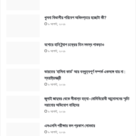
খুলনা বিভাগীয় পরিবেশ অধিদপ্তরে হচ্ছেটা কী?
৯ আগস্ট, ২০২৬
যশোরে হানি ট্র্যাপ চক্রের তিন সদস্য পাকড়াও
৯ আগস্ট, ২০২৬
ভারতের ‘হাসিনা কার্ড’ আর বন্ধুত্বপূর্ণ সম্পর্ক একসঙ্গে যায় না :
স্বরাষ্ট্রমন্ত্রী
৯ আগস্ট, ২০২৬
জুলাই জাদুঘর থেকে সীমান্ত হত্যা-মোদিবিরোধী আন্দোলনের স্মৃতি
সরানোর অভিযোগ নাহিদের
৯ আগস্ট, ২০২৬
এসএসসি পরীক্ষার ফল প্রকাশ সোমবার
৯ আগস্ট, ২০২৬