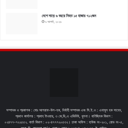
দেশে সাড়ে ৬ বছরে নিহত ১৫ হাজার ৭১২জন
৯ আগস্ট, ২০২৬
সম্পাদক ও প্রকাশক : মোঃ আশরাফ-উল-হক, নির্বাহী সম্পাদক এবং সি.ই.ও : এনামুল হক সাহেদ,
প্রধান কার্যালয় : প্রবাহ টাওয়ার, ৩ কে,ডি,এ এভিনিউ, খুলনা। বাণিজ্যিক বিভাগ :
০২৪৭৭-৭২২৫৫২. বার্তা বিভাগ : ০২-৪৭৭৭২০৫৩২। ঢাকা অফিস : হাউজ নং-২০১, রোড নং-৫,