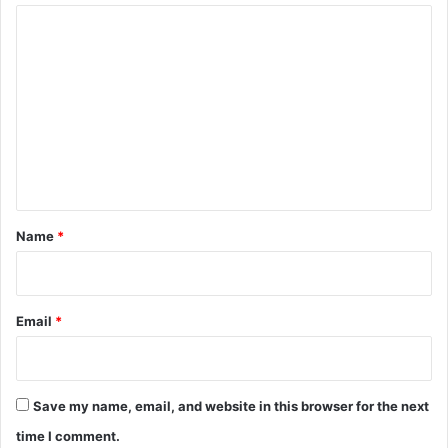
C
o
m
m
e
n
t
*
Name
*
Email
*
Save my name, email, and website in this browser for the next
time I comment.