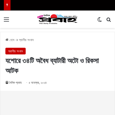
Menu
Switch
এখা
হোম
→
স্থানীয় সংবাদ
স্থানীয় সংবাদ
যশোরে ৩৪টি অবৈধ ব্যাটারী অটো ও রিকসা
আটক
দৈনিক প্রবাহ
৫ নভেম্বর, ২০২৪