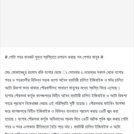
# গোটা শহর যানজট মুক্ত স্বস্তিতে চলাচল করছে সব পেশার মানুষ #
মোঃ মোকাদ্দেছুর রহমান রকি যশোর থেকে ঃ সোমবার ৩ নভেম্বর সকাল থেকে যশোর
শহর ও শহরতলীর বিভিন্ন সড়ক গুলো অবৈধ ব্যাটারী চালিত ইজিবাইক ও মটর চালিত
অটো রিকশা শুন্য থাকায় পৌরবাসীসহ সাধারণ মানুষের মধ্যে স্বস্তি ফিরে এসেছে।
যশোর পৌরসভা কর্তৃক কাগজপত্র বিহীন অবৈধ ব্যাটারী চালিত ইজিবাইক ও অটো রিকশা
শহরে প্রবেশে নিষেধাজ্ঞা দেয়ায় এই পরিস্থিতি সৃষ্টি হয়েছে। পৌরসভার মাইকিং উপেক্ষা
করে কাগজপত্র বিহীন ইজিবাইক ও বিভিন্ন যানবাহন প্রবেশ করায় ৩৪টি জব্দ করা
হয়েছে। যশোর পৌরসভা কর্তৃক অভিযানের প্রথম দিনে ৩৪টি আটক পূর্বক জব্দ করায় গোটা
শহর ও শহর এলাকায় রীতিমতো হৈচৈ পড়ে যায়। ব্যাটারী চালিত ইজিবাইক ও অটো