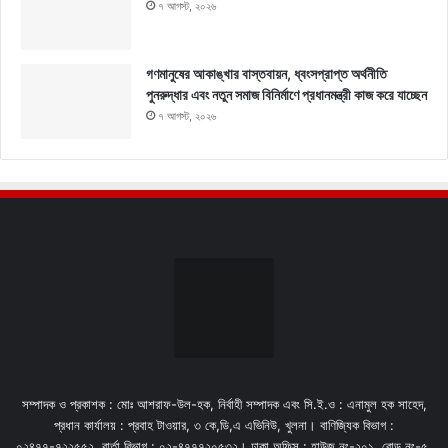
৭ আগস্ট, ২০২৬
গণমানুষের আকাঙ্খার বাস্তবায়ন, ধ্বংসপ্রাপ্ত অর্থনীতি
পুনরুদ্ধার এবং নতুন সমাজ বিনির্মাণে প্রধানমন্ত্রী কাজ করে যাচ্ছেন
৭ আগস্ট, ২০২৬
সম্পাদক ও প্রকাশক : মোঃ আশরাফ-উল-হক, নির্বাহী সম্পাদক এবং সি.ই.ও : এনামুল হক সাহেদ,
প্রধান কার্যালয় : প্রবাহ টাওয়ার, ৩ কে,ডি,এ এভিনিউ, খুলনা। বাণিজ্যিক বিভাগ :
০২৪৭৭-৭২২৫৫২. বার্তা বিভাগ : ০২-৪৭৭৭২০৫৩২। ঢাকা অফিস : হাউজ নং-২০১, রোড নং-৫,