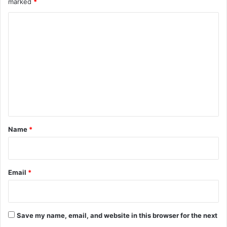
marked
*
C
o
m
m
e
n
t
*
Name
*
Email
*
Save my name, email, and website in this browser for the next