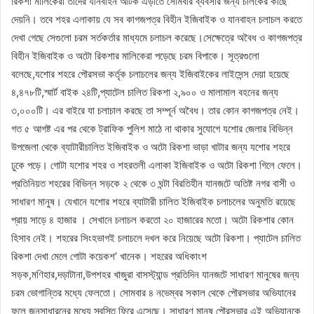
রিকশা মালিকেরা তাদের যানবাহন আটক এড়াতে সোমবার ব্যবসার জন্য চালকের কাছে
দেয়নি। তবে শহর এলাকায় যে সব কাগজপত্র বিহীন ইজিবাইক ও যানবাহন চলাচল করতে
দেখা গেছে সেগুলো চরম সর্তকর্তার মাধ্যমে চলাচল করেছে।সেক্ষেত্রে অবৈধ ও কাগজপত্র
বিহীন ইজিবাইক ও অটো রিকশার মালিকেরা পড়েছে চরম বিপাকে। সূত্রগুলো
বলেছে,যশোর শহরে পৌরসভা কর্তৃক চলাচলের জন্য ইজিবাইকের লাইসেন্স দেয়া হয়েছে
৪,৪৭৮টি,স্মার্ট বাইক ২৪টি,প্যাটেল চালিত রিকশা ২,৯০০ ও মালামাল বহনের জন্য
৩,০০০টি। এর বাইরে যা চলাচাল করছে তা সম্পূর্ন অবৈধ। তার কোন কাগজপত্র নেই।
গত ৫ আগষ্ট এর পর থেকে ট্রাফিক পুলিশ মাঠে না থাকার সুযোগে যশোর জেলার বিভিন্ন
উপজেলা থেকে ব্যাটারীচালিত ইজিবাইক ও অটো রিকশা ভাড়া খাটার জন্য যশোর শহরে
ঢুকে পড়ে। গোটা যশোর শহর ও শহরতলী এলাকা ইজিবাইক ও অটো রিকশা গিলে ফেলে।
প্রতিনিয়ত শহরের বিভিন্ন সড়কে ২ থেকে ৩ ঘন্টা বিরতিহীন যানজটে অতিষ্ট নগর বাসী ও
সাধারণ মানুষ। যেখানে যশোর শহরে ব্যাটারী চালিত ইজিবাইক চলাচলের অনুমতি রয়েছে
প্রায় সাড়ে ৪ হাজার । সেখানে চলাচল করতো ২০ হাজারের মতো। অটো রিকশার কোন
হিসাব নেই। শহরের সিংহভাগই চলাচলে দখল করে নিয়েছে অটো রিকশা। প্যাটেল চালিত
রিকশা দেখা মেলে গোটা কয়েকশ’ খানেক। শহরের অধিকাংশ
সড়ক,মণিহার,দড়াটানা,উপশহর খাজুরা বাসস্ট্যান্ড প্রতিদিন যানজটে সাধারণ মানুষের জন্য
চরম ভোগান্তির মধ্যে ফেলতো। সোমবার ৪ নভেম্বর সকাল থেকে পৌরসভার অভিযানের
ফলে জনসাধারনের মধ্যে স্বস্তি ফিরে এসেছে। সাধারণ মানুষ পৌরসভার এই অভিযানকে