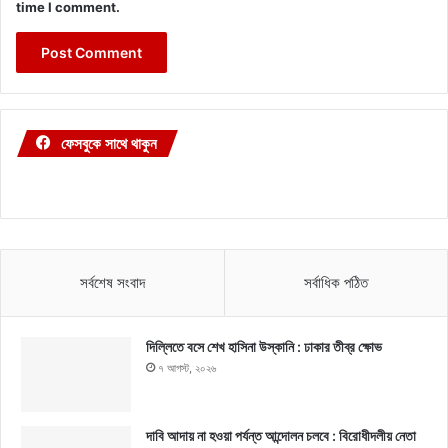
time I comment.
ফেসবুকে সাথে থাকুন
সর্বশেষ সংবাদ
সর্বাধিক পঠিত
দিল্লিতে বসে শেখ হাসিনা উস্কানি : ঢাকার তীব্র ক্ষোভ
৭ আগস্ট, ২০২৬
দাবি আদায় না হওয়া পর্যন্ত আন্দোলন চলবে : বিরোধীদলীয় নেতা