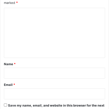
marked
*
C
o
m
m
e
n
t
*
Name
*
Email
*
Save my name, email, and website in this browser for the next