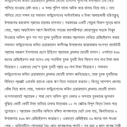
ফাউন্ডেশনের কথিত চেয়ারম্যান খন্দকার মেহেদী হাসানও পুলিশের উপস্থিতি টের পেয়ে
পালিয়ে যাওয়ার চেষ্টা করে। এ সময় পুলিশ তাকে আটক করে থানায় নিয়ে যায়। তবে
পালিয়ে যেতে সক্ষম হয় সমাধান ফাউন্ডেশনের অর্গানাইজার ও টাকা আদায়কারী হরিণাকুন্ডু
উপজেলার রথখোলা গ্রামের হায়দার হাসনাত। সরকারের একটি গোয়ন্দা বিভাগ সূত্রে জানা
গেছে, প্রায় আড়াইমাস আগে ঝিনাইদহ শহরের ব্যাপারীপাড়া জোড়াপুকুর সড়কে নিঝুম
টাওয়ারে অফিস খুলে শত শত যুবক যুবতীকে কাজের প্রলোভন দেখিয়ে রেজিষ্ট্রেশন করায়
সমাধান ফাউন্ডেশনের কথিত চেয়ারম্যান কালীগঞ্জ উপজেলার বারোবাজার সংলগ্ন বাদেডিহী
গ্রামের নজরুল ইসলামের ছেলে চিহ্নিত প্রতারক খন্দকার মেহেদী হাসান। এপর্যন্ত ৪৬৯
জনের রেজিষ্ট্রেশন করা হলেও দেড় শতাধীক যুবক যুবতী বিনা স্লিপে লাখ লাখ টাকা জমা
দিয়েছেন। এরমধ্যে দেড়’শ যুবক যুবতী প্রায় ৪৬ লাখ টাকা দিয়েছেন। সমাধান
ফাউন্ডেশনের কথিত চেয়ারম্যান খন্দকার মেহেদী হাসান জানিয়েছেন, তারা যুবক যুবতীদের
বিভিন্ন প্রডাক্ট এমনকি ব্যাংক থেকে ঋণ নিতে সহায়তা করবেন। কিন্তু আশপাশ জেলায়
খোঁজ নিয়ে জানা গেছে, সমাধান ফাউন্ডেশনের কথিত চেয়ারম্যান খন্দকার মেহেদী হাসান
বংশগতভাবেই প্রতারক। সারা দেশে অফিস খুলে বেকার ও অসহায় যুবকদের ভুলভাল
বুঝিয়ে কোটি কোটি টাকা হাতিয়ে ঢাকার উত্তরার ১০ নং সেক্টরে বিপুল বিত্ত বৈভব গড়ে
তুলেছেন। প্রতারক মেহেদীর অফিসে রক্ষিত কাগজপত্র ঘেটে দেখা যায়, ঝিনাইদহের ৬
উপজেলায় ৪৬৯ জন রেজিষ্ট্রেশন করেছেন। এরমধ্যে রেজিষ্ট্রার ৩৯ জনের নাম পাওয়া
গেছে। অফিসটিতে গোয়েন্দারা বৈধ কোন কাগজপত্র পাননি। সব ভূয়া ও জাল কাগজ তৈরী