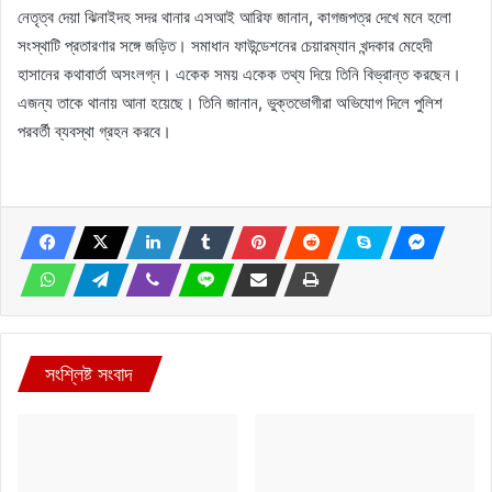
নেতৃত্ব দেয়া ঝিনাইদহ সদর থানার এসআই আরিফ জানান, কাগজপত্র দেখে মনে হলো
সংস্থাটি প্রতারণার সঙ্গে জড়িত। সমাধান ফাউন্ডেশনের চেয়ারম্যান খন্দকার মেহেদী
হাসানের কথাবার্তা অসংলগ্ন। একেক সময় একেক তথ্য দিয়ে তিনি বিভ্রান্ত করছেন।
এজন্য তাকে থানায় আনা হয়েছে। তিনি জানান, ভুক্তভোগীরা অভিযোগ দিলে পুলিশ
পরবর্তী ব্যবস্থা গ্রহন করবে।
সংশ্লিষ্ট সংবাদ