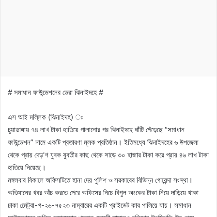
# সমাধান ফাউন্ডেশনের ডেরা ঝিনাইদহে #
এস আই মল্লিক (ঝিনাইদহ) ঃ
চুয়াডাঙ্গায় ৭৪ লাখ টাকা হাতিয়ে পালানোর পর ঝিনাইদহে ঘাঁটি গেঁড়েছে “সমাধান
ফাউন্ডেশন” নামে একটি প্রতারণা মূলক প্রতিষ্ঠান। ইতিমধ্যে ঝিনাইদহের ৬ উপজেলা
থেকে প্রায় দেড়’শ যুবক যুবতীর কাছ থেকে সাড়ে ৩০ হাজার টাকা করে প্রায় ৪৬ লাখ টাকা
হাতিয়ে নিয়েছে।
মঙ্গলবার বিকালে অফিসটিতে হানা দেয় পুলিশ ও সরকারের বিভিন্ন গোয়েন্দা সংস্থা।
অভিযানের খবর আঁচ করতে পেরে অফিসের নিচে বিপুল অংকের টাকা নিয়ে দাড়িয়ে থাকা
ঢাকা মে্েট্রা-গ-২৬-৭৫২৩ নাম্বারের একটি প্রাইভেট কার পালিয়ে যায়। সমাধান