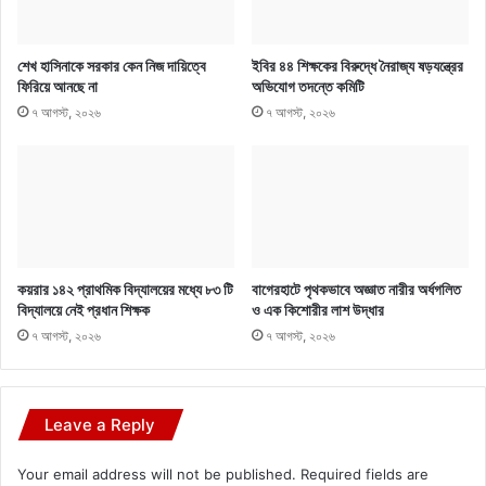
শেখ হাসিনাকে সরকার কেন নিজ দায়িত্বে
ইবির ৪৪ শিক্ষকের বিরুদ্ধে নৈরাজ্য ষড়যন্ত্রের
ফিরিয়ে আনছে না
অভিযোগ তদন্তে কমিটি
৭ আগস্ট, ২০২৬
৭ আগস্ট, ২০২৬
কয়রার ১৪২ প্রাথমিক বিদ্যালয়ের মধ্যে ৮৩ টি
বাগেরহাটে পৃথকভাবে অজ্ঞাত নারীর অর্ধগলিত
বিদ্যালয়ে নেই প্রধান শিক্ষক
ও এক কিশোরীর লাশ উদ্ধার
৭ আগস্ট, ২০২৬
৭ আগস্ট, ২০২৬
Leave a Reply
Your email address will not be published.
Required fields are