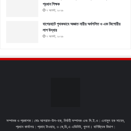
প্রধান শিক্ষক
৭ আগস্ট, ২০২৬
বাগেরহাটে পৃথকভাবে অজ্ঞাত নারীর অর্ধগলিত ও এক কিশোরীর
লাশ উদ্ধার
৭ আগস্ট, ২০২৬
সম্পাদক ও প্রকাশক : মোঃ আশরাফ-উল-হক, নির্বাহী সম্পাদক এবং সি.ই.ও : এনামুল হক সাহেদ,
প্রধান কার্যালয় : প্রবাহ টাওয়ার, ৩ কে,ডি,এ এভিনিউ, খুলনা। বাণিজ্যিক বিভাগ :