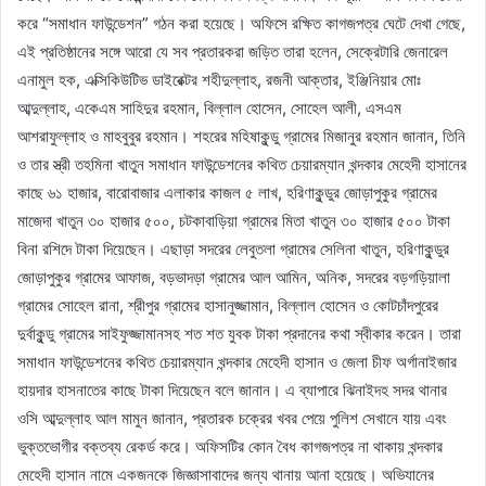
করে “সমাধান ফাউন্ডেশন” গঠন করা হয়েছে। অফিসে রক্ষিত কাগজপত্র ঘেটে দেখা গেছে,
এই প্রতিষ্ঠানের সঙ্গে আরো যে সব প্রতারকরা জড়িত তারা হলেন, সেক্রেটারি জেনারেল
এনামুল হক, এক্সিকিউটিভ ডাইরেক্টর শহীদুল্লাহ, রজনী আক্তার, ইঞ্জিনিয়ার মোঃ
আব্দুল্লাহ, একেএম সাহিদুর রহমান, বিল্লাল হোসেন, সোহেল আলী, এসএম
আশরাফুল্লাহ ও মাহবুবুর রহমান। শহরের মহিষাকুন্ডু গ্রামের মিজানুর রহমান জানান, তিনি
ও তার স্ত্রী তহমিনা খাতুন সমাধান ফাউন্ডেশনের কথিত চেয়ারম্যান খন্দকার মেহেদী হাসানের
কাছে ৬১ হাজার, বারোবাজার এলাকার কাজল ৫ লাখ, হরিণাকুন্ডুর জোড়াপুকুর গ্রামের
মাজেদা খাতুন ৩০ হাজার ৫০০, চটকাবাড়িয়া গ্রামের মিতা খাতুন ৩০ হাজার ৫০০ টাকা
বিনা রশিদে টাকা দিয়েছেন। এছাড়া সদরের লেবুতলা গ্রামের সেলিনা খাতুন, হরিণাকুন্ডুর
জোড়াপুকুর গ্রামের আফাজ, বড়ভাদড়া গ্রামের আল আমিন, অনিক, সদরের বড়গড়িয়ালা
গ্রামের সোহেল রানা, শ্রীপুর গ্রামের হাসানুজ্জামান, বিল্লাল হোসেন ও কোটচাঁদপুরের
দুর্বাকুন্ডু গ্রামের সাইফুজ্জামানসহ শত শত যুবক টাকা প্রদানের কথা স্বীকার করেন। তারা
সমাধান ফাউন্ডেশনের কথিত চেয়ারম্যান খন্দকার মেহেদী হাসান ও জেলা চীফ অর্গানাইজার
হায়দার হাসনাতের কাছে টাকা দিয়েছেন বলে জানান। এ ব্যাপারে ঝিনাইদহ সদর থানার
ওসি আব্দুল্লাহ আল মামুন জানান, প্রতারক চক্রের খবর পেয়ে পুলিশ সেখানে যায় এবং
ভুক্তভোগীর বক্তব্য রেকর্ড করে। অফিসটির কোন বৈধ কাগজপত্র না থাকায় খন্দকার
মেহেদী হাসান নামে একজনকে জিজ্ঞাসাবাদের জন্য থানায় আনা হয়েছে। অভিযানের