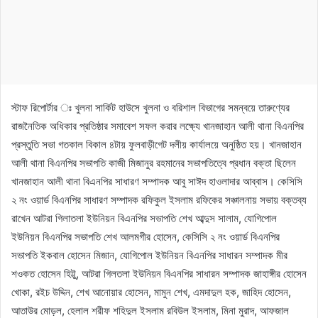
স্টাফ রিপোর্টার ঃ খুলনা সার্কিট হাউসে খুলনা ও বরিশাল বিভাগের সমন্বয়ে তারুণ্যের
রাজনৈতিক অধিকার প্রতিষ্ঠার সমাবেশ সফল করার লক্ষ্যে খানজাহান আলী থানা বিএনপির
প্রস্তুতি সভা গতকাল বিকাল ৪টায় ফুলবাড়ীগেট দলীয় কার্যালয়ে অনুষ্ঠিত হয়। খানজাহান
আলী থানা বিএনপির সভাপতি কাজী মিজানুর রহমানের সভাপতিত্বে প্রধান বক্তা ছিলেন
খানজাহান আলী থানা বিএনপির সাধারণ সম্পাদক আবু সাঈদ হাওলাদার আব্বাস। কেসিসি
২ নং ওয়ার্ড বিএনপির সাধারণ সম্পাদক রফিকুল ইসলাম রফিকের সঞ্চালনায় সভায় বক্তব্য
রাখেন আটরা গিলাতলা ইউনিয়ন বিএনপির সভাপতি শেখ আব্দুস সালাম, যোগিপোল
ইউনিয়ন বিএনপির সভাপতি শেখ আলমগীর হোসেন, কেসিসি ২ নং ওয়ার্ড বিএনপির
সভাপতি ইকবাল হোসেন মিজান, যোগিপোল ইউনিয়ন বিএনপির সাধারন সম্পাদক মীর
শওকত হোসেন হিট্টু, আটরা গিলতলা ইউনিয়ন বিএনপির সাধারন সম্পাদক জাহাঙ্গীর হোসেন
খোকা, রইচ উদ্দিন, শেখ আনোয়ার হোসেন, মামুন শেখ, এমদাদুল হক, জাহিদ হোসেন,
আতাউর মোড়ল, হেলাল শরীফ শহিদুল ইসলাম রবিউল ইসলাম, মিনা মুরাদ, আফজাল