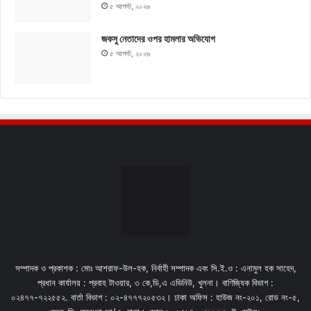
৫ আগস্ট, ২০২৬
জকসু নেতাদের ওপর হামলার অভিযোগ
৫ আগস্ট, ২০২৬
সম্পাদক ও প্রকাশক : মোঃ আশরাফ-উল-হক, নির্বাহী সম্পাদক এবং সি.ই.ও : এনামুল হক সাহেদ,
প্রধান কার্যালয় : প্রবাহ টাওয়ার, ৩ কে,ডি,এ এভিনিউ, খুলনা। বাণিজ্যিক বিভাগ :
০২৪৭৭-৭২২৫৫২. বার্তা বিভাগ : ০২-৪৭৭৭২০৫৩২। ঢাকা অফিস : হাউজ নং-২০১, রোড নং-৫,