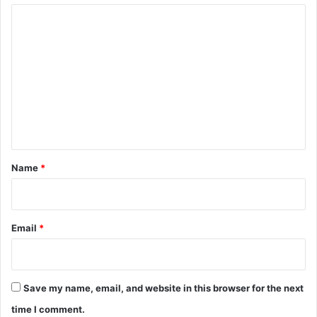
C
o
m
m
e
n
t
*
Name
*
Email
*
Save my name, email, and website in this browser for the next
time I comment.