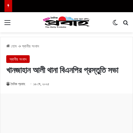
Menu
Switch
এখা
হোম
→
স্থানীয় সংবাদ
স্থানীয় সংবাদ
খানজাহান আলী থানা বিএনপির প্রস্তুতি সভা
দৈনিক প্রবাহ
১৬ মে, ২০২৫