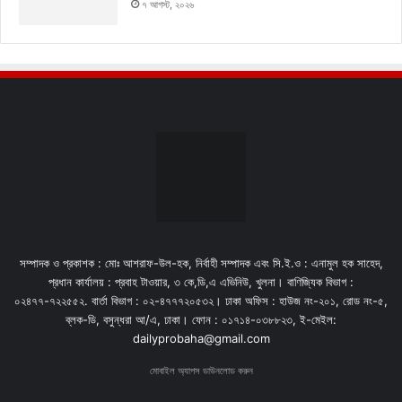
৭ আগস্ট, ২০২৬
সম্পাদক ও প্রকাশক : মোঃ আশরাফ-উল-হক, নির্বাহী সম্পাদক এবং সি.ই.ও : এনামুল হক সাহেদ,
প্রধান কার্যালয় : প্রবাহ টাওয়ার, ৩ কে,ডি,এ এভিনিউ, খুলনা। বাণিজ্যিক বিভাগ :
০২৪৭৭-৭২২৫৫২. বার্তা বিভাগ : ০২-৪৭৭৭২০৫৩২। ঢাকা অফিস : হাউজ নং-২০১, রোড নং-৫,
ব্লক-ডি, বসুন্ধরা আ/এ, ঢাকা। ফোন : ০১৭১৪-০৩৮৮২৩, ই-মেইল:
dailyprobaha@gmail.com
মোবাইল অ্যাপস ডাউনলোড করুন