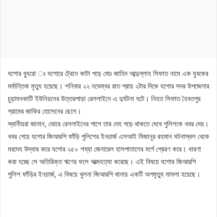
যশোর ব্যুরো ঃ যশোরে ট্রেনে কাটা পড়ে মোঃ জাহিদ আব্দুল্লাহ সিফাত নামে এক যুবকের
মর্মান্তিক মৃত্যু হয়েছে। শনিবার ২২ নভেম্বর রাত প্রায় ২টার দিকে যশোর সদর উপজেলার
চুড়ামনকাটি ইউনিয়নের উত্তরপাড়া রেললাইনে এ দুর্ঘটনা ঘটে। নিহত সিফাত হৈবতপুর
গ্রামের জাকির হোসেনের ছেলে।
স্থানীয়রা জানান, ভোরে রেললাইনের পাশে তার দেহ পড়ে থাকতে দেখে পুলিশকে খবর দেয়।
খবর পেয়ে যশোর জিআরপি ফাঁড়ি পুলিশের ইনচার্জ এসআই মিজানুর রহমান ঘটনাস্থল থেকে
মরদেহ উদ্ধার করে যশোর ২৫০ শয্যা জেনারেল হাসপাতালের মর্গে প্রেরণ করে। ধারণা
করা হচ্ছে সে অতিরিক্ত ঋণের ফলে আত্মহত্যা করেছে। এই বিষয়ে যশোর জিআরপি
পুলিশ ফাঁড়ির ইনচার্জ, এ বিষয়ে খুলনা জিআরপি থানায় একটি অপমৃত্যু মামলা হয়েছে।