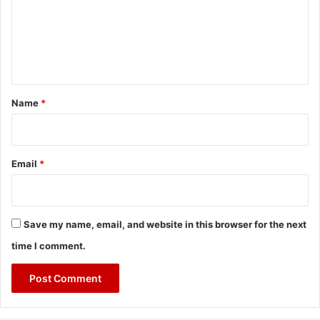
m
e
n
t
*
Name
*
Email
*
Save my name, email, and website in this browser for the next
time I comment.