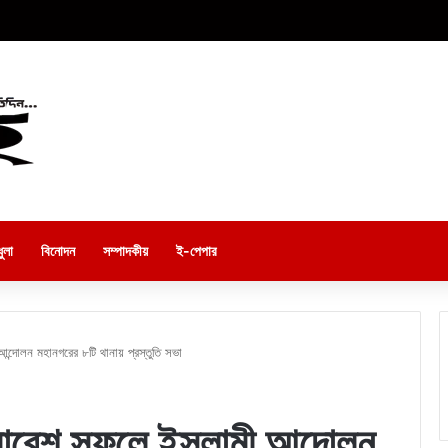
ুলা
বিনোদন
সম্পাদকীয়
ই-পেপার
্দোলন মহানগরের ৮টি থানায় প্রস্তুতি সভা
মাবেশ সফলে ইসলামী আন্দোলন