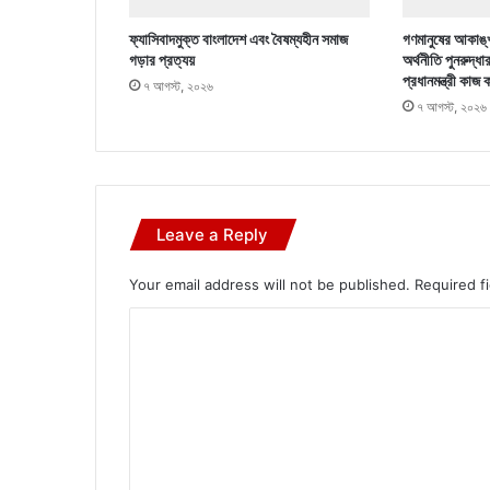
ফ্যাসিবাদমুক্ত বাংলাদেশ এবং বৈষম্যহীন সমাজ
গণমানুষের আকাঙ্খ
গড়ার প্রত্যয়
অর্থনীতি পুনরুদ্ধা
প্রধানমন্ত্রী কাজ 
৭ আগস্ট, ২০২৬
৭ আগস্ট, ২০২৬
Leave a Reply
Your email address will not be published.
Required f
C
o
m
m
e
n