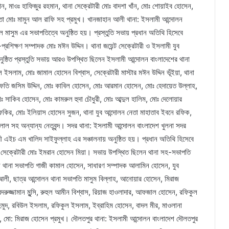
মাওঃ হাফিজুর রহমান, থানা সেক্রেটারী মোঃ বাদশা খাঁন, মোঃ শোয়াইব হোসেন,
 নেতা মোঃ মামুন আল রাফি সহ প্রমুখ। খানজাহান আলী থানা: ইসলামী আন্দোলন
 মাসুম এর সভাপতিত্বে অনুষ্ঠিত হয়। প্রস্তুতি সভায় প্রধান অতিথি হিসেবে
রশিক্ষণ সম্পাদক মোঃ মঈন উদ্দিন। থানা জয়েন্ট সেক্রেটারী ও ইসলামী যুব
ুষ্ঠিত প্রস্তুতি সভায় আরও উপস্থিত ছিলেন ইসলামী আন্দোলন বাংলাদেশের থানা
 ইসলাম, মোঃ জামাল হোসেন বিশ্বাস, সেক্রেটারী মাস্টার মঈন উদ্দিন ভূঁইয়া, থানা
ুফতি জসিম উদ্দিন, মোঃ কাবিল হোসেন, মোঃ আরমান হোসেন, মোঃ হেদায়েত উল্লাহ,
 সাকিব হোসেন, মোঃ কামরুল হুদা চৌধুরী, মোঃ আব্দুল হালিম, মোঃ দেলোয়ার
ফকির, মোঃ ইলিয়াস হোসেন সুজন, থানা যুব আন্দোলন নেতা মাহাতাব ইবনে রফিক,
াল সহ অন্যান্য নেতৃবৃন্দ। সদর থানা: ইসলামী আন্দোলন বাংলাদেশ খুলনা সদর
রী এইচ এম খালিদ সাইফুল্লাহ এর সঞ্চালনায় অনুষ্ঠিত হয়। প্রধান অতিথি হিসেবে
্ট সেক্রেটারী মোঃ ইমরান হোসেন মিয়া। সভায় উপস্থিত ছিলেন থানা সহ-সভাপতি
লন থানা সভাপতি গাজী কামাল হোসেন, সাধারণ সম্পাদক আলামিন হোসেন, যুব
 আলী, ছাত্র আন্দোলন থানা সভাপতি মাসুম বিল্লাহ, আনোয়ার হোসেন, মিরাজ
ুজ্জামান মুন্সি, রুহুল আমীন বিশ্বাস, রিয়াজ হাওলাদার, আফজাল হোসেন, রফিকুল
ুদ, রবিউল ইসলাম, রফিকুল ইসলাম, ইব্রাহিম হোসেন, বাদল মীর, মাওলানা
মো: মিরাজ হোসেন প্রমুখ। দৌলতপুর থানা: ইসলামী আন্দোলন বাংলাদেশ দৌলতপুর