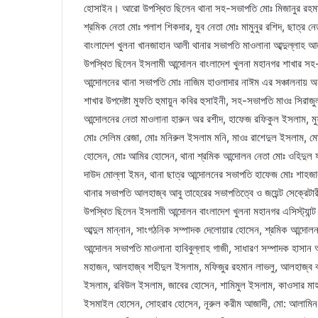
হোসাইন। আরো উপস্থিত ছিলেন থানা সহ-সভাপতি মোঃ মিজানুর রহমান, 
শ্রমিক নেতা মোঃ পলাশ শিকদার, যুব নেতা মোঃ মামুনুর রশিদ, ছাত্র
বাংলাদেশ খুলনা খানজাহান আলী থানার সভাপতি মাওলানা আব্দুল্লাহ আল
উপস্থিত ছিলেন ইসলামী আন্দোলন বাংলাদেশ খুলনা মহানগর শাখার সহ-প্
আন্দোলনের থানা সভাপতি মোঃ নাজিম হাওলাদার নাঈম এর সঞ্চালনায় অন
শাখার উপদেষ্টা মুফতি হুমায়ুন কবির হুসাইনী, সহ-সভাপতি মাওঃ সিরাজুল
আন্দোলনের নেতা মাওলানা হারুন অর রশীদ, হাফেজ রফিকুল ইসলাম, ম
মোঃ সেলিম রেজা, মোঃ মনিরুল ইসলাম মনি, মাওঃ রাশেদুল ইসলাম, মোঃ
হোসেন, মোঃ আমির হোসেন, থানা শ্রমিক আন্দোলন নেতা মোঃ ওহিদুল 
দাউদ মোল্লা ইমন, থানা ছাত্র আন্দোলনের সভাপতি হাফেজ মোঃ শাহজাল
থানার সভাপতি আলহাজ্ব আবু তাহেরের সভাপতিত্বে ও জয়েন্ট সেক্রেটা
উপস্থিত ছিলেন ইসলামী আন্দোলন বাংলাদেশ খুলনা মহানগর এসিস্ট্যান
আব্দুল মান্নান, সাংগঠনিক সম্পাদক দেলোয়ার হোসেন, শ্রমিক আন্দো
আন্দোলন সভাপতি মাওলানা হাবিবুল্লাহ গাজী, সাধারণ সম্পাদক হাসান
মহাজন, আলহাজ্ব শহীদুল ইসলাম, মফিজুর রহমান লাভলু, আলহাজ্ব বদর
ইসলাম, রবিউল ইসলাম, জাবের হোসেন, শামিমুল ইসলাম, কাওসার মাহম
ইসমাইল হোসেন, সোহরাব হোসেন, নূরুল করীম আজাদী, মো: আলামিন, 