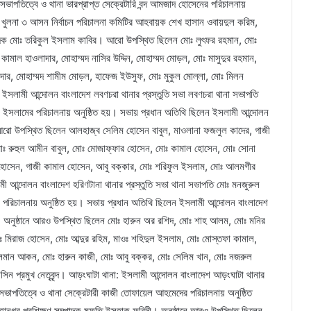
সভাপতিত্বে ও থানা ভারপ্রাপ্ত সেক্রেটারি বন্দ আমজাদ হোসেনের পরিচালনায়
 খুলনা ৩ আসন নির্বাচন পরিচালনা কমিটির আহবায়ক শেখ হাসান ওবায়দুল করিম,
পাদক মোঃ তরিকুল ইসলাম কাবির। আরো উপস্থিত ছিলেন মোঃ লুৎফর রহমান, মোঃ
ামাল হাওলাদার, মোহাম্মদ নাসির উদ্দিন, মোহাম্মদ মোড়ল, মোঃ মাসুদুর রহমান,
দার, মোহাম্মদ শামীম মোড়ল, হাফেজ ইউসুফ, মোঃ মুকুল মোল্লা, মোঃ মিলন
 ইসলামী আন্দোলন বাংলাদেশ লবণচরা থানার প্রস্তুতি সভা লবণচরা থানা সভাপতি
ল ইসলামের পরিচালনায় অনুষ্ঠিত হয়। সভায় প্রধান অতিথি ছিলেন ইসলামী আন্দোলন
রো উপস্থিত ছিলেন আলহাজ্ব সেলিম হোসেন বাবুল, মাওলানা ফজলুল কাদের, গাজী
 মোঃ রুহুল আমীন বাবুল, মোঃ মোজাফ্ফার হোসেন, মোঃ কামাল হোসেন, মোঃ সোনা
বির হোসেন, গাজী কামাল হোসেন, আবু বক্কার, মোঃ শরিফুল ইসলাম, মোঃ আলমগীর
ী আন্দোলন বাংলাদেশ হরিণটানা থানার প্রস্তুতি সভা থানা সভাপতি মোঃ মনজুরুল
 পরিচালনায় অনুষ্ঠিত হয়। সভায় প্রধান অতিথি ছিলেন ইসলামী আন্দোলন বাংলাদেশ
ন। অনুষ্ঠানে আরও উপস্থিত ছিলেন মোঃ হারুন অর রশিদ, মোঃ শাহ আলম, মোঃ মনির
ঃ মিরাজ হোসেন, মোঃ আব্দুর রহিম, মাওঃ শহিদুল ইসলাম, মোঃ মোস্তফা কামাল,
ান আকন, মোঃ হারুন কাজী, মোঃ আবু বক্কর, মোঃ সেলিম খান, মোঃ নজরুল
ন প্রমুখ নেতৃবৃন্দ। আড়ংঘাটা থানা: ইসলামী আন্দোলন বাংলাদেশ আড়ংঘাটা থানার
সভাপতিত্বে ও থানা সেক্রেটারী কাজী তোফায়েল আহমেদের পরিচালনায় অনুষ্ঠিত
ানগর প্রশিক্ষণ সম্পাদক মুফতি ইসহাক ফরিদী। অনুষ্ঠানে আরও উপস্থিত ছিলেন