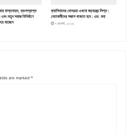
ার বাস্তবায়ন, ধ্বংসপ্রাপ্ত
ফ্যাসিবাদের দোসররা এখনো ষড়যন্ত্রে লিপ্ত :
র এবং নতুন সমাজ বিনির্মাণে
নেতাকর্মীদের সজাগ থাকতে হবে : এড. মনা
করে যাচ্ছেন
৭ আগস্ট, ২০২৬
ields are marked
*