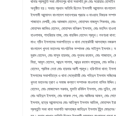
থানার প্রস্তুতি সভা দৌলতপুর থানা সভাপতি বন্দ মোঃ সরোয়ার হোসাইন 
অনুষ্ঠিত হয়। সভায় প্রধান অতিথি ছিলেন ইসলামী আন্দোলন বাংলাদেশ
ইসলামী আন্দোলন বাংলাদেশ মহানগরের প্রচার ও দাওয়াহ বিষয়ক সম্
শাজাহান বেপারী, মোঃ আমজাদ হোসেন, মোহাম্মদ নাজমুল শিকদার, মোঃ ক
মোহাম্মদ জাকির হোসেন, মোহাম্মদ মনিরুল ইসলাম, মোঃ মহসিন হাওলা
হাওলাদার, শাহরিয়ার তাজ, মোঃ বায়জিদ হোসেন প্রমুখ। লবণচরা থানা:
মাও: দ্বীন ইসলামের সভাপতিত্বে ও থানা সেক্রেটারী আলহাজ্ব নজরু
বাংলাদেশ খুলনা মহানগর সাংগঠনিক সম্পাদক মোঃ সাইফুল ইসলাম। আ
মুরাদ হোসেন, মোঃ মাসুম হায়দার, মোঃ লুৎফর রহমান, মোঃ শাজাহান,
মিয়া, আবুল হোসেন, আব্দুস সালাম, আব্দুর রহমান মাতুব্বর, মোঃ ক
হোসেন, শ্রমিক নেতা মোঃ হায়দার আলী প্রমুখ। হরিণটানা থানা: ইসলাম
ইসলামের সভাপতিত্বে ও থানা সেক্রেটারী মোঃ শহিদুল ইসলাম সজিবের
খুলনা মহানগর ত্রাণ ও সমাজ কল্যাণ সম্পাদক মাওলানা নাসিম উদ্দি
হোসেন, মোঃ মোজাম্মেল সরদার, মুফতি রবিউল ইসলাম, মোঃ তুহিন, মো
মোঃ অহিদুল ইসলাম, মোঃ ফারুক শেখ, মোঃ আজিবর আকন, মোঃ সোলেম
ইসলাম, ছাত্র আন্দোলনের মোঃ আতিকুল ইসলাম আতিক, মোহাম্মদ ইয়াসি
প্রস্তুতি সভা থানা সভাপতি আলহাজ্ব জাহিদুল ইসলাম টুটুল মোড়লের 
হয়। সভায় প্রধান অতিথি ছিলেন ইসলামী আন্দোলন বাংলাদেশ খুলনা মহ