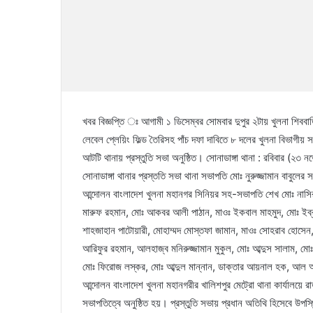
খবর বিজ্ঞপ্তি ঃ আগামী ১ ডিসেম্বর সোমবার দুপুর ২টায় খুলনা শিবব
লেবেল প্লেয়িং ফিল্ড তৈরিসহ পাঁচ দফা দাবিতে ৮ দলের খুলনা বিভাগীয়
আটটি থানায় প্রস্তুতি সভা অনুষ্ঠিত। সোনাডাঙ্গা থানা : রবিবার (২৩ 
সোনাডাঙ্গা থানার প্রস্ততি সভা থানা সভাপতি মোঃ নুরুজ্জামান বাবু
আন্দোলন বাংলাদেশ খুলনা মহানগর সিনিয়র সহ-সভাপতি শেখ মোঃ নাসি
মারুফ রহমান, মোঃ আকবর আলী পাঠান, মাওঃ ইকবাল মাহমুদ, মোঃ ইব্রা
শাহজাহান পাটোয়ারী, মোহাম্মদ মোস্তফা জামান, মাওঃ সোহরাব হোসেন
আরিফুর রহমান, আলহাজ্ব মনিরুজ্জামান মুকুল, মোঃ আব্দুস সালাম, ম
মোঃ ফিরোজ লস্কর, মোঃ আব্দুল মান্নান, ডাক্তার আয়নাল হক, আল আ
আন্দোলন বাংলাদেশ খুলনা মহানগরীর খালিশপুর মেট্রো থানা কার্যালয়ে
সভাপতিত্বে অনুষ্ঠিত হয়। প্রস্তুতি সভায় প্রধান অতিথি হিসেবে উপস