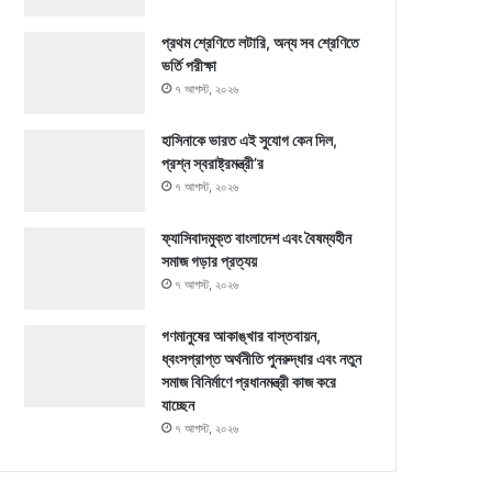
প্রথম শ্রেণিতে লটারি, অন্য সব শ্রেণিতে
ভর্তি পরীক্ষা
৭ আগস্ট, ২০২৬
হাসিনাকে ভারত এই সুযোগ কেন দিল,
প্রশ্ন স্বরাষ্ট্রমন্ত্রী’র
৭ আগস্ট, ২০২৬
ফ্যাসিবাদমুক্ত বাংলাদেশ এবং বৈষম্যহীন
সমাজ গড়ার প্রত্যয়
৭ আগস্ট, ২০২৬
গণমানুষের আকাঙ্খার বাস্তবায়ন,
ধ্বংসপ্রাপ্ত অর্থনীতি পুনরুদ্ধার এবং নতুন
সমাজ বিনির্মাণে প্রধানমন্ত্রী কাজ করে
যাচ্ছেন
৭ আগস্ট, ২০২৬