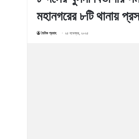
মহানগরের ৮টি থানায় প্রস
দৈনিক প্রবাহ
২৫ নভেম্বর, ২০২৫