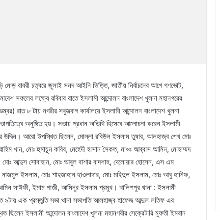
াড়ি মোড় বাবরী চত্বরে জুলাই সনদ আইনি ভিত্তি, জাতীয় নির্বাচনের আগে গণভোট,
 সমাবেশ সফলের লক্ষ্যে রবিবার রাতে ইসলামী আন্দোলন বাংলাদেশ খুলনা মহানগরের
নভেম্বর) রাত ৮ টায় নগরীর সবুজবাগ কার্যালয়ে ইসলামী আন্দোলন বাংলাদেশ খুলনা
লের সভাপতিত্বে অনুষ্ঠিত হয়। সভায় প্রধান অতিথি হিসেবে আলোচনা করেন ইসলামী
র উদ্দিন। আরো উপস্থিত ছিলেন, মোল্লা রবিউল ইসলাম তুষার, আলহাজ্ব শেখ মোঃ
হিম খান, মোঃ হুমায়ুন কবির, মেহেদী হাসান সৈকত, মাওঃ আব্বাস আমিন, মোহাম্মদ
, মোঃ আব্দুস সোবাহান, মোঃ আবুল বাশার বাদশাহ, দেলোয়ার হোসেন, এস এম
োঃ নাজমুল ইসলাম, মোঃ শাহজাহান হাওলাদার, মোঃ মহিদুল ইসলাম, মোঃ আবু হানিফ,
মিন সাঈফী, ইমাম গাজী, আমিনুর ইসলাম প্রমুখ। খালিশপুর থানা : ইসলামী
 রাত ৯টায় এক প্রস্তুতি সভা থানা সভাপতি আলহাজ্ব হাফেজ আব্দুল লতিফ এর
্থিত ছিলেন ইসলামী আন্দোলন বাংলাদেশ খুলনা মহানগরীর সেক্রেটারি মুফতী ইমরান