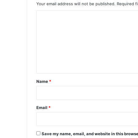
Your email address will not be published.
Required f
C
o
m
m
e
n
t
*
Name
*
Email
*
Save my name, email, and website in this browse