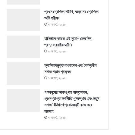
প্রথম শ্রেণিতে লটারি, অন্য সব শ্রেণিতে
ভর্তি পরীক্ষা
৭ আগস্ট, ২০২৬
হাসিনাকে ভারত এই সুযোগ কেন দিল,
প্রশ্ন স্বরাষ্ট্রমন্ত্রী’র
৭ আগস্ট, ২০২৬
ফ্যাসিবাদমুক্ত বাংলাদেশ এবং বৈষম্যহীন
সমাজ গড়ার প্রত্যয়
৭ আগস্ট, ২০২৬
গণমানুষের আকাঙ্খার বাস্তবায়ন,
ধ্বংসপ্রাপ্ত অর্থনীতি পুনরুদ্ধার এবং নতুন
সমাজ বিনির্মাণে প্রধানমন্ত্রী কাজ করে
যাচ্ছেন
৭ আগস্ট, ২০২৬