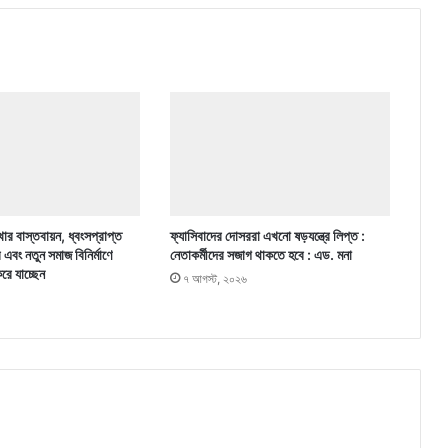
ার বাস্তবায়ন, ধ্বংসপ্রাপ্ত
ফ্যাসিবাদের দোসররা এখনো ষড়যন্ত্রে লিপ্ত :
র এবং নতুন সমাজ বিনির্মাণে
নেতাকর্মীদের সজাগ থাকতে হবে : এড. মনা
করে যাচ্ছেন
৭ আগস্ট, ২০২৬