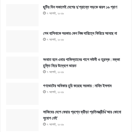
ছুটির দিন সকালেই দেশের দু’প্রান্তে সড়কে ঝরল ১৬ প্রাণ
৭ আগস্ট, ২০২৬
শেখ হাসিনাকে সরকার কেন নিজ দায়িত্বে ফিরিয়ে আনছে না
৭ আগস্ট, ২০২৬
সংঘাত হলে এবার পাকিস্তানের পাশে সউদী ও তুরস্ক : মক্কা
চুক্তি নিয়ে উদ্বেগে ভারত
৭ আগস্ট, ২০২৬
গণভোটের অধিকার চুরি করেছে সরকার : নাহিদ ইসলাম
৭ আগস্ট, ২০২৬
সাকিবের দেশে ফেরার প্রশ্নে ক্রীড়া প্রতিমন্ত্রীÑ‘আর কোনো
সুযোগ নেই’
৭ আগস্ট, ২০২৬