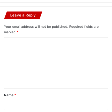
Leave a Reply
Your email address will not be published.
Required fields are
marked
*
C
o
m
m
e
n
t
*
Name
*