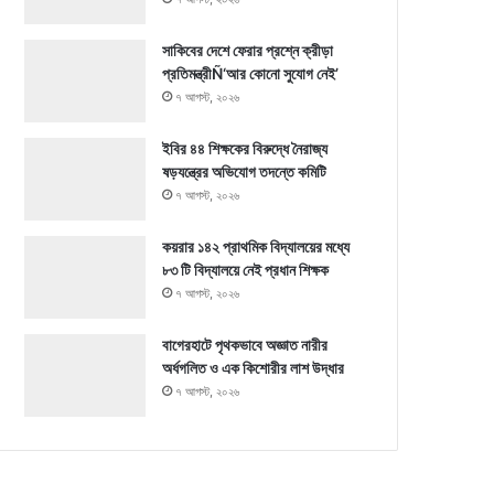
সাকিবের দেশে ফেরার প্রশ্নে ক্রীড়া
প্রতিমন্ত্রীÑ‘আর কোনো সুযোগ নেই’
৭ আগস্ট, ২০২৬
ইবির ৪৪ শিক্ষকের বিরুদ্ধে নৈরাজ্য
ষড়যন্ত্রের অভিযোগ তদন্তে কমিটি
৭ আগস্ট, ২০২৬
কয়রার ১৪২ প্রাথমিক বিদ্যালয়ের মধ্যে
৮৩ টি বিদ্যালয়ে নেই প্রধান শিক্ষক
৭ আগস্ট, ২০২৬
বাগেরহাটে পৃথকভাবে অজ্ঞাত নারীর
অর্ধগলিত ও এক কিশোরীর লাশ উদ্ধার
৭ আগস্ট, ২০২৬