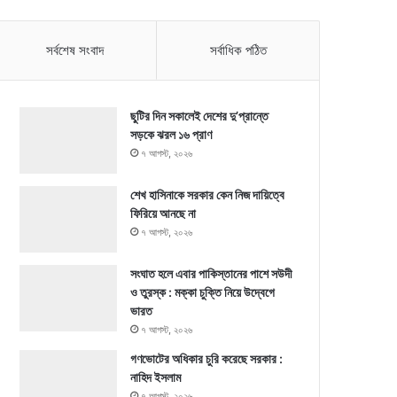
সর্বশেষ সংবাদ
সর্বাধিক পঠিত
ছুটির দিন সকালেই দেশের দু’প্রান্তে
সড়কে ঝরল ১৬ প্রাণ
৭ আগস্ট, ২০২৬
শেখ হাসিনাকে সরকার কেন নিজ দায়িত্বে
ফিরিয়ে আনছে না
৭ আগস্ট, ২০২৬
সংঘাত হলে এবার পাকিস্তানের পাশে সউদী
ও তুরস্ক : মক্কা চুক্তি নিয়ে উদ্বেগে
ভারত
৭ আগস্ট, ২০২৬
গণভোটের অধিকার চুরি করেছে সরকার :
নাহিদ ইসলাম
৭ আগস্ট, ২০২৬