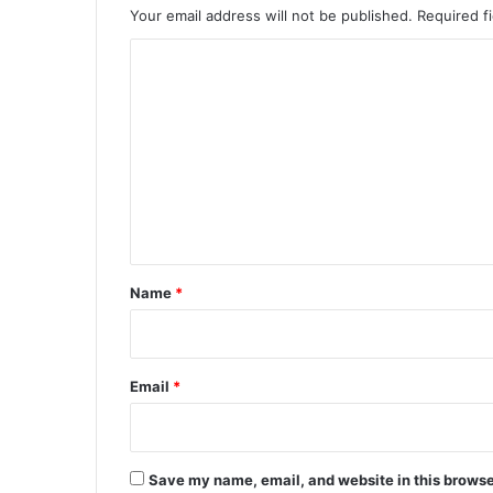
Your email address will not be published.
Required f
C
o
m
m
e
n
t
*
Name
*
Email
*
Save my name, email, and website in this browse