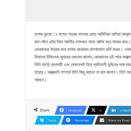
যশোর ব্যুরো ঃ যশোর শহরের খালধার রোডে আমিনিয়া আলিয়া মাদ্রা
রাত পৌনে ৯টার দিকে স্থানীয় লোকজন তাকে আটক করে মারধর করে।
কোরবানকে উদ্ধার করে যশোর জেনারেল হাসপাতালে ভর্তি করেন। এসময় 
বিভাগের চিকিৎসক জুবায়ের আহমেদ জানান, কোরবানের দুই পায়ে মারা
তিনি ভাংড়ি ব্যবসায়ী এবং দোকানপাট নিয়ে প্রতিবেশী তুহিনের সঙ্গে তা
হয়েছে। অস্ত্রগুলি সম্পর্কে তিনি কিছু জানেন না বলে জানান। তিনি 
আছেন।
Share
Facebook
X
LinkedI
Skype
Messenger
Share via Email