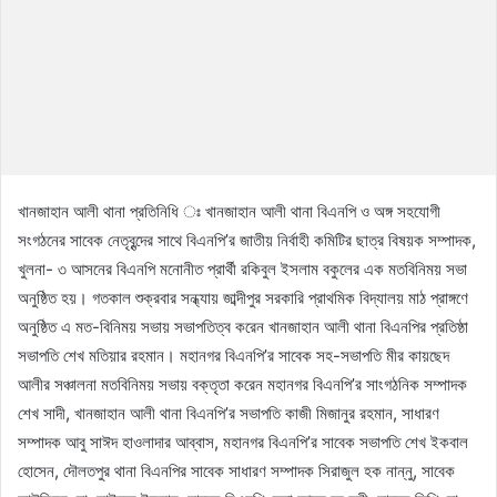
খানজাহান আলী থানা প্রতিনিধি ঃ খানজাহান আলী থানা বিএনপি ও অঙ্গ সহযোগী
সংগঠনের সাবেক নেতৃবৃন্দের সাথে বিএনপি’র জাতীয় নির্বাহী কমিটির ছাত্র বিষয়ক সম্পাদক,
খুলনা- ৩ আসনের বিএনপি মনোনীত প্রার্থী রকিবুল ইসলাম বকুলের এক মতবিনিময় সভা
অনুষ্ঠিত হয়। গতকাল শুক্রবার সন্ধ্যায় জাব্দীপুর সরকারি প্রাথমিক বিদ্যালয় মাঠ প্রাঙ্গণে
অনুষ্ঠিত এ মত-বিনিময় সভায় সভাপতিত্ব করেন খানজাহান আলী থানা বিএনপির প্রতিষ্ঠা
সভাপতি শেখ মতিয়ার রহমান। মহানগর বিএনপি’র সাবেক সহ-সভাপতি মীর কায়ছেদ
আলীর সঞ্চালনা মতবিনিময় সভায় বক্তৃতা করেন মহানগর বিএনপি’র সাংগঠনিক সম্পাদক
শেখ সাদী, খানজাহান আলী থানা বিএনপি’র সভাপতি কাজী মিজানুর রহমান, সাধারণ
সম্পাদক আবু সাঈদ হাওলাদার আব্বাস, মহানগর বিএনপি’র সাবেক সভাপতি শেখ ইকবাল
হোসেন, দৌলতপুর থানা বিএনপির সাবেক সাধারণ সম্পাদক সিরাজুল হক নান্নু, সাবেক