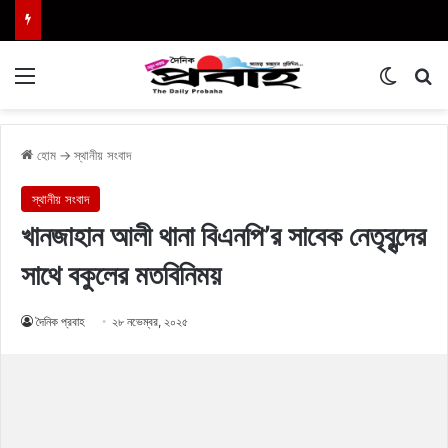
Menu
Switch
এখা
হোম
→
স্থানীয় সংবাদ
স্থানীয় সংবাদ
খানজাহান আলী থানা বিএনপি’র সাবেক নেতৃবৃন্দের
সাথে বকুলের মতবিনিময়
দৈনিক প্রবাহ
২৮ নভেম্বর, ২০২৫