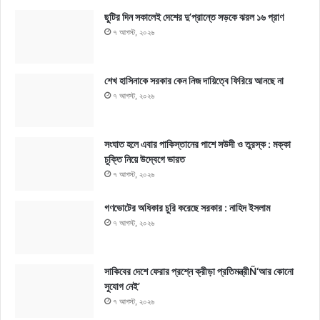
ছুটির দিন সকালেই দেশের দু’প্রান্তে সড়কে ঝরল ১৬ প্রাণ
৭ আগস্ট, ২০২৬
শেখ হাসিনাকে সরকার কেন নিজ দায়িত্বে ফিরিয়ে আনছে না
৭ আগস্ট, ২০২৬
সংঘাত হলে এবার পাকিস্তানের পাশে সউদী ও তুরস্ক : মক্কা
চুক্তি নিয়ে উদ্বেগে ভারত
৭ আগস্ট, ২০২৬
গণভোটের অধিকার চুরি করেছে সরকার : নাহিদ ইসলাম
৭ আগস্ট, ২০২৬
সাকিবের দেশে ফেরার প্রশ্নে ক্রীড়া প্রতিমন্ত্রীÑ‘আর কোনো
সুযোগ নেই’
৭ আগস্ট, ২০২৬