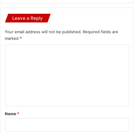
Leave a Reply
Your email address will not be published.
Required fields are
marked
*
C
o
m
m
e
n
t
*
Name
*