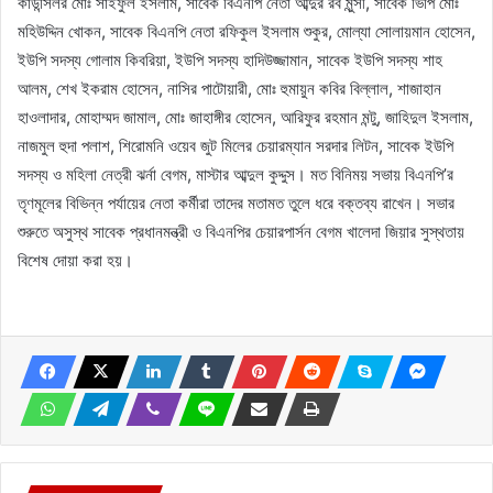
কাউন্সিলর মোঃ সাইফুল ইসলাম, সাবেক বিএনপি নেতা আব্দুর রব মুন্সী, সাবেক ভিপি মোঃ
মহিউদ্দিন খোকন, সাবেক বিএনপি নেতা রফিকুল ইসলাম শুকুর, মোল্যা সোলায়মান হোসেন,
ইউপি সদস্য গোলাম কিবরিয়া, ইউপি সদস্য হাদিউজ্জামান, সাবেক ইউপি সদস্য শাহ
আলম, শেখ ইকরাম হোসেন, নাসির পাটোয়ারী, মোঃ হুমায়ুন কবির বিল্লাল, শাজাহান
হাওলাদার, মোহাম্মদ জামাল, মোঃ জাহাঙ্গীর হোসেন, আরিফুর রহমান মন্টু, জাহিদুল ইসলাম,
নাজমুল হুদা পলাশ, শিরোমনি ওয়েব জুট মিলের চেয়ারম্যান সরদার লিটন, সাবেক ইউপি
সদস্য ও মহিলা নেত্রী ঝর্না বেগম, মাস্টার আব্দুল কুদ্দুস। মত বিনিময় সভায় বিএনপি’র
তৃণমূলের বিভিন্ন পর্যায়ের নেতা কর্মীরা তাদের মতামত তুলে ধরে বক্তব্য রাখেন। সভার
শুরুতে অসুস্থ সাবেক প্রধানমন্ত্রী ও বিএনপির চেয়ারপার্সন বেগম খালেদা জিয়ার সুস্থতায়
বিশেষ দোয়া করা হয়।