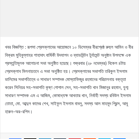
খবর বিজ্ঞপ্তি : রূপসা প্রেসক্লাবের আয়োজনে ১০ ডিসেম্বর বীরশ্রেষ্ঠ রুহুল আমিন ও বীর
বিক্রম মুহিবুল্লাহর শাহাদাৎ বার্ষিকী উদযাপন ও ব্যাডমিন্টন টুর্নামেন্ট অনুষ্ঠান উপলক্ষে এক
প্রস্তুতিমূলক আলোচনা সভা অনুষ্ঠিত হয়েছে। শুক্রবার (২৮ নভেম্বর) বিকেল ৪টায়
প্রেসক্লাব মিলনায়তনে এ সভা অনুষ্ঠিত হয়। প্রেসক্লাবের সভাপতি তরিকুল ইসলাম
ডালিমের সভাপতিত্বে ও সাধারণ সম্পাদক মোস্তাফিজুর রহমানের পরিচালনায় বক্তৃতা
করেন সিনিয়র সহ-সভাপতি কৃষ্ণ গোপাল সেন, সহ-সভাপতি খান মিজানুর রহমান, যুগ্ম
সাধারণ সম্পাদক এম এ আজিম, কোষাধ্যক্ষ আখতার খান, নির্বাহী সদস্য রবিউল ইসলাম
তোতা, মো. আব্দুল কাদের শেখ, সাইফুল ইসলাম বাবলু, সদস্য আল মাহমুদ প্রিন্স, আবু
হারুন-অর-রশিদ।