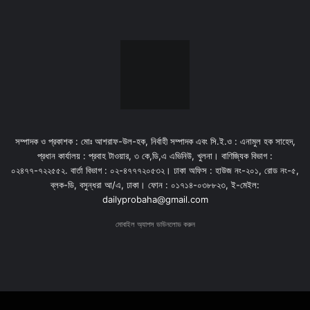
সম্পাদক ও প্রকাশক : মোঃ আশরাফ-উল-হক, নির্বাহী সম্পাদক এবং সি.ই.ও : এনামুল হক সাহেদ,
প্রধান কার্যালয় : প্রবাহ টাওয়ার, ৩ কে,ডি,এ এভিনিউ, খুলনা। বাণিজ্যিক বিভাগ :
০২৪৭৭-৭২২৫৫২. বার্তা বিভাগ : ০২-৪৭৭৭২০৫৩২। ঢাকা অফিস : হাউজ নং-২০১, রোড নং-৫,
ব্লক-ডি, বসুন্ধরা আ/এ, ঢাকা। ফোন : ০১৭১৪-০৩৮৮২৩, ই-মেইল:
dailyprobaha@gmail.com
মোবাইল অ্যাপস ডাউনলোড করুন