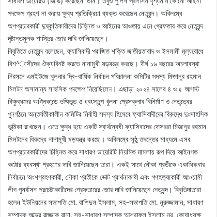
সাধারণ ডায়েরিও (জিডি) করেছেন তিনি। তবুও পুলিশ প্রশাসন দৃশ্যমান কোনো আইনী
পদক্ষেপ গ্রহণ না করায় ক্ষুব্ধ প্রতিক্রিয়া ব্যক্ত করেছেন নেতৃবৃন্দ। অবিলম্বে
অপপ্রচারকারী দুষ্কৃতিকারীদের চিহ্নিত ও আইনের আওতায় এনে গ্রেফতার করে নেতৃবৃন্দ
দৃষ্টান্তমুলক শাস্তির জোর দাবি জানিয়েছেন।
বিবৃতিতে নেতৃবৃন্দ বলেছেন, ফ্যাসিবাদী পরাজিত শক্তি জাতীয়তাবাদ ও ইসলামী মূল্যবোধে
বিশ^াসীদের ঐক্যবিনষ্ট করতে নানামুখী ষড়যন্ত্র করছে। দীর্ঘ ১৬ বছরের অচলাবস্থা
নিরসনে এমইউজে খুলনার দ্বি-বার্ষিক নির্বাচন পরিচালনা কমিটির সদস্য মিজানুর রহমান
মিলটন অসামান্য সাহসিক পদক্ষেপ নিয়েছিলেন। এছাড়া ২০২৪ সালের ৪ ও ৫ আগস্ট
বিক্ষুব্ধদের অগ্নিকান্ডে ভষ্মিভূত ও ধ্বংস্তুপ খুলনা প্রেসক্লাব বিনির্মাণ ও নেতৃত্বের
পুনর্গঠনে অন্তর্বতীকালীন কমিটির নির্বাহী সদস্য হিসেবে ফ্যাসিবাদীদের বিরুদ্ধে দুঃসাহসিক
ভূমিকা রাখছেন। এতে ক্ষুব্ধ হয়ে একটি স্বার্থন্বেষী ফ্যাসিবাদের দোসররা মিজানুর রহমান
মিলটনের বিরুদ্ধে নানামূখী ষড়যন্ত্র করছে। অবিলম্বে সুষ্ঠু তদন্তের মাধ্যমে এসব
অপপ্রচারকারীদের চিহ্নিত করে সাধারণ ডায়েরিটি নিয়মিত মামলায় রূপ দিয়ে আইনগত
কঠোর ব্যবস্থা গ্রহণের দাবি জানিয়েছেন তারা। একই সাথে নৌকা প্রতীকে একাধিকবার
নির্বাচনে অংশগ্রহণকারী, নৌকা প্রতীকে ভোট প্রার্থনাকারী এবং গণহত্যাকারী আওয়ামী
লীগ পুনর্বাসন প্রচেষ্টাকারীদের গ্রেফতারের জোর দাবি জানিয়েছেন নেতৃবৃন্দ। বিবৃতিদাতারা
হলেন ইউনিয়নের সভাপতি মো. রাশিদুল ইসলাম, সহ-সভাপতি মো. নূরুজ্জামান, সাধারণ
সম্পাদক আব্দুর রাজ্জাক রানা, সহ-সাধারণ সম্পাদক আশরাফুল ইসলাম নূর, কোষাধ্যক্ষ