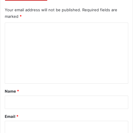
Your email address will not be published.
Required fields are
marked
*
C
o
m
m
e
n
t
*
Name
*
Email
*