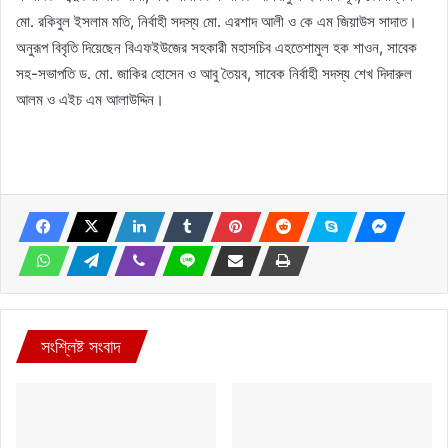
মো. রকিবুল ইসলাম মতি, নির্বাহী সদস্য মো. এরশাদ আলী ও কে এম জিয়াউস সাদাত।
অনুরূপ বিবৃতি দিয়েছেন বিএফইউজের সহকারী মহাসচিব এহতেশামুল হক শাওন, সাবেক
সহ-সভাপতি ড. মো. জাকির হোসেন ও আবু তৈয়ব, সাবেক নির্বাহী সদস্য শেখ দিদারুল
আলম ও এইচ এম আলাউদ্দিন।
সংশ্লিষ্ট সংবাদ