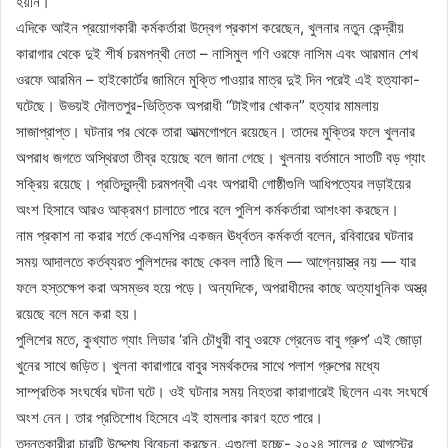
হয়নি।
এদিকে আইন প্রয়োগকারী কর্মকর্তারা উদ্বেগ প্রকাশ করেছেন, খুলনার নতুন কেন্দ্রীয়
কারাগার থেকে দুই শীর্ষ চরমপন্থী নেতা – নাসিমুল গণি ওরফে নাসিম এবং আরমান শেখ
ওরফে আরমিন – হাইকোর্টের জামিনে মুক্তি পাওয়ার মাত্র দুই দিন পরেই এই হত্যাকা-
ঘটেছে। উভয়ই দৌলতপুর-ভিত্তিক অপরাধী “টাইগার খোকন” হত্যার মামলায়
সাজাপ্রাপ্ত। ঘটনার পর থেকে তারা আত্মগোপনে রয়েছেন। তাদের মুক্তির ফলে খুলনার
অপরাধ জগতে অস্থিরতা তীব্র হয়েছে বলে জানা গেছে। খুলনায় বর্তমানে সাতটি বড় গ্যাং
সক্রিয় রয়েছে। প্রতিদ্বন্দ্বী চরমপন্থী এবং অপরাধী গোষ্ঠীগুলি আধিপত্যের লড়াইয়ের
অংশ হিসাবে আরও আক্রমণ চালাতে পারে বলে পুলিশ কর্মকর্তারা আশংকা করছেন।
নাম প্রকাশ না করার শর্তে কেএমপির একজন ঊর্ধ্বতন কর্মকর্তা বলেন, রবিবারের ঘটনার
সময় আদালতে কর্তব্যরত পুলিশদের কাছে কেবল লাঠি ছিল — আগ্নেয়াস্ত্র নয় — যার
ফলে হস্তক্ষেপ করা অসম্ভব হয়ে পড়ে। অন্যদিকে, অপরাধীদের কাছে অত্যাধুনিক অস্ত্র
রয়েছে বলে মনে করা হয়।
পুলিশের মতে, কুখ্যাত গ্যাং লিডার ‘রনি চৌধুরী বাবু ওরফে গ্রেনেড বাবু গ্রুপ’ এই জোড়া
খুনের সাথে জড়িত। খুলনা কারাগারে বাবুর সমর্থকদের সাথে পলাশ গ্রুপের মধ্যে
সাম্প্রতিক সংঘর্ষের ঘটনা ঘটে। ওই ঘটনার সময় নিহতরা কারাগারেই ছিলেন এবং সংঘর্ষে
অংশ নেন। তার প্রতিশোধ হিসেবে এই হামলার কারণ হতে পারে।
তদন্তকারীরা চারটি উদ্দেশ্য বিবেচনা করছেন, এগুলো হচ্ছে- ২০২৪ সালের ৫ আগস্টের