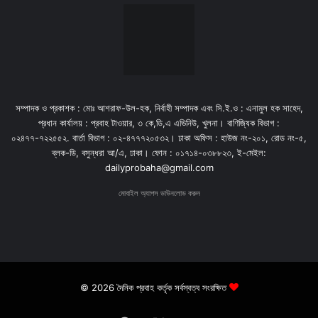
সম্পাদক ও প্রকাশক : মোঃ আশরাফ-উল-হক, নির্বাহী সম্পাদক এবং সি.ই.ও : এনামুল হক সাহেদ,
প্রধান কার্যালয় : প্রবাহ টাওয়ার, ৩ কে,ডি,এ এভিনিউ, খুলনা। বাণিজ্যিক বিভাগ :
০২৪৭৭-৭২২৫৫২. বার্তা বিভাগ : ০২-৪৭৭৭২০৫৩২। ঢাকা অফিস : হাউজ নং-২০১, রোড নং-৫,
ব্লক-ডি, বসুন্ধরা আ/এ, ঢাকা। ফোন : ০১৭১৪-০৩৮৮২৩, ই-মেইল:
dailyprobaha@gmail.com
মোবাইল অ্যাপস ডাউনলোড করুন
© 2026 দৈনিক প্রবাহ কর্তৃক সর্বস্বত্ব সংরক্ষিত