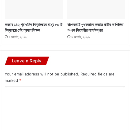
কয়রার ১৪২ প্রাথমিক বিদ্যালয়ের মধ্যে ৮৩ টি
বাগেরহাটে পৃথকভাবে অজ্ঞাত নারীর অর্ধগলিত
বিদ্যালয়ে নেই প্রধান শিক্ষক
ও এক কিশোরীর লাশ উদ্ধার
৭ আগস্ট, ২০২৬
৭ আগস্ট, ২০২৬
Leave a Reply
Your email address will not be published.
Required fields are
marked
*
C
o
m
m
e