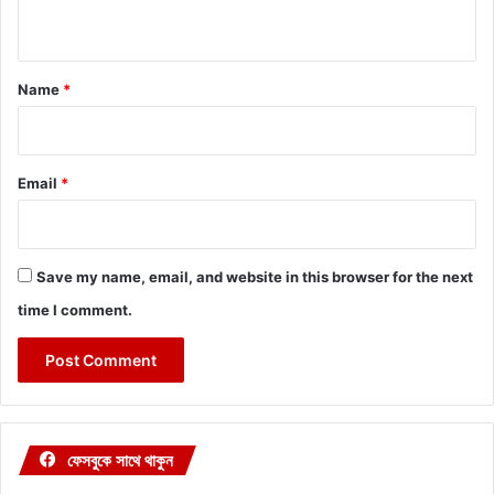
n
t
*
Name
*
Email
*
Save my name, email, and website in this browser for the next
time I comment.
ফেসবুকে সাথে থাকুন