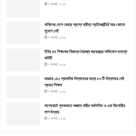
৭ আগস্ট, ২০২৬
সাকিবের দেশে ফেরার প্রশ্নে ক্রীড়া প্রতিমন্ত্রীÑ‘আর কোনো
সুযোগ নেই’
৭ আগস্ট, ২০২৬
ইবির ৪৪ শিক্ষকের বিরুদ্ধে নৈরাজ্য ষড়যন্ত্রের অভিযোগ তদন্তে
কমিটি
৭ আগস্ট, ২০২৬
কয়রার ১৪২ প্রাথমিক বিদ্যালয়ের মধ্যে ৮৩ টি বিদ্যালয়ে নেই
প্রধান শিক্ষক
৭ আগস্ট, ২০২৬
বাগেরহাটে পৃথকভাবে অজ্ঞাত নারীর অর্ধগলিত ও এক কিশোরীর
লাশ উদ্ধার
৭ আগস্ট, ২০২৬