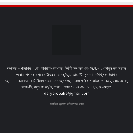
সম্পাদক ও প্রকাশক : মোঃ আশরাফ-উল-হক, নির্বাহী সম্পাদক এবং সি.ই.ও : এনামুল হক সাহেদ,
প্রধান কার্যালয় : প্রবাহ টাওয়ার, ৩ কে,ডি,এ এভিনিউ, খুলনা। বাণিজ্যিক বিভাগ :
০২৪৭৭-৭২২৫৫২. বার্তা বিভাগ : ০২-৪৭৭৭২০৫৩২। ঢাকা অফিস : হাউজ নং-২০১, রোড নং-৫,
ব্লক-ডি, বসুন্ধরা আ/এ, ঢাকা। ফোন : ০১৭১৪-০৩৮৮২৩, ই-মেইল:
dailyprobaha@gmail.com
মোবাইল অ্যাপস ডাউনলোড করুন