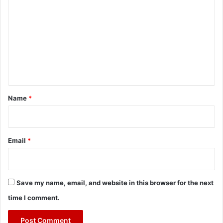
o
m
m
e
n
t
*
Name
*
Email
*
Save my name, email, and website in this browser for the next
time I comment.