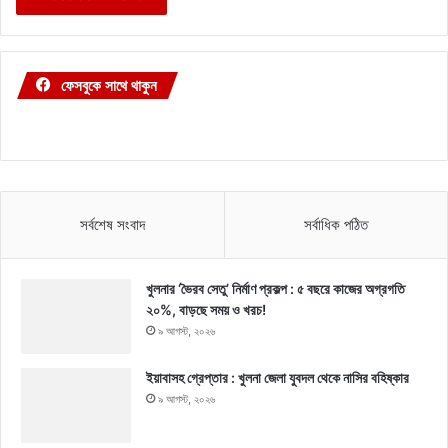
ফেসবুকে সাথে থাকুন
সর্বশেষ সংবাদ
সর্বাধিক পঠিত
খুলনার ‘ভৈরব সেতু’ নির্মাণ প্রকল্প : ৫ বছরে কাজের অগ্রগতি
২০%, বাড়ছে সময় ও খরচ!
৯ আগস্ট, ২০২৬
ইয়াবাসহ গ্রেপ্তার : খুলনা জেলা যুবদল থেকে নাসির বহিষ্কার
৯ আগস্ট, ২০২৬