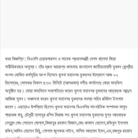
খবর বিজ্ঞপ্তি : বিএনপি চেয়ারপারসন ও সাবেক প্রধানমন্ত্রী বেগম খালেদা জিয়া
শারীরিকভাবে অসুস্থ। তাঁর দ্রুত আরোগ্য কামনায় বাংলাদেশ জাতীয়তাবাদী যুবদল কেন্দ্রীয়
সংসদ ঘোষিত কর্মসূচির অংশ হিসেবে খুলনা মহানগর যুবদলের উদ্যোগে আজ ০২
ডিসেম্বর, সোমবার বিকাল ৪:৩০ মিনিটে (আসরবাদ) দলীয় কার্যালয়ে দোয়া মাহফিল
অনুষ্ঠিত হয়। দোয়া মাহফিলে সভাপতিত্ব করেন খুলনা মহানগর যুবদলের আহ্বায়ক আব্দুল
আজিজ সুমন। সঞ্চালনা করেন খুলনা মহানগর যুবদলের সদস্য সচিব রবিউল ইসলাম
রুবেল। এছাড়াও উপস্থিত ছিলেন খুলনা মহানগর বিএনপির সাংগঠনিক সম্পাদক মাসুদ
পারভেজ বাবু, চৌধুরী হাসানুর রশিদ মিরাজ সহ খুলনা মহানগর যুবদলের যুগ্ন আহবায়ক
নেতৃবৃন্দ মোঃ সোহেল মোল্লা,মিজানুর রহমান মিজান,মোঃ কামাল হোসেন,রকিবুল ইসলাম
রকিব,আমিন হোসেন মিঠু, গোলাম জুলকার নাইন, নাসিম আহমেদ ইমন,এড,বজলুর রহমান