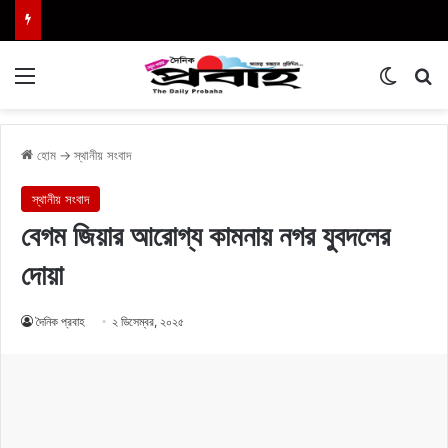
Menu
Switch
এখা
হোম
→
স্থানীয় সংবাদ
স্থানীয় সংবাদ
বেগম জিয়ার আরোগ্য কামনায় নগর যুবদলের
দোয়া
দৈনিক প্রবাহ
২ ডিসেম্বর, ২০২৫