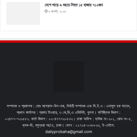
দেশে সাড়ে ৬ বছরে নিহত ১৫ হাজার ৭১২জন
৯ আগস্ট, ২০২৬
সম্পাদক ও প্রকাশক : মোঃ আশরাফ-উল-হক, নির্বাহী সম্পাদক এবং সি.ই.ও : এনামুল হক সাহেদ,
প্রধান কার্যালয় : প্রবাহ টাওয়ার, ৩ কে,ডি,এ এভিনিউ, খুলনা। বাণিজ্যিক বিভাগ :
০২৪৭৭-৭২২৫৫২. বার্তা বিভাগ : ০২-৪৭৭৭২০৫৩২। ঢাকা অফিস : হাউজ নং-২০১, রোড নং-৫,
ব্লক-ডি, বসুন্ধরা আ/এ, ঢাকা। ফোন : ০১৭১৪-০৩৮৮২৩, ই-মেইল:
dailyprobaha@gmail.com