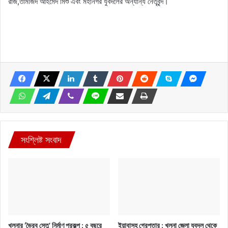
রাজ,তামজিদ আহমেদ মিশু এবং মহানগর যুবদলের অন্যান্য নেতৃবৃন্দ।
সংশ্লিষ্ট সংবাদ
খুলনার ‘ভৈরব সেতু’ নির্মাণ প্রকল্প : ৫ বছরে
ইয়াবাসহ গ্রেপ্তার : খুলনা জেলা যুবদল থেকে