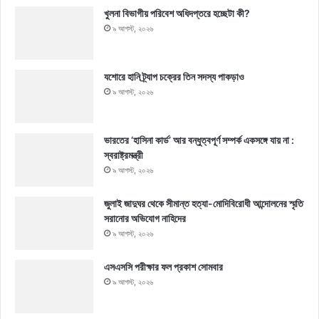
খুলনা বিভাগীয় পরিবেশ অধিদপ্তরে হচ্ছেটা কী?
৯ আগস্ট, ২০২৬
যশোরে হানি ট্র্যাপ চক্রের তিন সদস্য পাকড়াও
৯ আগস্ট, ২০২৬
ভারতের ‘হাসিনা কার্ড’ আর বন্ধুত্বপূর্ণ সম্পর্ক একসঙ্গে যায় না :
স্বরাষ্ট্রমন্ত্রী
৯ আগস্ট, ২০২৬
জুলাই জাদুঘর থেকে সীমান্ত হত্যা-মোদিবিরোধী আন্দোলনের স্মৃতি
সরানোর অভিযোগ নাহিদের
৯ আগস্ট, ২০২৬
এসএসসি পরীক্ষার ফল প্রকাশ সোমবার
৯ আগস্ট, ২০২৬