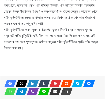
অ্যাপোলো, নুরুল হুদা পলাশ, খান রাকিবুল ইসলাম, খান সাইফুল ইসলাম, আলমগীর
হোসেন, সৈয়দ ইমরানসহ বিএনপি ও অঙ্গ-সহযোগী সংগঠনের নেতৃবৃন্দ। আলোচনা শেষে
শহীদ বুদ্ধিজীবীদের রুহের মাগফিরাত কামনা করে বিশেষ দোয়া ও মোনাজাত পরিচালনা
করেন মাওলানা মো. আবু নাঈম কাজী।
শহীদ বুদ্ধিজীবীদের স্মরণে খুলনায় বিএনপির শ্রদ্ধা: দিবসটির প্রথম প্রহরে খুলনার
গল্লামারী শহীদ বুদ্ধিজীবী স্মৃতিসৌধে মহানগর ও জেলা বিএনপি এবং অঙ্গ ও সহযোগী
সংগঠনের পক্ষ থেকে পুষ্পস্তবক অর্পণের মাধ্যমে শহীদ বুদ্ধিজীবীদের প্রতি গভীর শ্রদ্ধা
নিবেদন করা হয়।