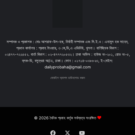
সম্পাদক ও প্রকাশক : মোঃ আশরাফ-উল-হক, নির্বাহী সম্পাদক এবং সি.ই.ও : এনামুল হক সাহেদ,
প্রধান কার্যালয় : প্রবাহ টাওয়ার, ৩ কে,ডি,এ এভিনিউ, খুলনা। বাণিজ্যিক বিভাগ :
০২৪৭৭-৭২২৫৫২. বার্তা বিভাগ : ০২-৪৭৭৭২০৫৩২। ঢাকা অফিস : হাউজ নং-২০১, রোড নং-৫,
ব্লক-ডি, বসুন্ধরা আ/এ, ঢাকা। ফোন : ০১৭১৪-০৩৮৮২৩, ই-মেইল:
dailyprobaha@gmail.com
মোবাইল অ্যাপস ডাউনলোড করুন
© 2026 দৈনিক প্রবাহ কর্তৃক সর্বস্বত্ব সংরক্ষিত
Facebook
X
YouTube