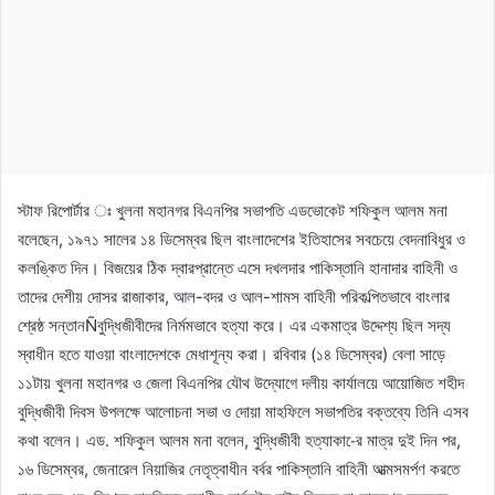
স্টাফ রিপোর্টার ঃ খুলনা মহানগর বিএনপির সভাপতি এডভোকেট শফিকুল আলম মনা
বলেছেন, ১৯৭১ সালের ১৪ ডিসেম্বর ছিল বাংলাদেশের ইতিহাসের সবচেয়ে বেদনাবিধুর ও
কলঙ্কিত দিন। বিজয়ের ঠিক দ্বারপ্রান্তে এসে দখলদার পাকিস্তানি হানাদার বাহিনী ও
তাদের দেশীয় দোসর রাজাকার, আল-বদর ও আল-শামস বাহিনী পরিকল্পিতভাবে বাংলার
শ্রেষ্ঠ সন্তানÑবুদ্ধিজীবীদের নির্মমভাবে হত্যা করে। এর একমাত্র উদ্দেশ্য ছিল সদ্য
স্বাধীন হতে যাওয়া বাংলাদেশকে মেধাশূন্য করা। রবিবার (১৪ ডিসেম্বর) বেলা সাড়ে
১১টায় খুলনা মহানগর ও জেলা বিএনপির যৌথ উদ্যোগে দলীয় কার্যালয়ে আয়োজিত শহীদ
বুদ্ধিজীবী দিবস উপলক্ষে আলোচনা সভা ও দোয়া মাহফিলে সভাপতির বক্তব্যে তিনি এসব
কথা বলেন। এড. শফিকুল আলম মনা বলেন, বুদ্ধিজীবী হত্যাকা-ের মাত্র দুই দিন পর,
১৬ ডিসেম্বর, জেনারেল নিয়াজির নেতৃত্বাধীন বর্বর পাকিস্তানি বাহিনী আত্মসমর্পণ করতে