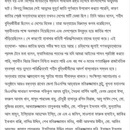
বাধ্য হয় এবং বিশ্বের মানচিত্রে স্বাধীন সার্বভৌম রাষ্ট্র হিসেবে বাংলাদেশের অভ্যুদয়
ঘটে। কিন্তু বিজয়ের সেই আনন্দের মুহূর্ত জাতি পূর্ণভাবে উপভোগ করতে পারেনি, কারণ
জাতির শ্রেষ্ঠ সন্তানদের রক্তে তখনও দেশের মাটি ভেজা ছিল। তিনি আরও বলেন, শহীদ
বুদ্ধিজীবীরা ছিলেন এ দেশের বিবেক। তারা অন্যায়ের বিরুদ্ধে কলম ধরেছিলেন,
স্বাধীনতার পক্ষে অবস্থান নিয়েছিলেন এবং দেশপ্রেমে উদ্বুদ্ধ হয়ে জাতির পাশে
দাঁড়িয়েছিলেন। সে কারণেই হানাদার বাহিনী পরিকল্পিতভাবে তাদের হত্যা করে। এই
হত্যাকা- আজও জাতির হৃদয়ে গভীর ক্ষত হয়ে আছে। চব্বিশের জুলাই গণঅভ্যুত্থানের
প্রসঙ্গ টেনে মনা বলেন, ফ্যাসিবাদের পতনের পর যদি আমরা আইনের শাসন প্রতিষ্ঠা করতে
পারি, স্বাধীন বিচার বিভাগ নিশ্চিত করতে পারি এবং বহু পথ ও মতের গণতান্ত্রিক রাজনৈতিক
ব্যবস্থা গড়ে তুলতে পারিÑতবেই শহীদ বুদ্ধিজীবীদের আদর্শ বাস্তবায়ন সম্ভব হবে।
অন্যথায় তাদের আত্মত্যাগ শুধু স্মৃতির পাতায় সীমাবদ্ধ থাকবে। সংক্ষিপ্ত আলোচনায় ও
অনুষ্ঠানে আরও বক্তব্য রাখেন জেলা বিএনপির আহ্বায়ক মনিরুজ্জামান মন্টু, খুলনা মহানগর
বিএনপির সাধারণ সম্পাদক শফিকুল আলম তুহিন, সৈয়দা নার্গিস আলী, বেগম রেহানা ঈসা,
বদরুল আনাম খান, মাসুদ পারভেজ বাবু, চৌধুরী হাসানুর রশিদ মিরাজ, আবু সাঈদ শেখ, মো.
মুজিবর রহমান, আখতারুজ্জামান তালুকদার সজীব, মো. শফিকুল ইসলাম শফি, মুন্তাসির
আল মামুন, ইস্তিয়াক আহম্মেদ ইস্তি, কে এম এ জলিল, মাওলানা ফারুক হুসাইন, জাকির
ইকবাল বাপ্পি, নাসির উদ্দিন, শেখ মনিরুজ্জামান মনির, গাজী আফসার উদ্দীন, মো. আমিন
আহমেদ, জামাল তালুকদার, ইসতিয়াক উদ্দিন লাভলু, মনিরুজ্জামান মনি, ইয়াজুল ইসলাম