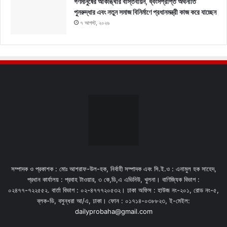
গণমানুষের আকাঙ্খার বাস্তবায়ন, ধ্বংসপ্রাপ্ত অর্থনীতি
পুনরুদ্ধার এবং নতুন সমাজ বিনির্মাণে প্রধানমন্ত্রী কাজ করে যাচ্ছেন
৭ আগস্ট, ২০২৬
সম্পাদক ও প্রকাশক : মোঃ আশরাফ-উল-হক, নির্বাহী সম্পাদক এবং সি.ই.ও : এনামুল হক সাহেদ,
প্রধান কার্যালয় : প্রবাহ টাওয়ার, ৩ কে,ডি,এ এভিনিউ, খুলনা। বাণিজ্যিক বিভাগ :
০২৪৭৭-৭২২৫৫২. বার্তা বিভাগ : ০২-৪৭৭৭২০৫৩২। ঢাকা অফিস : হাউজ নং-২০১, রোড নং-৫,
ব্লক-ডি, বসুন্ধরা আ/এ, ঢাকা। ফোন : ০১৭১৪-০৩৮৮২৩, ই-মেইল:
dailyprobaha@gmail.com