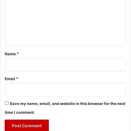
m
m
e
n
t
*
Name
*
Email
*
Save my name, email, and website in this browser for the next
time I comment.