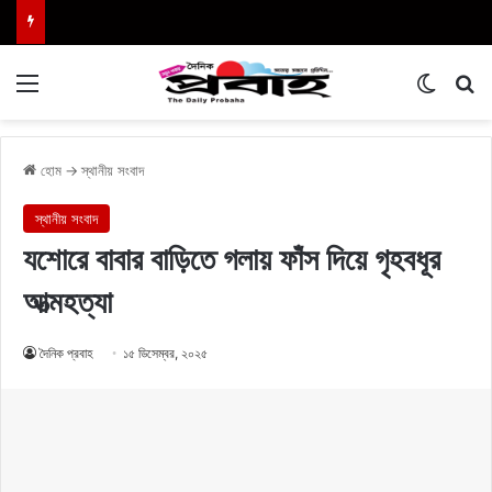
Menu
Switch
এখা
হোম
→
স্থানীয় সংবাদ
স্থানীয় সংবাদ
যশোরে বাবার বাড়িতে গলায় ফাঁস দিয়ে গৃহবধূর
আত্মহত্যা
দৈনিক প্রবাহ
১৫ ডিসেম্বর, ২০২৫