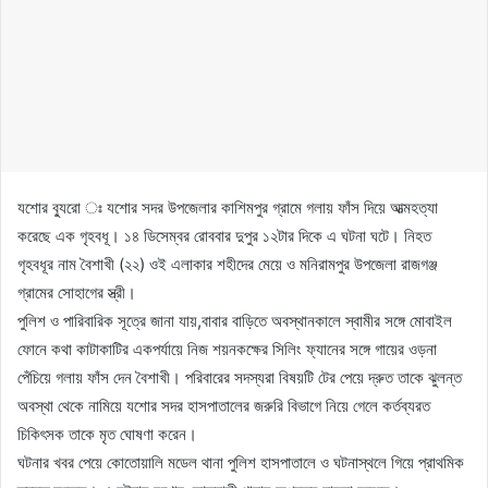
যশোর ব্যুরো ঃ যশোর সদর উপজেলার কাশিমপুর গ্রামে গলায় ফাঁস দিয়ে আত্মহত্যা
করেছে এক গৃহবধূ। ১৪ ডিসেম্বর রোববার দুপুর ১২টার দিকে এ ঘটনা ঘটে। নিহত
গৃহবধূর নাম বৈশাখী (২২) ওই এলাকার শহীদের মেয়ে ও মনিরামপুর উপজেলা রাজগঞ্জ
গ্রামের সোহাগের স্ত্রী।
পুলিশ ও পারিবারিক সূত্রে জানা যায়,বাবার বাড়িতে অবস্থানকালে স্বামীর সঙ্গে মোবাইল
ফোনে কথা কাটাকাটির একপর্যায়ে নিজ শয়নকক্ষের সিলিং ফ্যানের সঙ্গে গায়ের ওড়না
পেঁচিয়ে গলায় ফাঁস দেন বৈশাখী। পরিবারের সদস্যরা বিষয়টি টের পেয়ে দ্রুত তাকে ঝুলন্ত
অবস্থা থেকে নামিয়ে যশোর সদর হাসপাতালের জরুরি বিভাগে নিয়ে গেলে কর্তব্যরত
চিকিৎসক তাকে মৃত ঘোষণা করেন।
ঘটনার খবর পেয়ে কোতোয়ালি মডেল থানা পুলিশ হাসপাতালে ও ঘটনাস্থলে গিয়ে প্রাথমিক