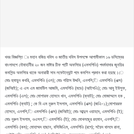
খবর বিজ্ঞপ্তি ঃ মহান বজিয় দবিস ও জাতীয় দবিস উপলক্ষে আগামীকাল ১৬ ডসিম্বের
বাংলাদশে নৌবাহনিীর ২০ জন মাষ্টার চীফ পটেি অফসিার (এমসপিওি) পদর্মযাদার জুনয়ির
কমশিন্ড অফসিার থকেে অনারারী সাব লফেটন্যোন্ট পদে কমশিন প্রদান করা হয়ছে।ে
মোঃ হুমায়ুন কবরি, এমসপিওি (এল); মোঃ গয়িাস উদ্দনি, এনপপি,ি এমসপিওি (এক্স)
(জআিই); এ এস এম জামউিল আজমি, এমসপিওি (মডে) (আইসএি); মোঃ আবু ইউসুফ,
এমসপিওি (এল); মোঃ মোশারফ হোসনে খান, এমসপিওি (ক্যাট); মোঃ মোজাম্মলে হক ,
এমসপিওি (ক্যাট) ; কে বি এম নূরুল ইসলাম, এমসপিওি (এক্স) (জএি-১);মোশাররফ
হোসনে, এনপপি,ি এমসপিওি (এক্স) (জআিই); মোঃ আব্দুল ওয়াহদে, এমসপিওি (ই);
মোঃ নুরুল ইসলাম, ওএসপ,ি এমসপিওি (ই); মোঃ মোখলছেুর রহমান, এনপপি,ি
এমসপিওি (কম); মোহাম্মদ হাছান, বসিজিএিম, এমসপিওি (রগে); সয়ৈদ খালদে রানা,