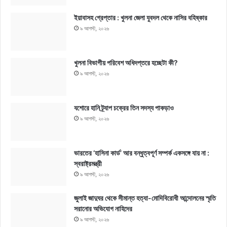
ইয়াবাসহ গ্রেপ্তার : খুলনা জেলা যুবদল থেকে নাসির বহিষ্কার
৯ আগস্ট, ২০২৬
খুলনা বিভাগীয় পরিবেশ অধিদপ্তরে হচ্ছেটা কী?
৯ আগস্ট, ২০২৬
যশোরে হানি ট্র্যাপ চক্রের তিন সদস্য পাকড়াও
৯ আগস্ট, ২০২৬
ভারতের ‘হাসিনা কার্ড’ আর বন্ধুত্বপূর্ণ সম্পর্ক একসঙ্গে যায় না :
স্বরাষ্ট্রমন্ত্রী
৯ আগস্ট, ২০২৬
জুলাই জাদুঘর থেকে সীমান্ত হত্যা-মোদিবিরোধী আন্দোলনের স্মৃতি
সরানোর অভিযোগ নাহিদের
৯ আগস্ট, ২০২৬