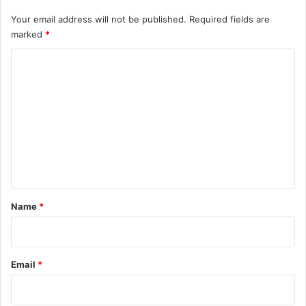
Your email address will not be published.
Required fields are
marked
*
C
o
m
m
e
n
t
*
Name
*
Email
*