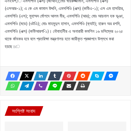
এনইউপ,ি এমসপিওি (এক্স) (জআিই);মোঃ খায়রুজ্জামান, এমসপিওি (এক্স)
(এসআর-১); এ কে এম কামাল উদ্দনি, এমসপিওি (এক্স) (কউিএ-১); এস এম হাসয়িার,
এমসপিওি (এস); মুহাম্মদ র্মোশদে আলম মীর, এমসপিওি (আর); মোঃ আয়নাল হক ভূঞা,
এমসপিওি (মডে) (ওটএি); মোঃ মাহমুদুল হাসান, এমসপিওি (ক্যাট); হারুন অর রশদি,
এমসপিওি (এক্স) (কউিআরপ-ি১)। নৌবাহনিীর এ অনারারী কমশিন ১৬ ডসিম্বের ২০২৫
থকেে র্কাযকর হবে বলে প্রতরিক্ষা মন্ত্রণালয় হতে জারীকৃত প্রজ্ঞাপনে উল্লখে করা
হয়ছে।ে
সংশ্লিষ্ট সংবাদ