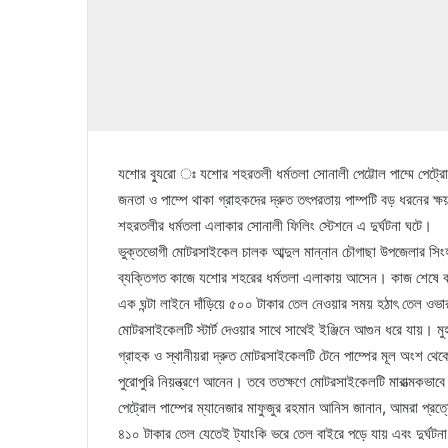
যশোর ব্যুরো ঃ যশোর শহরতলী ধর্মতলা সোনালী পেট্টোল পাম্মে পেট্
জনতা ও পাম্পে থাকা গ্রাহকদের দ্রুত তৎপরতায় পাম্পটি বড় ধরনের ক্ষ
শহরতলীর ধর্মতলা এলাকার সোনালী ফিলিং স্টেশনে এ দুর্ঘটনা ঘটে।
ভুক্তভোগী মোটরসাইকেল চালক আব্দুল মান্নান চৌগাছা উপজেলার সিংহঝ
ব্যক্তিগত কাজে যশোর শহরের ধর্মতলা এলাকায় আসেন। কাজ শেষে বাড়
এক ঘন্টা লাইনে দাঁড়িয়ে ৫০০ টাকার তেল নেওয়ার সময় হঠাৎ তেল ওভ
মোটরসাইকেলটি স্টার্ট দেওয়ার সাথে সাথেই ইঞ্জিনে আগুন ধরে যায়। মু
গ্রাহক ও স্থানীয়রা দ্রুত মোটরসাইকেলটি টেনে পাম্পের মূল অংশ থেকে 
পুরোপুরি নিয়ন্ত্রণে আনেন। তবে ততক্ষণে মোটরসাইকেলটি মারাত্মকভাবে
পেট্রোল পাম্পের ম্যানেজার মাফুজুর রহমান আনিস জানান, আমরা প্র
৪১০ টাকার তেল যেতেই ট্যাংকি ভরে তেল বাইরে পড়ে যায় এবং দুর্ঘট