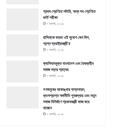
প্রথম শ্রেণিতে লটারি, অন্য সব শ্রেণিতে
ভর্তি পরীক্ষা
৭ আগস্ট, ২০২৬
হাসিনাকে ভারত এই সুযোগ কেন দিল,
প্রশ্ন স্বরাষ্ট্রমন্ত্রী’র
৭ আগস্ট, ২০২৬
ফ্যাসিবাদমুক্ত বাংলাদেশ এবং বৈষম্যহীন
সমাজ গড়ার প্রত্যয়
৭ আগস্ট, ২০২৬
গণমানুষের আকাঙ্খার বাস্তবায়ন,
ধ্বংসপ্রাপ্ত অর্থনীতি পুনরুদ্ধার এবং নতুন
সমাজ বিনির্মাণে প্রধানমন্ত্রী কাজ করে
যাচ্ছেন
৭ আগস্ট, ২০২৬