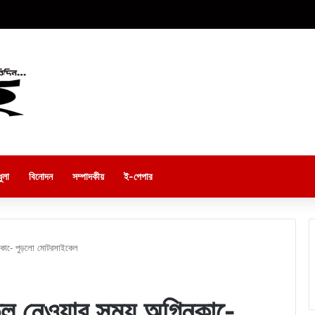
ুলা
বিনোদন
সম্পাদকীয়
ই-পেপার
িকা-ে পুড়লো মোটরসাইকেল
েল নেওয়ার সময় অগ্নিকা-ে