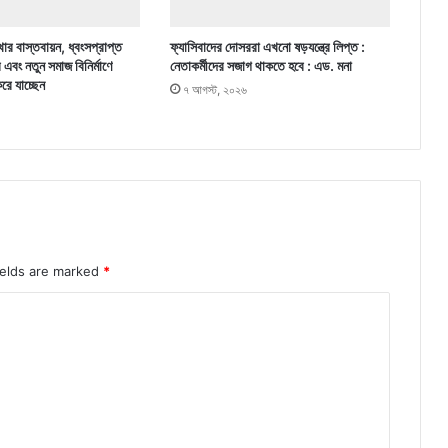
ার বাস্তবায়ন, ধ্বংসপ্রাপ্ত
ফ্যাসিবাদের দোসররা এখনো ষড়যন্ত্রে লিপ্ত :
র এবং নতুন সমাজ বিনির্মাণে
নেতাকর্মীদের সজাগ থাকতে হবে : এড. মনা
করে যাচ্ছেন
৭ আগস্ট, ২০২৬
ields are marked
*