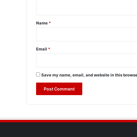
n
t
*
Name
*
Email
*
Save my name, email, and website in this browse