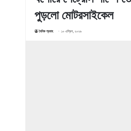
পুড়লো মোটরসাইকেল
দৈনিক প্রবাহ
১০ এপ্রিল, ২০২৬