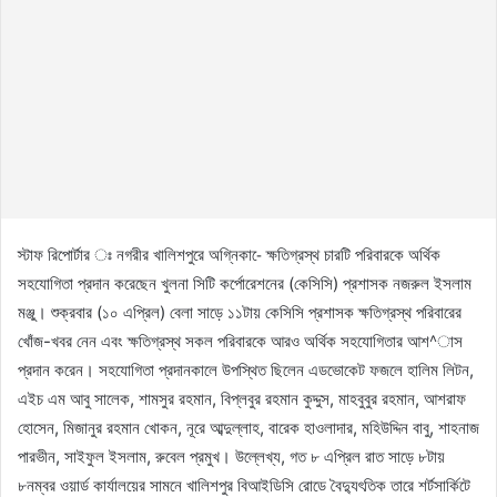
স্টাফ রিপোর্টার ঃ নগরীর খালিশপুরে অগ্নিকা-ে ক্ষতিগ্রস্থ চারটি পরিবারকে অর্থিক
সহযোগিতা প্রদান করেছেন খুলনা সিটি কর্পোরেশনের (কেসিসি) প্রশাসক নজরুল ইসলাম
মঞ্জু। শুক্রবার (১০ এপ্রিল) বেলা সাড়ে ১১টায় কেসিসি প্রশাসক ক্ষতিগ্রস্থ পরিবারের
খোঁজ-খবর নেন এবং ক্ষতিগ্রস্থ সকল পরিবারকে আরও অর্থিক সহযোগিতার আশ^াস
প্রদান করেন। সহযোগিতা প্রদানকালে উপস্থিত ছিলেন এডভোকেট ফজলে হালিম লিটন,
এইচ এম আবু সালেক, শামসুর রহমান, বিপ্লবুর রহমান কুদ্দুস, মাহবুবুর রহমান, আশরাফ
হোসেন, মিজানুর রহমান খোকন, নূরে আব্দুল্লাহ, বারেক হাওলাদার, মহিউদ্দিন বাবু, শাহনাজ
পারভীন, সাইফুল ইসলাম, রুবেল প্রমুখ। উল্লেখ্য, গত ৮ এপ্রিল রাত সাড়ে ৮টায়
৮নম্বর ওয়ার্ড কার্যালয়ের সামনে খালিশপুর বিআইডিসি রোডে বৈদ্যুৎতিক তারে শর্টসার্কিটে