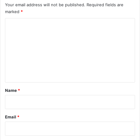
Your email address will not be published.
Required fields are
marked
*
C
o
m
m
e
n
t
*
Name
*
Email
*