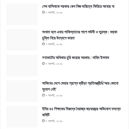
শেখ হাসিনাকে সরকার কেন নিজ দায়িত্বে ফিরিয়ে আনছে না
৭ আগস্ট, ২০২৬
সংঘাত হলে এবার পাকিস্তানের পাশে সউদী ও তুরস্ক : মক্কা
চুক্তি নিয়ে উদ্বেগে ভারত
৭ আগস্ট, ২০২৬
গণভোটের অধিকার চুরি করেছে সরকার : নাহিদ ইসলাম
৭ আগস্ট, ২০২৬
সাকিবের দেশে ফেরার প্রশ্নে ক্রীড়া প্রতিমন্ত্রীÑ‘আর কোনো
সুযোগ নেই’
৭ আগস্ট, ২০২৬
ইবির ৪৪ শিক্ষকের বিরুদ্ধে নৈরাজ্য ষড়যন্ত্রের অভিযোগ তদন্তে
কমিটি
৭ আগস্ট, ২০২৬