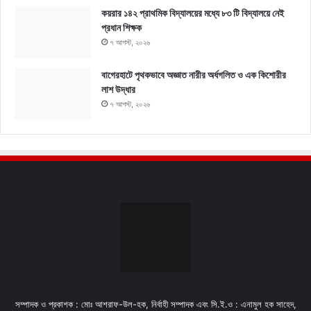
কয়রার ১৪২ প্রাথমিক বিদ্যালয়ের মধ্যে ৮৩ টি বিদ্যালয়ে নেই
প্রধান শিক্ষক
৭ আগস্ট, ২০২৬
বাগেরহাটে পৃথকভাবে অজ্ঞাত নারীর অর্ধগলিত ও এক কিশোরীর
লাশ উদ্ধার
৭ আগস্ট, ২০২৬
সম্পাদক ও প্রকাশক : মোঃ আশরাফ-উল-হক, নির্বাহী সম্পাদক এবং সি.ই.ও : এনামুল হক সাহেদ,