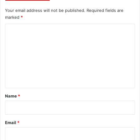
Your email address will not be published.
Required fields are
marked
*
C
o
m
m
e
n
t
*
Name
*
Email
*