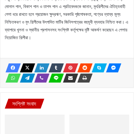
দোলাল পাল, বিকাশ পাল ও তাপস পাল এ প্রতিবেদককে জানান, মৃৎশিল্পীদের ঐতিহ্যবাহী
পেশা ধরে রাখতে হলে প্রয়োজন ক্ষুদ্রঋণ, সরকারি পৃষ্ঠপোষকতা, পণ্যের ন্যায্য মূল্য
নিশ্চিতকরণ ও মৃৎ শিল্পীদের উৎপাদিত মাটির জিনিসপত্রের বহুমূখী ব্যবহার নিশ্চিত করা। এ
ব্যাপারে খুলনা ও স্থানীয় প্রশাসনসহ সংশ্লিষ্ট কর্তৃপক্ষের দৃষ্টি আকর্ষণ করেছেন এ পেশায়
নিয়োজিত শিল্পীরা।
সংশ্লিষ্ট সংবাদ