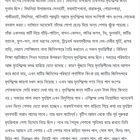
পাল বংশের লোকদের জীবিকা নির্বাহ হত। দিঘলিয়া উপজেলা একসময় মৃৎশিল্পের জন্য
সুনাম ছিল। দিঘলিয়া উপজেলার সেনহাটি, ফরমাইশখানা, বারাকপুর, গোয়ালপাড়া,
গাজীরহাট, দিঘলিয়া, পানিগাতি প্রভৃতি গ্রামে মৃতশিল্পের সাথে সংশ্লিষ্ট পাল বংশের লোকেরা
বসবাস করত। বর্তমানে অনেকেই তাঁদের পেশাে ছেড়ে দিয়ে অন্য পেশায় ঝুঁকে পড়েছে।
তাঁরা একসময় মাটি দিয়ে হাঁড়ি-পাতিল, বাসন-কোসন, পানির কলস, টব, ফুলদানি, মাটির
ব্যাংক, ফুল-ফল, নানা ধরণের খেলনা, হিন্দুধর্ম অবলম্বীদের নানা দেব-দেবীর মূর্তি, রসের
হাড়ি, দেয়াল শোপিজসহ নানা জিনিসপত্র তৈরি করতেন এ সকল মৃতশিল্পীরা। বিভিন্ন
শিক্ষা প্রতিষ্ঠানে শিখন সহায়ক উপকরণ হিসেবে মৃৎশিল্পের কদর ছিল। সময়ের পরিবর্তনে
আজ মৃতশিল্পের কদর হারিয়ে যেতে বসেছে। কারণ খুঁজতে গিয়ে মৃতশিল্পীদের সাথে আলাপ
করে জানা যায়, এখন মাটির জিনিসের পরিবর্তে প্লাস্টিক কিংবা চাচ জাতীয় জিনিসপত্র
মৃৎশিল্পের জায়গা দখল করে নিয়েছে। এখন আর মৃতশিল্পের পণ্য নিয়ে পাল বংশের
লোকজনকে ফেরি করতে দেখা যায় না। মৃৎশিল্পের জন্য মাটিও এখন টাকা দিয়ে কিনতে
হয়। সময়ের পালা বদলে মৃৎশিল্প এখন বিলুপ্তির পথে। এশিল্পের ওপর নিয়োজিত অনেকেই
এখন ভিন্ন পেশায় যেতে বাধ্য হচ্ছেন। ফরমাইশখানা পাল বাড়িতে গিয়ে কথা হয় মৃৎশিল্প
ব্যবসায়ী নারান পালের সাথে। তার বয়স ষাটোর্ধ্ব। বৃটিশ আমল থেকে তাঁর পূর্ব পুরুষরা
মৃৎশিল্পকে পেশা হিসেবে নিয়ে ছিল। শখে নয় পৈতৃক পেশাকে স্মৃতিময় করে রাখতে তিনি
এখনও আছেন এই পেশায়। এই পেশার সাথে জড়িত স্বপন পাল, সোম পাল, বিনয় পাল,
মিঠুন পাল, নিরাঞ্জন পাল, নিতাই পাল, গোপাল পাল, নেপাল পাল, মন্টু পাল, অরুণ পাল,