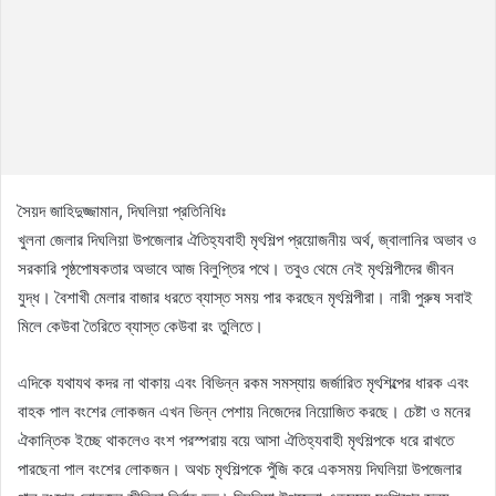
সৈয়দ জাহিদুজ্জামান, দিঘলিয়া প্রতিনিধিঃ
খুলনা জেলার দিঘলিয়া উপজেলার ঐতিহ্যবাহী মৃৎশিল্প প্রয়োজনীয় অর্থ, জ্বালানির অভাব ও
সরকারি পৃষ্ঠপোষকতার অভাবে আজ বিলুপ্তির পথে। তবুও থেমে নেই মৃৎশিল্পীদের জীবন
যুদ্ধ। বৈশাখী মেলার বাজার ধরতে ব্যাস্ত সময় পার করছেন মৃৎশিল্পীরা। নারী পুরুষ সবাই
মিলে কেউবা তৈরিতে ব্যাস্ত কেউবা রং তুলিতে।
এদিকে যথাযথ কদর না থাকায় এবং বিভিন্ন রকম সমস্যায় জর্জারিত মৃৎশিল্পের ধারক এবং
বাহক পাল বংশের লোকজন এখন ভিন্ন পেশায় নিজেদের নিয়োজিত করছে। চেষ্টা ও মনের
ঐকান্তিক ইচ্ছে থাকলেও বংশ পরস্পরায় বয়ে আসা ঐতিহ্যবাহী মৃৎশিল্পকে ধরে রাখতে
পারছেনা পাল বংশের লোকজন। অথচ মৃৎশিল্পকে পুঁজি করে একসময় দিঘলিয়া উপজেলার