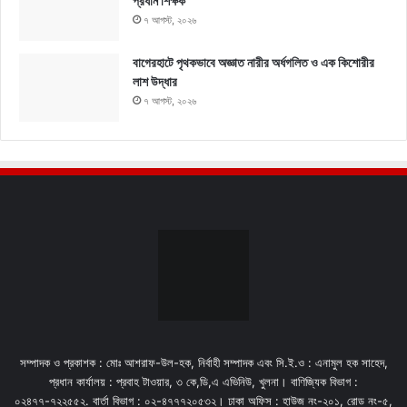
প্রধান শিক্ষক
৭ আগস্ট, ২০২৬
বাগেরহাটে পৃথকভাবে অজ্ঞাত নারীর অর্ধগলিত ও এক কিশোরীর
লাশ উদ্ধার
৭ আগস্ট, ২০২৬
সম্পাদক ও প্রকাশক : মোঃ আশরাফ-উল-হক, নির্বাহী সম্পাদক এবং সি.ই.ও : এনামুল হক সাহেদ,
প্রধান কার্যালয় : প্রবাহ টাওয়ার, ৩ কে,ডি,এ এভিনিউ, খুলনা। বাণিজ্যিক বিভাগ :
০২৪৭৭-৭২২৫৫২. বার্তা বিভাগ : ০২-৪৭৭৭২০৫৩২। ঢাকা অফিস : হাউজ নং-২০১, রোড নং-৫,