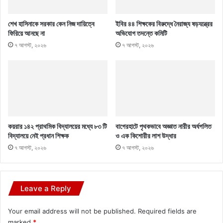
শেখ হাসিনাকে সরকার কেন নিজ দায়িত্বে
ইবির ৪৪ শিক্ষকের বিরুদ্ধে নৈরাজ্য ষড়যন্ত্রের
ফিরিয়ে আনছে না
অভিযোগ তদন্তে কমিটি
৭ আগস্ট, ২০২৬
৭ আগস্ট, ২০২৬
কয়রার ১৪২ প্রাথমিক বিদ্যালয়ের মধ্যে ৮৩ টি
বাগেরহাটে পৃথকভাবে অজ্ঞাত নারীর অর্ধগলিত
বিদ্যালয়ে নেই প্রধান শিক্ষক
ও এক কিশোরীর লাশ উদ্ধার
৭ আগস্ট, ২০২৬
৭ আগস্ট, ২০২৬
Leave a Reply
Your email address will not be published.
Required fields are
marked
*