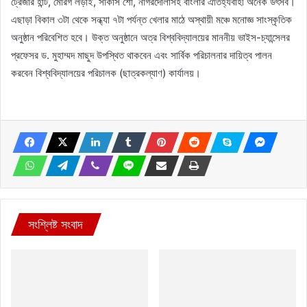
ট্রেজার হান্ট, মোরগ লড়াই, সার্কাস শো, নাগরদোলাসহ বাংলার ঐতিহ্যবাহী অনেক উৎসব।
এছাড়া বিকাল ৩টা থেকে সন্ধ্যা ৭টা পর্যন্ত খেলার মাঠে অস্থায়ী মঞ্চে মনোজ্ঞ সাংস্কৃতিক
অনুষ্ঠান পরিবেশিত হবে। উক্ত অনুষ্ঠানে অত্র বিশ্ববিদ্যালয়ের মাননীয় ভাইস-চ্যান্সেলর
প্রফেসর ড. মুহাম্মদ মাছুদ উপস্থিত থাকবেন এবং সার্বিক পরিচালনার দায়িত্ব পালন
করবেন বিশ্ববিদ্যালয়ের পরিচালক (ছাত্রকল্যাণ) কার্যালয়।
সংশ্লিষ্ট সংবাদ