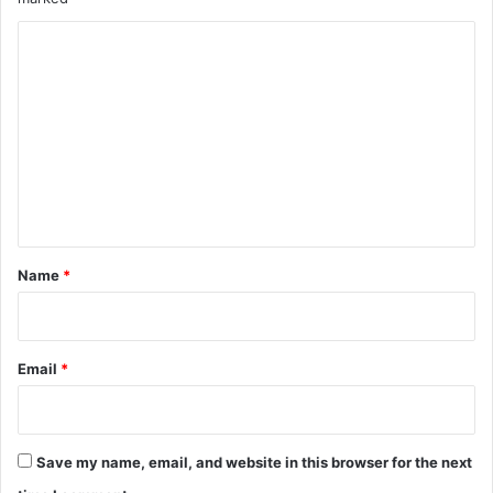
C
o
m
m
e
n
t
*
Name
*
Email
*
Save my name, email, and website in this browser for the next