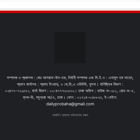
সম্পাদক ও প্রকাশক : মোঃ আশরাফ-উল-হক, নির্বাহী সম্পাদক এবং সি.ই.ও : এনামুল হক সাহেদ,
প্রধান কার্যালয় : প্রবাহ টাওয়ার, ৩ কে,ডি,এ এভিনিউ, খুলনা। বাণিজ্যিক বিভাগ :
০২৪৭৭-৭২২৫৫২. বার্তা বিভাগ : ০২-৪৭৭৭২০৫৩২। ঢাকা অফিস : হাউজ নং-২০১, রোড নং-৫,
ব্লক-ডি, বসুন্ধরা আ/এ, ঢাকা। ফোন : ০১৭১৪-০৩৮৮২৩, ই-মেইল:
dailyprobaha@gmail.com
মোবাইল অ্যাপস ডাউনলোড করুন