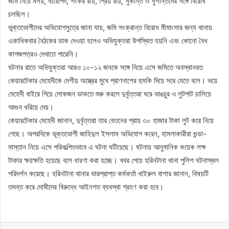
জমি নিয়ে মলয়, ধীরোপদ, শংকর রায়, প্রিয় রায়, সুকান্ত ও সুশান্তদের সঙ্গে বিরোধ
চলছিল।
ভুক্তভোগীদের অভিযোগসুত্রে জানা যায়, জমি সংক্রান্ত বিরোধ মীমাংসার জন্য থানায়
একাধিকবার বৈঠকের ডাক দেওয়া হলেও অভিযুক্তরা উপস্থিত হয়নি এবং কোনো বৈধ
কাগজপত্রও দেখাতে পারেনি।
ঘটনার রাতে অভিযুক্তরা আরও ১০-১২ জনকে সঙ্গে নিয়ে এসে জমিতে অবস্থানরত
কেয়ারটেকার মেহেদীকে দেশীয় অস্ত্রের মুখে প্রাণনাশের হুমকি দিয়ে সরে যেতে বলে। ভয়ে
মেহেদী বাইরে গিয়ে লোকজন ডাকতে শুরু করলে দুর্বৃত্তরা ঘরে ভাঙচুর ও লুটপাট চালিয়ে
আগুন ধরিয়ে দেয়।
কেয়ারটেকার মেহেদী জানান, দুর্বৃত্তরা তার বেতনের প্রায় ৩০ হাজার টাকা লুট করে নিয়ে
গেছে। অপরদিকে ভূক্তভোগী জাহিদুল ইসলাম অভিযোগ করেন, হামলাকারীরা গুন্ডা-
মাস্তান নিয়ে এসে পরিকল্পিতভাবে এ ঘটনা ঘটিয়েছে। ঘটনায় আনুমানিক কয়েক লক্ষ
টাকার ক্ষয়ক্ষতি হয়েছে বলে ধারণা করা হচ্ছে। খবর পেয়ে হরিনটানা থানা পুলিশ ঘটনাস্থল
পরিদর্শন করেছে। হরিনটানা থানার ভারপ্রাপ্ত কর্মকর্তা খাইরুল বাশার জানান, বিষয়টি
তদন্ত করে দোষীদের বিরুদ্ধে আইনগত ব্যবস্থা গ্রহণ করা হবে।