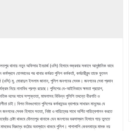
দৌলতপুর থানায় নতুন অফিসার ইনচার্জ (ওসি) হিসাবে শুক্রবার সকালে আনুষ্ঠানিক ভাবে
্মস্থলে যোগদানের পর থানার কর্মরত পুলিশ কর্মকর্তা, কর্মচারীবৃন্দ তাকে ফুলেল
র্তা (ওসি) মু. মোরাদুল ইসলাম জানান, পুলিশ জনগনের সেবক। জনগনের সেবা প্রদান
যক্রম নিয়ে নানাবিধ প্রশ্ন রয়েছে। পুলিশের বে-আইনিভাবে ক্ষমতা প্রয়োগ,
ৈতিক দলের সাথে সম্পৃক্ততা, মামলাসহ বিভিন্ন পুলিশি তদন্তে ধীরগতি ও
া চাই। বিগত দিনগুলোতে পুলিশের কর্মকান্ডের ব্যাপারে সাধারন মানুষের যে
জনগনের সেবক হিসাবে সততা, নিষ্ঠা ও দায়িত্বের সাথে অর্পিত দায়িত্বপালন করতে
ব্বোচ চেষ্টা থাকবে দৌলতপুর থানাকে যেন জনগনের ভরসাস্থল হিসাবে গড়ে তুলতে
, মাদকের বিরুদ্ধে কঠোর অবস্থানে থাকবে পুলিশ। পাশাপাশি কেবলমাত্র মাদক নয়