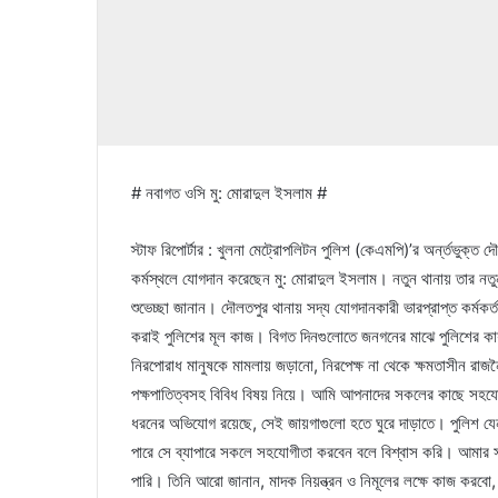
# নবাগত ওসি মু: মোরাদুল ইসলাম #
স্টাফ রিপোর্টার : খুলনা মেট্রোপলিটন পুলিশ (কেএমপি)’র অর্ন্তভুক্ত 
কর্মস্থলে যোগদান করেছেন মু: মোরাদুল ইসলাম। নতুন থানায় তার নতুন কর
শুভেচ্ছা জানান। দৌলতপুর থানায় সদ্য যোগদানকারী ভারপ্রাপ্ত কর্মক
করাই পুলিশের মূল কাজ। বিগত দিনগুলোতে জনগনের মাঝে পুলিশের কার্
নিরপোরাধ মানুষকে মামলায় জড়ানো, নিরপেক্ষ না থেকে ক্ষমতাসীন রাজন
পক্ষপাতিত্বসহ বিবিধ বিষয় নিয়ে। আমি আপনাদের সকলের কাছে সহযোগীত
ধরনের অভিযোগ রয়েছে, সেই জায়গাগুলো হতে ঘুরে দাড়াতে। পুলিশ যেন 
পারে সে ব্যাপারে সকলে সহযোগীতা করবেন বলে বিশ্বাস করি। আমার সর্
পারি। তিনি আরো জানান, মাদক নিয়ন্ত্রন ও নিমূলের লক্ষে কাজ করবো