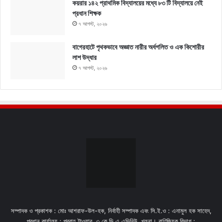
কয়রার ১৪২ প্রাথমিক বিদ্যালয়ের মধ্যে ৮৩ টি বিদ্যালয়ে নেই
প্রধান শিক্ষক
৭ আগস্ট, ২০২৬
বাগেরহাটে পৃথকভাবে অজ্ঞাত নারীর অর্ধগলিত ও এক কিশোরীর
লাশ উদ্ধার
৭ আগস্ট, ২০২৬
সম্পাদক ও প্রকাশক : মোঃ আশরাফ-উল-হক, নির্বাহী সম্পাদক এবং সি.ই.ও : এনামুল হক সাহেদ,
প্রধান কার্যালয় : প্রবাহ টাওয়ার, ৩ কে,ডি,এ এভিনিউ, খুলনা। বাণিজ্যিক বিভাগ :