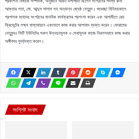
প্রকাশনা বিষয়ক সম্পাদক, অনুষ্ঠানে আরও উপস্থিত ছিলেন সংগঠনের সদস্য রুনা
আক্তার লতা, মো. আব্দুস সালাম সহ অন্যান্য জ্যেষ্ঠ নেতৃবৃন্দ। শুভেচ্ছা বিনিময়কালে
প্রশাসক মহোদয় সংগঠনের মানবিক কার্যক্রমের প্রশংসা করেন এবং আগামীতে রেড
ক্রিসেন্টের লক্ষ্য বাস্তবায়নে একযোগে কাজ করার আশাবাদ ব্যক্ত করেন। ফোরামের
নেতৃবৃন্দও সিটি ইউনিটের সকল উন্নয়নমূলক ও সেবামূলক কাজে নিরলসভাবে কাজ করার
অঙ্গীকার পুনর্ব্যক্ত করেন।
সংশ্লিষ্ট সংবাদ