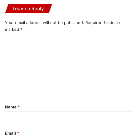
Leave a Reply
Your email address will not be published.
Required fields are
marked
*
C
o
m
m
e
n
t
*
Name
*
Email
*