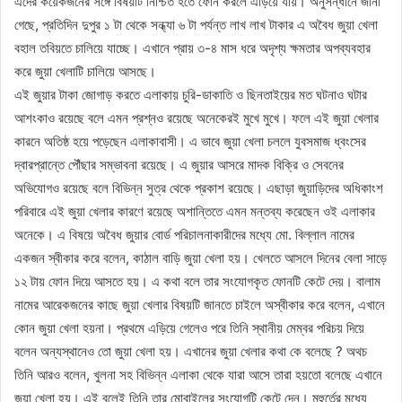
এদের কয়েকজনের সঙ্গে বিষয়টি নিশ্চিত হতে ফোন করলে এড়িয়ে যায়। অনুসন্ধানে জানা
গেছে, প্রতিদিন দুপুর ১ টা থেকে সন্ধ্যা ৬ টা পর্যন্ত লাখ লাখ টাকার এ অবৈধ জুয়া খেলা
বহাল তবিয়তে চালিয়ে যাচ্ছে। এখানে প্রায় ৩-৪ মাস ধরে অদৃশ্য ক্ষমতার অপব্যবহার
করে জুয়া খেলাটি চালিয়ে আসছে।
এই জুয়ার টাকা জোগাড় করতে এলাকায় চুরি-ডাকাতি ও ছিনতাইয়ের মত ঘটনাও ঘটার
আশংকাও রয়েছে বলে এমন প্রশ্নও রয়েছে অনেকেরই মুখে মুখে। ফলে এই জুয়া খেলার
কারনে অতিষ্ঠ হয়ে পড়েছেন এলাকাবাসী। এ ভাবে জুয়া খেলা চললে যুবসমাজ ধ্বংসের
দ্বারপ্রান্তে পৌঁছার সম্ভাবনা রয়েছে। এ জুয়ার আসরে মাদক বিক্রি ও সেবনের
অভিযোগও রয়েছে বলে বিভিন্ন সুত্র থেকে প্রকাশ রয়েছে। এছাড়া জুয়াড়িদের অধিকাংশ
পরিবারে এই জুয়া খেলার কারণে রয়েছে অশান্তিতে এমন মন্তব্য করেছেন ওই এলাকার
অনেকে। এ বিষয়ে অবৈধ জুয়ার বোর্ড পরিচালনাকারীদের মধ্যে মো. বিল্লাল নামের
একজন স্বীকার করে বলেন, কাঠাল বাড়ি জুয়া খেলা হয়। খেলতে আসলে দিনের বেলা সাড়ে
১২ টায় ফোন দিয়ে আসতে হয়। এ কথা বলে তার সংযোগকৃত ফোনটি কেটে দেয়। বালাম
নামের আরেকজনের কাছে জুয়া খেলার বিষয়টি জানতে চাইলে অস্বীকার করে বলেন, এখানে
কোন জুয়া খেলা হয়না। প্রথমে এড়িয়ে গেলেও পরে তিনি স্থানীয় মেম্বর পরিচয় দিয়ে
বলেন অন্যস্থানেও তো জুয়া খেলা হয়। এখানের জুয়া খেলার কথা কে বলেছে ? অথচ
তিনি আরও বলেন, খুলনা সহ বিভিন্ন এলাকা থেকে যারা আসে তারা হয়তো বলেছে এখানে
জুয়া খেলা হয়। এই বলেই তিনি তার মোবাইলের সংযোগটি কেটে দেন। মুহুর্তের মধ্যে