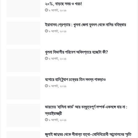
২০%, বাড়ছে সময় ও খরচ!
৯ আগস্ট, ২০২৬
ইয়াবাসহ গ্রেপ্তার : খুলনা জেলা যুবদল থেকে নাসির বহিষ্কার
৯ আগস্ট, ২০২৬
খুলনা বিভাগীয় পরিবেশ অধিদপ্তরে হচ্ছেটা কী?
৯ আগস্ট, ২০২৬
যশোরে হানি ট্র্যাপ চক্রের তিন সদস্য পাকড়াও
৯ আগস্ট, ২০২৬
ভারতের ‘হাসিনা কার্ড’ আর বন্ধুত্বপূর্ণ সম্পর্ক একসঙ্গে যায় না :
স্বরাষ্ট্রমন্ত্রী
৯ আগস্ট, ২০২৬
জুলাই জাদুঘর থেকে সীমান্ত হত্যা-মোদিবিরোধী আন্দোলনের স্মৃতি