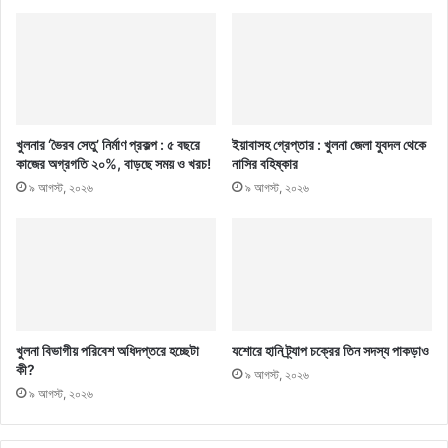
খুলনার ‘ভৈরব সেতু’ নির্মাণ প্রকল্প : ৫ বছরে
ইয়াবাসহ গ্রেপ্তার : খুলনা জেলা যুবদল থেকে
কাজের অগ্রগতি ২০%, বাড়ছে সময় ও খরচ!
নাসির বহিষ্কার
৯ আগস্ট, ২০২৬
৯ আগস্ট, ২০২৬
খুলনা বিভাগীয় পরিবেশ অধিদপ্তরে হচ্ছেটা
যশোরে হানি ট্র্যাপ চক্রের তিন সদস্য পাকড়াও
কী?
৯ আগস্ট, ২০২৬
৯ আগস্ট, ২০২৬