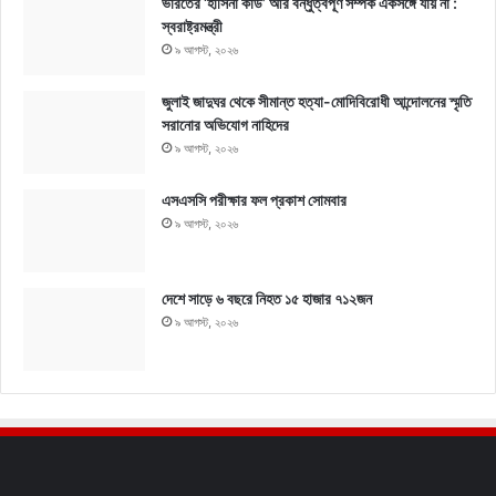
ভারতের ‘হাসিনা কার্ড’ আর বন্ধুত্বপূর্ণ সম্পর্ক একসঙ্গে যায় না :
স্বরাষ্ট্রমন্ত্রী
৯ আগস্ট, ২০২৬
জুলাই জাদুঘর থেকে সীমান্ত হত্যা-মোদিবিরোধী আন্দোলনের স্মৃতি
সরানোর অভিযোগ নাহিদের
৯ আগস্ট, ২০২৬
এসএসসি পরীক্ষার ফল প্রকাশ সোমবার
৯ আগস্ট, ২০২৬
দেশে সাড়ে ৬ বছরে নিহত ১৫ হাজার ৭১২জন
৯ আগস্ট, ২০২৬