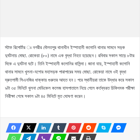
স্টাফ রিপোর্টার ঃ নগরীর দৌলতপুর থানাধীন ইস্পাহানী কলোনি থানার সামনে সড়ক
দুর্ঘটনায় মোছা. রোকেয়া (৮০) নামে এক বৃদ্ধা নিহত হয়েছেন। রবিবার সকাল সাড়ে ৮টার
দিকে এ দুর্ঘটনা ঘটে। তিনি ইস্পাহানী কলোনির বাসিন্দা। জানা যায়, ইস্পাহানী কলোনি
থানার সামনে খুলনা-যশোর মহাসড়ক পারাপারের সময় মোছা. রোকেয়া নামে ওই বৃদ্ধা
দ্রুতগামী সিএনজির ধাক্কায় গুরুতর আহত হন। পরে স্থানীয়রা তাকে উদ্ধার করে সকাল
৯টা ৩৫ মিনিটে খুলনা মেডিকেল কলেজ হাসপাতালে নিয়ে গেলে কর্তব্যরত চিকিৎসক পরীক্ষা
নিরীক্ষা শেষে সকাল ৯টা ৪৫ মিনিটে মৃত ঘোষণা করেন।