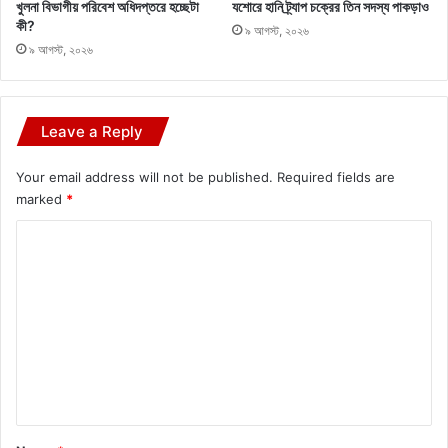
খুলনা বিভাগীয় পরিবেশ অধিদপ্তরে হচ্ছেটা
যশোরে হানি ট্র্যাপ চক্রের তিন সদস্য পাকড়াও
কী?
৯ আগস্ট, ২০২৬
৯ আগস্ট, ২০২৬
Leave a Reply
Your email address will not be published.
Required fields are
marked
*
C
o
m
m
e
n
t
*