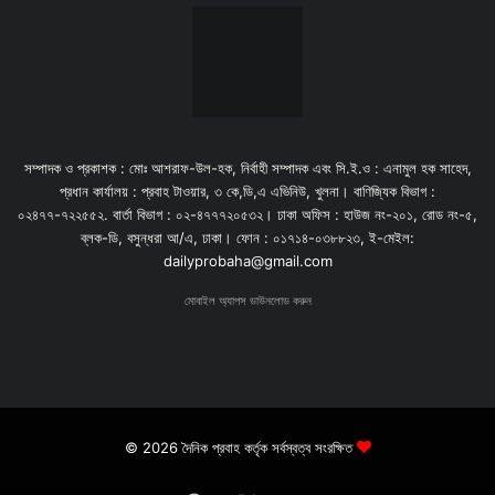
সম্পাদক ও প্রকাশক : মোঃ আশরাফ-উল-হক, নির্বাহী সম্পাদক এবং সি.ই.ও : এনামুল হক সাহেদ,
প্রধান কার্যালয় : প্রবাহ টাওয়ার, ৩ কে,ডি,এ এভিনিউ, খুলনা। বাণিজ্যিক বিভাগ :
০২৪৭৭-৭২২৫৫২. বার্তা বিভাগ : ০২-৪৭৭৭২০৫৩২। ঢাকা অফিস : হাউজ নং-২০১, রোড নং-৫,
ব্লক-ডি, বসুন্ধরা আ/এ, ঢাকা। ফোন : ০১৭১৪-০৩৮৮২৩, ই-মেইল:
dailyprobaha@gmail.com
মোবাইল অ্যাপস ডাউনলোড করুন
© 2026 দৈনিক প্রবাহ কর্তৃক সর্বস্বত্ব সংরক্ষিত