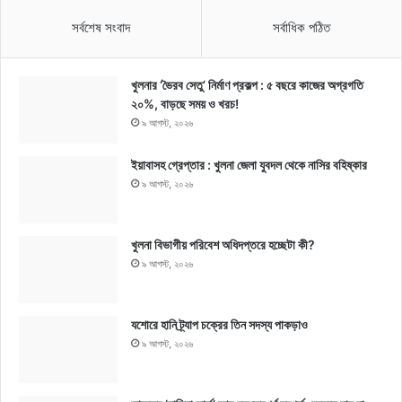
সর্বশেষ সংবাদ
সর্বাধিক পঠিত
খুলনার ‘ভৈরব সেতু’ নির্মাণ প্রকল্প : ৫ বছরে কাজের অগ্রগতি
২০%, বাড়ছে সময় ও খরচ!
৯ আগস্ট, ২০২৬
ইয়াবাসহ গ্রেপ্তার : খুলনা জেলা যুবদল থেকে নাসির বহিষ্কার
৯ আগস্ট, ২০২৬
খুলনা বিভাগীয় পরিবেশ অধিদপ্তরে হচ্ছেটা কী?
৯ আগস্ট, ২০২৬
যশোরে হানি ট্র্যাপ চক্রের তিন সদস্য পাকড়াও
৯ আগস্ট, ২০২৬