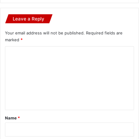
Leave a Reply
Your email address will not be published.
Required fields are
marked
*
C
o
m
m
e
n
t
*
Name
*