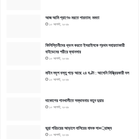
আজ আমি প্রাণেও মরতে পারতাম: মমতা
১০ আগস্ট, ২০২৬
ফিলিস্তিনীদের ধ্বংস করতে ইসরাইলকে প্রথম সহায়তাকারী
বাইডেনের শরীরে ক্যানসার
১০ আগস্ট, ২০২৬
মাইন সদৃশ বস্তু পড়ে আছে ২৪ ঘণ্টা : আসেনি নিষ্ক্রিয়কারী দল
১০ আগস্ট, ২০২৬
দাকোপের পানখালীতে সম্ভাবনার নতুন দুয়ার
১০ আগস্ট, ২০২৬
ভুয়া পরিচয়ের আড়ালে নাসিরের মাদক সা¤্রাজ্য
১০ আগস্ট, ২০২৬