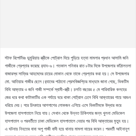
স্টাফ রিপোর্টারঃ ডুমুরিয়ায় স্ত্রীকে পেট্রোল দিয়ে পুড়িয়ে হত্যা মামলার প্রধান আসামি জনি
গাজীকে গ্রেপ্তার করেছে র‌্যাব-৬। গতকাল শনিবার রাত ৮টার দিকে উপজেলার কাঁঠালতলা
বাজারস্থ সাব্বির আহমেদের চায়ের দোকান থেকে তাকে গ্রেপ্তার করা হয়। সে উপজেলার
মো. আতিয়ার গাজীর ছেলে।র‌্যাবের পাঠানো প্রেসবিজ্ঞপ্তির মাধ্যমে জানা গেছে, ভিকটিম
বিথি আক্তার ও জনি গাজী সম্পর্কে স্বামী-স্ত্রী। চলতি বছরের ৫ মে পারিবারিক কলহের
জের ধরে কথা কাটাকাটির এক পর্যায়ে ঘরে থাকা পেট্রোল ঢেলে বিথি আক্তারের গায়ে আগুন
ধরিয়ে দেয়। পরে চিৎকারে আশপাশের লোকজন এগিয়ে এসে ভিকটিমকে উদ্ধার করে
উপজেলা হাসপাতালে নিয়ে যায়। সেখান থেকে উন্নত চিকিৎসার জন্য খুলনা মেডিকেল
হাসপাতাল ও পরবর্তীতে ঢাকা মেডিকেল হাসপাতালে নেয়ার পর বিথি আক্তারের মৃত্যু হয়।
এ ঘটনায় নিহতের বাবা অপু গাজী বাদী হয়ে থানায় মামলা দায়ের করেন। পরবর্তী আইনানুগ