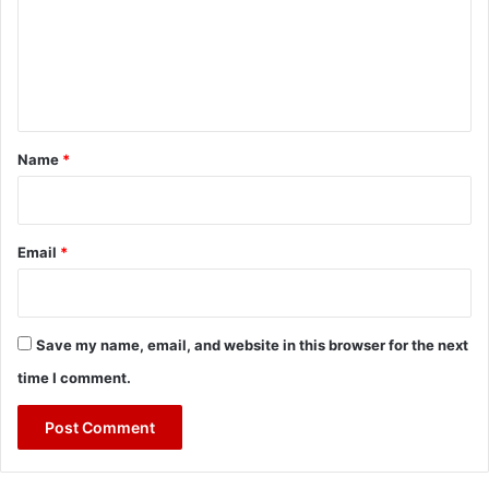
m
e
n
t
*
Name
*
Email
*
Save my name, email, and website in this browser for the next
time I comment.