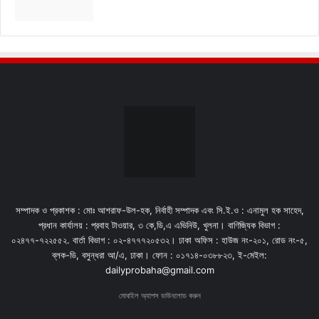
সম্পাদক ও প্রকাশক : মোঃ আশরাফ-উল-হক, নির্বাহী সম্পাদক এবং সি.ই.ও : এনামুল হক সাহেদ,
প্রধান কার্যালয় : প্রবাহ টাওয়ার, ৩ কে,ডি,এ এভিনিউ, খুলনা। বাণিজ্যিক বিভাগ :
০২৪৭৭-৭২২৫৫২. বার্তা বিভাগ : ০২-৪৭৭৭২০৫৩২। ঢাকা অফিস : হাউজ নং-২০১, রোড নং-৫,
ব্লক-ডি, বসুন্ধরা আ/এ, ঢাকা। ফোন : ০১৭১৪-০৩৮৮২৩, ই-মেইল:
dailyprobaha@gmail.com
মোবাইল অ্যাপস ডাউনলোড করুন