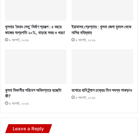
খুলনার ‘ভৈরব সেতু’ নির্মাণ প্রকল্প : ৫ বছরে
ইয়াবাসহ গ্রেপ্তার : খুলনা জেলা যুবদল থেকে
কাজের অগ্রগতি ২০%, বাড়ছে সময় ও খরচ!
নাসির বহিষ্কার
৯ আগস্ট, ২০২৬
৯ আগস্ট, ২০২৬
খুলনা বিভাগীয় পরিবেশ অধিদপ্তরে হচ্ছেটা
যশোরে হানি ট্র্যাপ চক্রের তিন সদস্য পাকড়াও
কী?
৯ আগস্ট, ২০২৬
৯ আগস্ট, ২০২৬
Leave a Reply