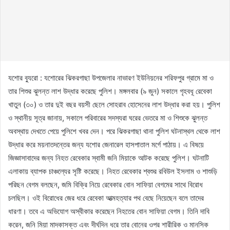
যশোর ব্যুরো : যশোরের ঝিকরগাছা উপজেলার নাভারণ ইউনিয়নের শরিফপুর গ্রামে মা ও
তার শিশুর ঝুলন্ত লাশ উদ্ধার করেছে পুলিশ। মঙ্গলবার (৯ জুন) সকালে গৃহবধূ রেবেকা
খাতুন (৩০) ও তার দুই বছর বয়সী ছেলে সোহরাব হোসেনের লাশ উদ্ধার করা হয়। পুলিশ
ও স্থানীয় সূত্র জানায়, সকালে পরিবারের সদস্যরা ঘরের ভেতরে মা ও শিশুকে ঝুলন্ত
অবস্থায় দেখতে পেয়ে পুলিশে খবর দেন। পরে ঝিকরগাছা থানা পুলিশ ঘটনাস্থল থেকে লাশ
উদ্ধার করে ময়নাতদন্তের জন্য যশোর জেনারেল হাসপাতাল মর্গে পাঠায়। এ বিষয়ে
জিজ্ঞাসাবাদের জন্য নিহত রেবেকার স্বামী জনি মিয়াকে আটক করেছে পুলিশ। ঘটনাটি
এলাকায় ব্যাপক চাঞ্চল্যের সৃষ্টি করেছে। নিহত রেবেকার শ্বশুর রবিউল ইসলাম ও শাশুড়ি
পরিছন বেগম বলছেন, জমি বিক্রি নিয়ে রেবেকার বোন সাফিয়া বেগমের সাথে বিরোধ
চলছিল। ওই বিরোধের জের ধরে রেবেকা আত্মহত্যার পথ বেছে নিয়েছেন বলে তাদের
ধারণা। তবে এ অভিযোগ অস্বীকার করেছেন নিহতের বোন সাফিয়া বেগম। তিনি দাবি
করেন, জনি মিয়া মাদকাসক্ত এবং দীর্ঘদিন ধরে তার বোনের ওপর শারীরিক ও মানসিক