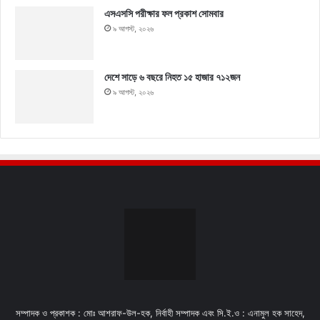
এসএসসি পরীক্ষার ফল প্রকাশ সোমবার
৯ আগস্ট, ২০২৬
দেশে সাড়ে ৬ বছরে নিহত ১৫ হাজার ৭১২জন
৯ আগস্ট, ২০২৬
সম্পাদক ও প্রকাশক : মোঃ আশরাফ-উল-হক, নির্বাহী সম্পাদক এবং সি.ই.ও : এনামুল হক সাহেদ,