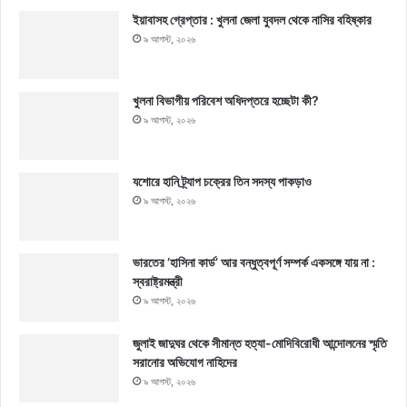
ইয়াবাসহ গ্রেপ্তার : খুলনা জেলা যুবদল থেকে নাসির বহিষ্কার
৯ আগস্ট, ২০২৬
খুলনা বিভাগীয় পরিবেশ অধিদপ্তরে হচ্ছেটা কী?
৯ আগস্ট, ২০২৬
যশোরে হানি ট্র্যাপ চক্রের তিন সদস্য পাকড়াও
৯ আগস্ট, ২০২৬
ভারতের ‘হাসিনা কার্ড’ আর বন্ধুত্বপূর্ণ সম্পর্ক একসঙ্গে যায় না :
স্বরাষ্ট্রমন্ত্রী
৯ আগস্ট, ২০২৬
জুলাই জাদুঘর থেকে সীমান্ত হত্যা-মোদিবিরোধী আন্দোলনের স্মৃতি
সরানোর অভিযোগ নাহিদের
৯ আগস্ট, ২০২৬