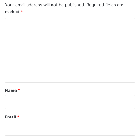
Your email address will not be published.
Required fields are
marked
*
C
o
m
m
e
n
t
*
Name
*
Email
*