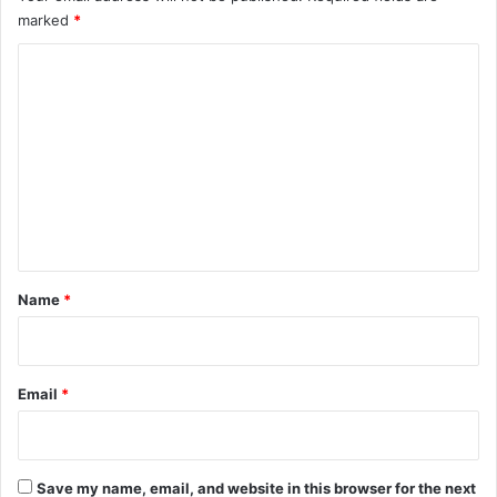
marked
*
C
o
m
m
e
n
t
*
Name
*
Email
*
Save my name, email, and website in this browser for the next