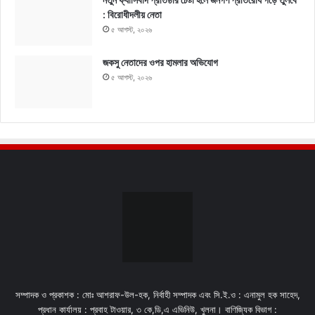
: বিরোধীদলীয় নেতা
৫ আগস্ট, ২০২৬
জকসু নেতাদের ওপর হামলার অভিযোগ
৫ আগস্ট, ২০২৬
সম্পাদক ও প্রকাশক : মোঃ আশরাফ-উল-হক, নির্বাহী সম্পাদক এবং সি.ই.ও : এনামুল হক সাহেদ,
প্রধান কার্যালয় : প্রবাহ টাওয়ার, ৩ কে,ডি,এ এভিনিউ, খুলনা। বাণিজ্যিক বিভাগ :