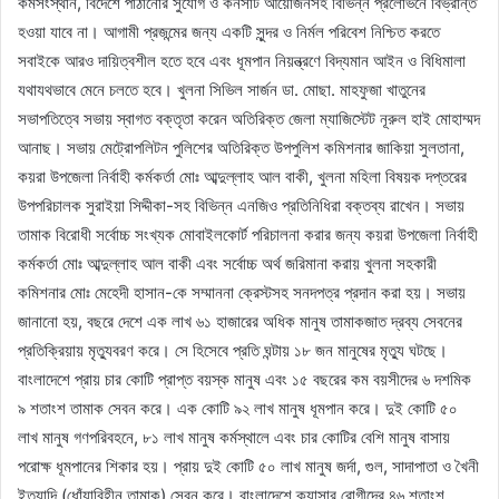
কর্মসংস্থান, বিদেশে পাঠানোর সুযোগ ও কনসার্ট আয়োজনসহ বিভিন্ন প্রলোভনে বিভ্রান্ত
হওয়া যাবে না। আগামী প্রজন্মের জন্য একটি সুন্দর ও নির্মল পরিবেশ নিশ্চিত করতে
সবাইকে আরও দায়িত্বশীল হতে হবে এবং ধূমপান নিয়ন্ত্রণে বিদ্যমান আইন ও বিধিমালা
যথাযথভাবে মেনে চলতে হবে। খুলনা সিভিল সার্জন ডা. মোছা. মাহফুজা খাতুনের
সভাপতিত্বে সভায় স্বাগত বক্তৃতা করেন অতিরিক্ত জেলা ম্যাজিস্টেট নূরুল হাই মোহাম্মদ
আনাছ। সভায় মেট্রোপলিটন পুলিশের অতিরিক্ত উপপুলিশ কমিশনার জাকিয়া সুলতানা,
কয়রা উপজেলা নির্বাহী কর্মকর্তা মোঃ আব্দুল্লাহ আল বাকী, খুলনা মহিলা বিষয়ক দপ্তরের
উপপরিচালক সুরাইয়া সিদ্দীকা-সহ বিভিন্ন এনজিও প্রতিনিধিরা বক্তব্য রাখেন। সভায়
তামাক বিরোধী সর্বোচ্চ সংখ্যক মোবাইলকোর্ট পরিচালনা করার জন্য কয়রা উপজেলা নির্বাহী
কর্মকর্তা মোঃ আব্দুল্লাহ আল বাকী এবং সর্বোচ্চ অর্থ জরিমানা করায় খুলনা সহকারী
কমিশনার মোঃ মেহেদী হাসান-কে সম্মাননা ক্রেস্টসহ সনদপত্র প্রদান করা হয়। সভায়
জানানো হয়, বছরে দেশে এক লাখ ৬১ হাজারের অধিক মানুষ তামাকজাত দ্রব্য সেবনের
প্রতিক্রিয়ায় মৃত্যুবরণ করে। সে হিসেবে প্রতি ঘন্টায় ১৮ জন মানুষের মৃত্যু ঘটছে।
বাংলাদেশে প্রায় চার কোটি প্রাপ্ত বয়স্ক মানুষ এবং ১৫ বছরের কম বয়সীদের ৬ দশমিক
৯ শতাংশ তামাক সেবন করে। এক কোটি ৯২ লাখ মানুষ ধূমপান করে। দুই কোটি ৫০
লাখ মানুষ গণপরিবহনে, ৮১ লাখ মানুষ কর্মস্থালে এবং চার কোটির বেশি মানুষ বাসায়
পরোক্ষ ধূমপানের শিকার হয়। প্রায় দুই কোটি ৫০ লাখ মানুষ জর্দা, গুল, সাদাপাতা ও খৈনী
ইত্যাদি (ধোঁয়াবিহীন তামাক) সেবন করে। বাংলাদেশে ক্যান্সার রোগীদের ৪৬ শতাংশ