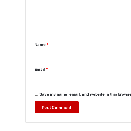
m
e
n
t
*
Name
*
Email
*
Save my name, email, and website in this browse