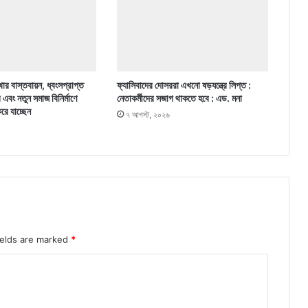
ার বাস্তবায়ন, ধ্বংসপ্রাপ্ত
ফ্যাসিবাদের দোসররা এখনো ষড়যন্ত্রে লিপ্ত :
র এবং নতুন সমাজ বিনির্মাণে
নেতাকর্মীদের সজাগ থাকতে হবে : এড. মনা
করে যাচ্ছেন
৭ আগস্ট, ২০২৬
ields are marked
*