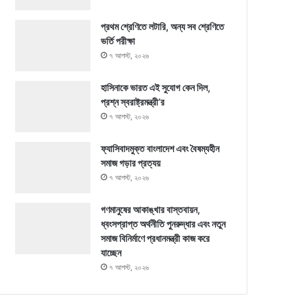
প্রথম শ্রেণিতে লটারি, অন্য সব শ্রেণিতে
ভর্তি পরীক্ষা
৭ আগস্ট, ২০২৬
হাসিনাকে ভারত এই সুযোগ কেন দিল,
প্রশ্ন স্বরাষ্ট্রমন্ত্রী’র
৭ আগস্ট, ২০২৬
ফ্যাসিবাদমুক্ত বাংলাদেশ এবং বৈষম্যহীন
সমাজ গড়ার প্রত্যয়
৭ আগস্ট, ২০২৬
গণমানুষের আকাঙ্খার বাস্তবায়ন,
ধ্বংসপ্রাপ্ত অর্থনীতি পুনরুদ্ধার এবং নতুন
সমাজ বিনির্মাণে প্রধানমন্ত্রী কাজ করে
যাচ্ছেন
৭ আগস্ট, ২০২৬