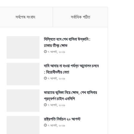
সর্বশেষ সংবাদ
সর্বাধিক পঠিত
দিল্লিতে বসে শেখ হাসিনা উস্কানি :
ঢাকার তীব্র ক্ষোভ
৭ আগস্ট, ২০২৬
দাবি আদায় না হওয়া পর্যন্ত আন্দোলন চলবে
: বিরোধীদলীয় নেতা
৭ আগস্ট, ২০২৬
ভারতের ভূমিকা নিয়ে ক্ষোভ, শেখ হাসিনার
প্রত্যর্পণ চাইল এনসিপি
৭ আগস্ট, ২০২৬
রাষ্ট্রপতি নির্বাচন ২০ আগস্ট
৭ আগস্ট, ২০২৬