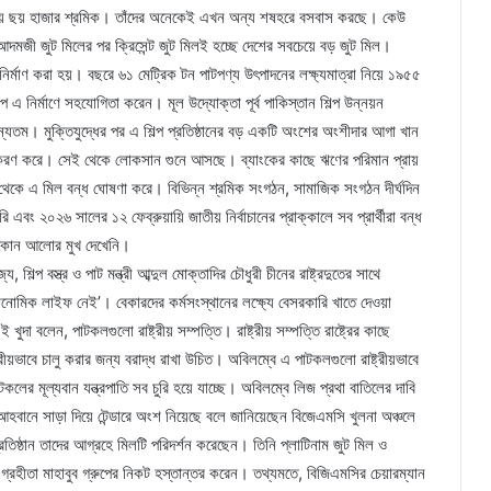
 প্রায় ছয় হাজার শ্রমিক। তাঁদের অনেকেই এখন অন্য শষহরে বসবাস করছে। কেউ
আদমজী জুট মিলের পর ক্রিসেন্ট জুট মিলই হচ্ছে দেশের সবচেয়ে বড় জুট মিল।
ির্মাণ করা হয়। বছরে ৬১ মেট্রিক টন পাটপণ্য উৎপাদনের লক্ষ্যমাত্রা নিয়ে ১৯৫৫
প এ নির্মাণে সহযোগিতা করেন। মূল উদ্যোক্তা পূর্ব পাকিস্তান শিল্প উন্নয়ন
্যতম। মুক্তিযুদ্ধের পর এ শিল্প প্রতিষ্ঠানের বড় একটি অংশের অংশীদার আগা খান
ীয়করণ করে। সেই থেকে লোকসান গুনে আসছে। ব্যাংকের কাছে ঋণের পরিমান প্রায়
ে এ মিল বন্ধ ঘোষণা করে। বিভিন্ন শ্রমিক সংগঠন, সামাজিক সংগঠন দীর্ঘদিন
 এবং ২০২৬ সালের ১২ ফেব্রুয়ায়ি জাতীয় নির্বাচানের প্রাক্কালে সব প্রার্থীরা বন্ধ
তি কোন আলোর মুখ দেখেনি।
য, শিল্প বস্ত্র ও পাট মন্ত্রী আব্দুল মোক্তাদির চৌধুরী চীনের রাষ্ট্রদুতের সাথে
োমিক লাইফ নেই’। বেকারদের কর্মসংস্থানের লক্ষ্যে বেসরকারি খাতে দেওয়া
া বলেন, পাটকলগুলো রাষ্ট্রীয় সম্পত্তি। রাষ্ট্রীয় সম্পত্তি রাষ্ট্রের কাছে
্রীয়ভাবে চালু করার জন্য বরাদ্ধ রাখা উচিত। অবিলম্বে এ পাটকলগুলো রাষ্ট্রীয়ভাবে
লের মূল্যবান যন্ত্রপাতি সব চুরি হয়ে যাচ্ছে। অবিলম্বে লিজ প্রথা বাতিলের দাবি
ানে সাড়া দিয়ে টেন্ডারে অংশ নিয়েছে বলে জানিয়েছেন বিজেএমসি খুলনা অঞ্চলে
তিষ্ঠান তাদের আগ্রহে মিলটি পরিদর্শন করেছেন। তিনি প্লাটিনাম জুট মিল ও
জ গ্রহীতা মাহাবুব গ্রুপের নিকট হস্তান্তর করেন। তথ্যমতে, বিজিএমসির চেয়ারম্যান