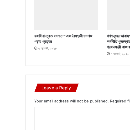
ফ্যাসিবাদমুক্ত বাংলাদেশ এবং বৈষম্যহীন সমাজ
গণমানুষের আকাঙ্খ
গড়ার প্রত্যয়
অর্থনীতি পুনরুদ্ধা
প্রধানমন্ত্রী কাজ 
৭ আগস্ট, ২০২৬
৭ আগস্ট, ২০২৬
Leave a Reply
Your email address will not be published.
Required f
C
o
m