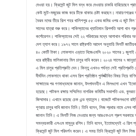
দেওয়া হয়। ক্রিসেন্ট জুট মিল বন্ধ করে দেওয়ায় চাকরি হারিয়েছেন
কেউ মুটে-মজুরের কাজ করে টিকে থাকার চেষ্টা করছেন। নারায়ণগঞ্জের 
ভৈরব নদের তীরে শিল্প শহর খালিশপুর ৫৫ একর জমির ওপর এ জুট মিল ন
সালের যাত্রা শুরু করে। পাকিস্তানের খ্যাতিমান শিল্পপতি আগা খান গ্রু
কর্পোরেশন। পাকিস্তানের সেই ২২ পরিবারের মধ্যে আগাখান পরিবার অন
দেশ ত্যাগ করে। ১৯৭২ সালে রাষ্ট্রপতি আদেশ অনুযায়ি মিলটি জাত
৪০ কোটি টাকা। লোকসান এড়াতে বিজেএমসি ২০২০ সালের ১ জুলাই থেক
ধরে রাষ্ট্রীয় মালিকানায় মিল চালুর দাবি করেন। ২০২৪ সালের ৭ জানুয়ারি
এ মিল চালুর প্রতিশ্রুতি দেন। কিন্তু এখনও পর্যন্ত সেই প্রতিশ্রু
দীর্ঘদিন লোকসানে থাকা এসব শিল্প প্রতিষ্ঠান পুর্নজ্জীবিত বিষয় নিয়ে বাণিজ্
সাক্ষাতের পর গণমাধ্যমকে জানান, উৎপাদনহীন এ মিলগুলো এখন ‘ইকোন
হয়েছে। পাটকল রক্ষায় সম্মিলিত নাগরিক কমিটির সভাপতি এড. কুদরত ই খুদ
জিম্মাদার। এখানে রয়েছে চেক এন্ড ব্যালেন্স। বাজেটে পাটকলগুলো রাষ্ট
পূণরায় চালুর দাবি জানান তিনি। তিনি বলেন, লিজ প্রথার নামে এসব পাটক
জানান তিনি। এ মিলটি লিজ নেওয়ার জন্য আরএফএল গ্রুপ সরকারে আহব
সমন্বয়কারী এসএম মামুনুর রশিদ। তিনি বলেন, ইতোমধ্যেই এ শিল্প প্র
ক্রিসেন্ট জুট মিল পরিদর্শন করেন। এ সময় তিনি ক্রিসেন্ট জুট মিল লি