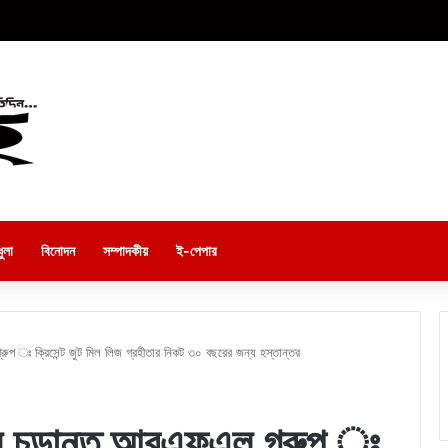
ুলা
বিনোদন
সম্পাদকীয়
ই-পেপার
ুপ ঃ ক্রিসেন্ট জুট মিল লিজ গ্রহীতার নিকট ৩০ বছরের জন্য হস্তান্তর
রায় চূড়ান্ত আরএফএল গ্রুপ ঃ