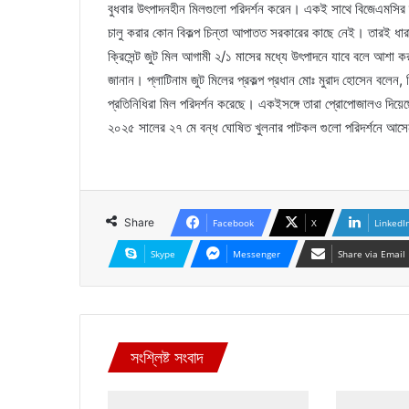
বুধবার উৎপাদনহীন মিলগুলো পরিদর্শন করেন। একই সাথে বিজেএমসির স্
চালু করার কোন বিকল্প চিন্তা আপাতত সরকারের কাছে নেই। তারই ধারা
ক্রিসেন্ট জুট মিল আগামী ২/১ মাসের মধ্যে উৎপাদনে যাবে বলে আশা ক
জানান। প্লাটিনাম জুট মিলের প্রকল্প প্রধান মোঃ মুরাদ হোসেন বল
প্রতিনিধিরা মিল পরিদর্শন করেছে। একইসঙ্গে তারা প্রোপোজালও দিয়েছ
২০২৫ সালের ২৭ মে বন্ধ ঘোষিত খুলনার পাটকল গুলো পরিদর্শনে আস
Share
Facebook
X
LinkedI
Skype
Messenger
Share via Email
সংশ্লিষ্ট সংবাদ