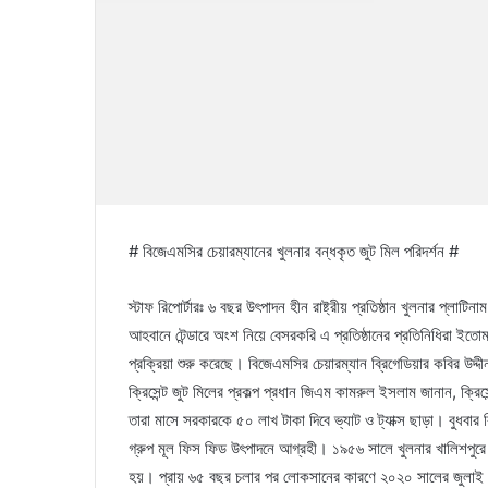
# বিজেএমসির চেয়ারম্যানের খুলনার বন্ধকৃত জুট মিল পরিদর্শন #
স্টাফ রিপোর্টারঃ ৬ বছর উৎপাদন হীন রাষ্ট্রীয় প্রতিষ্ঠান খুলনার প্লা
আহবানে টেন্ডারে অংশ নিয়ে বেসরকরি এ প্রতিষ্ঠানের প্রতিনিধিরা ইতো
প্রক্রিয়া শুরু করেছে। বিজেএমসির চেয়ারম্যান ব্রিগেডিয়ার কবির উদ্দী
ক্রিসেন্ট জুট মিলের প্রকল্প প্রধান জিএম কামরুল ইসলাম জানান, ক্র
তারা মাসে সরকারকে ৫০ লাখ টাকা দিবে ভ্যাট ও ট্যাক্স ছাড়া। বুধবার 
গ্রুপ মূল ফিস ফিড উৎপাদনে আগ্রহী। ১৯৫৬ সালে খুলনার খালিশপুরে ১
হয়। প্রায় ৬৫ বছর চলার পর লোকসানের কারণে ২০২০ সালের জুলাই মা