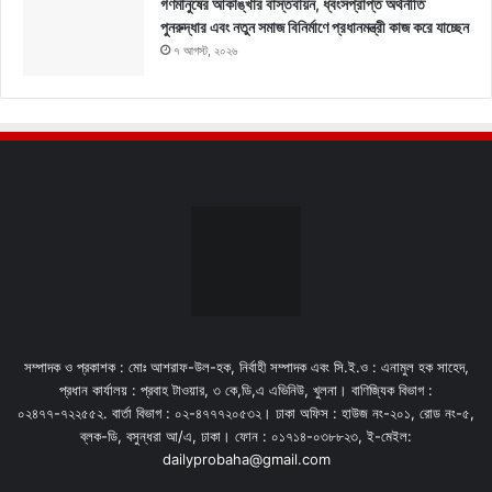
গণমানুষের আকাঙ্খার বাস্তবায়ন, ধ্বংসপ্রাপ্ত অর্থনীতি
পুনরুদ্ধার এবং নতুন সমাজ বিনির্মাণে প্রধানমন্ত্রী কাজ করে যাচ্ছেন
৭ আগস্ট, ২০২৬
সম্পাদক ও প্রকাশক : মোঃ আশরাফ-উল-হক, নির্বাহী সম্পাদক এবং সি.ই.ও : এনামুল হক সাহেদ,
প্রধান কার্যালয় : প্রবাহ টাওয়ার, ৩ কে,ডি,এ এভিনিউ, খুলনা। বাণিজ্যিক বিভাগ :
০২৪৭৭-৭২২৫৫২. বার্তা বিভাগ : ০২-৪৭৭৭২০৫৩২। ঢাকা অফিস : হাউজ নং-২০১, রোড নং-৫,
ব্লক-ডি, বসুন্ধরা আ/এ, ঢাকা। ফোন : ০১৭১৪-০৩৮৮২৩, ই-মেইল:
dailyprobaha@gmail.com