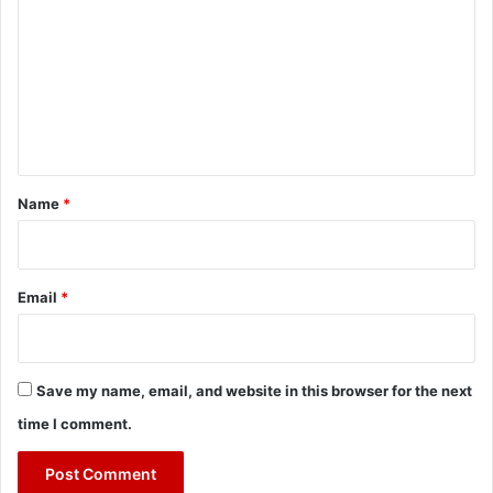
m
m
e
n
t
*
Name
*
Email
*
Save my name, email, and website in this browser for the next
time I comment.