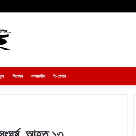
ুলা
বিনোদন
সম্পাদকীয়
ই-পেপার
 সংঘর্ষ, আহত ১৩