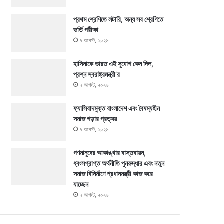
প্রথম শ্রেণিতে লটারি, অন্য সব শ্রেণিতে
ভর্তি পরীক্ষা
৭ আগস্ট, ২০২৬
হাসিনাকে ভারত এই সুযোগ কেন দিল,
প্রশ্ন স্বরাষ্ট্রমন্ত্রী’র
৭ আগস্ট, ২০২৬
ফ্যাসিবাদমুক্ত বাংলাদেশ এবং বৈষম্যহীন
সমাজ গড়ার প্রত্যয়
৭ আগস্ট, ২০২৬
গণমানুষের আকাঙ্খার বাস্তবায়ন,
ধ্বংসপ্রাপ্ত অর্থনীতি পুনরুদ্ধার এবং নতুন
সমাজ বিনির্মাণে প্রধানমন্ত্রী কাজ করে
যাচ্ছেন
৭ আগস্ট, ২০২৬