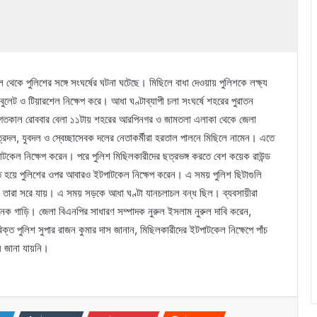
ছিল থেকে পুলিশের সঙ্গে সংঘর্ষের ঘটনা ঘটেছে। মিছিলে বাধা দেওয়ায় পুলিশকে লক্ষ্য
ুলেট ও টিয়ারশেল নিক্ষেপ করে। আধা ঘণ্টাব্যাপী চলা সংঘর্ষে শহরের পুরাতন
। গতকাল রোববার বেলা ১১টায় শহরের আরপিনগর ও জামতলা এলাকা থেকে জেলা
ত্রদল, যুবদল ও স্বেচ্ছাসেবক দলের নেতাকর্মীরা হরতাল পালনে মিছিলে নামেন। এতে
টপাটকেল নিক্ষেপ করেন। পরে পুলিশ মিছিলকারীদের ছত্রভঙ্গ করতে বেশ কয়েক রাউন্ড
জিত হয়ে পুলিশের ওপর আবারও ইটপাটকেল নিক্ষেপ করেন। এ সময় পুলিশ ছিটাগুলি
লে তারা সরে যায়। এ সময় সড়কে আধা ঘণ্টা যানচলাচল বন্ধ ছিল। ব্যবসায়ীরা
 গাড়ি। জেলা বিএনপির সাধারণ সম্পাদক নুরুল ইসলাম নুরুল দাবি করেন,
ত পুলিশ সুপার রাজন কুমার দাস জানান, মিছিলকারীদের ইটপাটকেল নিক্ষেপে পাঁচ
য় জানা যায়নি।