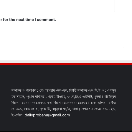
r for the next time I comment.
সম্পাদক ও প্রকাশক : মোঃ আশরাফ-উল-হক, নির্বাহী সম্পাদক এবং সি.ই.ও : এনামুল
হক সাহেদ, প্রধান কার্যালয় : প্রবাহ টাওয়ার, ৩ কে,ডি,এ এভিনিউ, খুলনা। বাণিজ্যিক
বিভাগ : ০২৪৭৭-৭২২৫৫২. বার্তা বিভাগ : ০২-৪৭৭৭২০৫৩২। ঢাকা অফিস : হাউজ
নং-২০১, রোড নং-৫, ব্লক-ডি, বসুন্ধরা আ/এ, ঢাকা। ফোন : ০১৭১৪-০৩৮৮২৩,
ই-মেইল: dailyprobaha@gmail.com