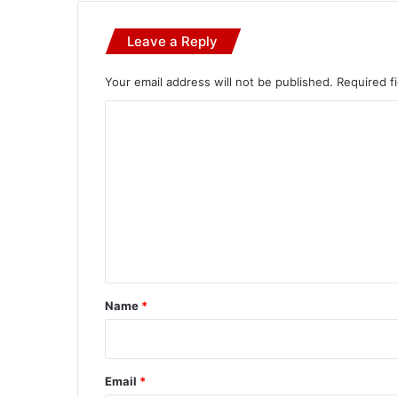
Leave a Reply
Your email address will not be published.
Required f
C
o
m
m
e
n
t
*
Name
*
Email
*